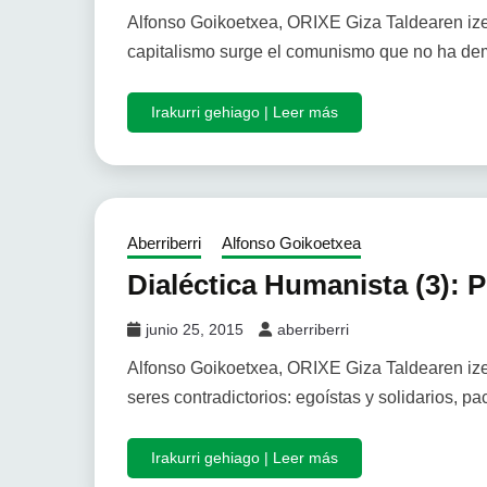
Alfonso Goikoetxea, ORIXE Giza Taldearen izen
capitalismo surge el comunismo que no ha dem
Irakurri gehiago | Leer más
Aberriberri
Alfonso Goikoetxea
Dialéctica Humanista (3): 
junio 25, 2015
aberriberri
Alfonso Goikoetxea, ORIXE Giza Taldearen i
seres contradictorios: egoístas y solidarios, pa
Irakurri gehiago | Leer más