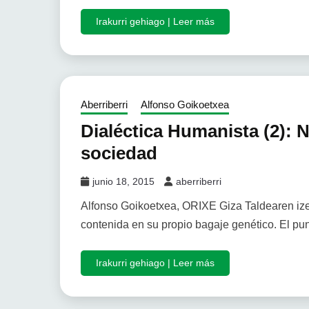
Irakurri gehiago | Leer más
Aberriberri
Alfonso Goikoetxea
Dialéctica Humanista (2): N
sociedad
junio 18, 2015
aberriberri
Alfonso Goikoetxea, ORIXE Giza Taldearen izen
contenida en su propio bagaje genético. El pun
Irakurri gehiago | Leer más