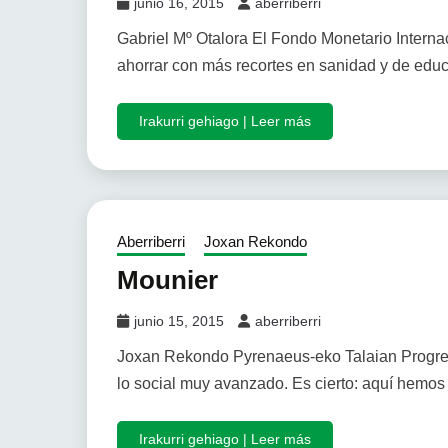
junio 16, 2015
aberriberri
Gabriel Mº Otalora El Fondo Monetario Interna
ahorrar con más recortes en sanidad y de edu
Irakurri gehiago | Leer más
Aberriberri
Joxan Rekondo
Mounier
junio 15, 2015
aberriberri
Joxan Rekondo Pyrenaeus-eko Talaian Progreso
lo social muy avanzado. Es cierto: aquí hemo
Irakurri gehiago | Leer más