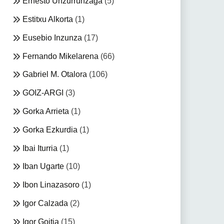
Ernesto Unzurrunzaga
(5)
Estitxu Alkorta
(1)
Eusebio Inzunza
(17)
Fernando Mikelarena
(66)
Gabriel M. Otalora
(106)
GOIZ-ARGI
(3)
Gorka Arrieta
(1)
Gorka Ezkurdia
(1)
Ibai Iturria
(1)
Iban Ugarte
(10)
Ibon Linazasoro
(1)
Igor Calzada
(2)
Igor Goitia
(15)