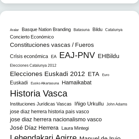
Bildu
Basque Nation Branding
Batasuna
Catalunya
Aralar
Concierto Económico
Constituciones vascas / Fueros
EAJ-PNV
EHBildu
Crísis económica
EA
Elecciones Catalunya 2012
Elecciones Euskadi 2012
ETA
Euro
Hamaikabat
Euskadi
Eusko Alkartasuna
Historia Vasca
Iñigo Urkullu
Instituciones Jurídicas Vascas
John Adams
jose diaz herrera historia pais vasco
jose diaz herrera nacionalismo vasco
José Díaz Herrera
Laura Mintegi
Lehendakari Agirre
Manuel de Irujo