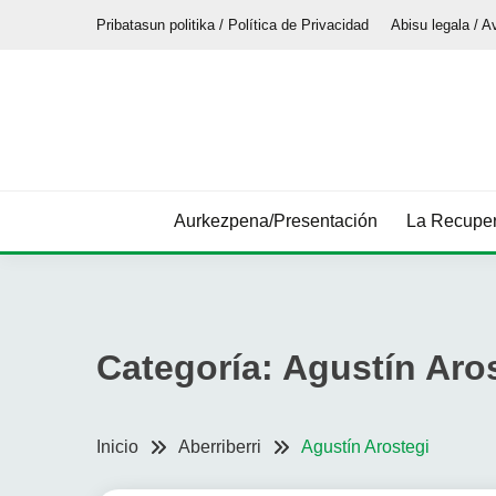
Saltar
Pribatasun politika / Política de Privacidad
Abisu legala / A
al
contenido
Aurkezpena/Presentación
La Recuper
Categoría:
Agustín Aro
Inicio
Aberriberri
Agustín Arostegi