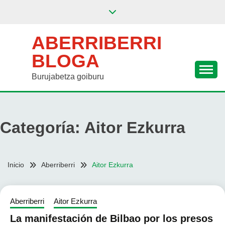
Saltar
al
contenido
ABERRIBERRI
BLOGA
Burujabetza goiburu
Categoría:
Aitor Ezkurra
Inicio
Aberriberri
Aitor Ezkurra
Aberriberri
Aitor Ezkurra
La manifestación de Bilbao por los presos