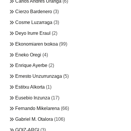
Carlos Andrés Uranga
(6)
Cierzo Bardenero
(3)
Cosme Luzarraga
(3)
Deyo Irurre Eraul
(2)
Ekonomiaren txokoa
(99)
Eneko Oregi
(4)
Enrique Ayerbe
(2)
Ernesto Unzurrunzaga
(5)
Estitxu Alkorta
(1)
Eusebio Inzunza
(17)
Fernando Mikelarena
(66)
Gabriel M. Otalora
(106)
GOIZ-ARGI
(3)