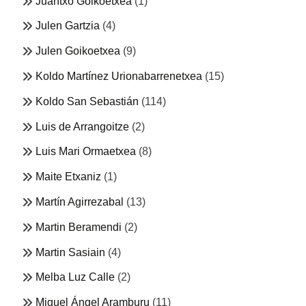
Juantxo Goikoetxea
(1)
Julen Gartzia
(4)
Julen Goikoetxea
(9)
Koldo Martínez Urionabarrenetxea
(15)
Koldo San Sebastián
(114)
Luis de Arrangoitze
(2)
Luis Mari Ormaetxea
(8)
Maite Etxaniz
(1)
Martín Agirrezabal
(13)
Martin Beramendi
(2)
Martin Sasiain
(4)
Melba Luz Calle
(2)
Miguel Ángel Aramburu
(11)