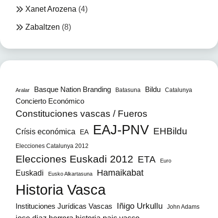
Xanet Arozena
(4)
Zabaltzen
(8)
Bildu
Basque Nation Branding
Batasuna
Catalunya
Aralar
Concierto Económico
Constituciones vascas / Fueros
EAJ-PNV
EHBildu
Crísis económica
EA
Elecciones Catalunya 2012
Elecciones Euskadi 2012
ETA
Euro
Hamaikabat
Euskadi
Eusko Alkartasuna
Historia Vasca
Iñigo Urkullu
Instituciones Jurídicas Vascas
John Adams
jose diaz herrera historia pais vasco