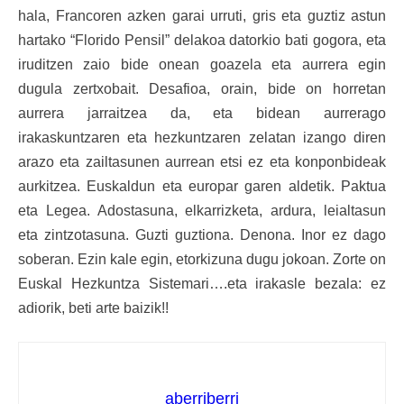
hala, Francoren azken garai urruti, gris eta guztiz astun
hartako “Florido Pensil” delakoa datorkio bati gogora, eta
iruditzen zaio bide onean goazela eta aurrera egin
dugula zertxobait. Desafioa, orain, bide on horretan
aurrera jarraitzea da, eta bidean aurrerago
irakaskuntzaren eta hezkuntzaren zelatan izango diren
arazo eta zailtasunen aurrean etsi ez eta konponbideak
aurkitzea. Euskaldun eta europar garen aldetik. Paktua
eta Legea. Adostasuna, elkarrizketa, ardura, leialtasun
eta zintzotasuna. Guzti guztiona. Denona. Inor ez dago
soberan. Ezin kale egin, etorkizuna dugu jokoan. Zorte on
Euskal Hezkuntza Sistemari….eta irakasle bezala: ez
adiorik, beti arte baizik!!
aberriberri