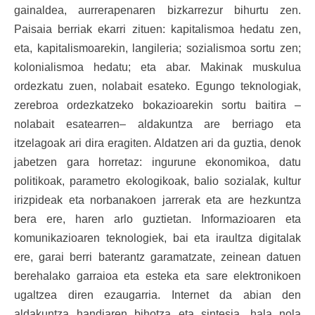
gainaldea, aurrerapenaren bizkarrezur bihurtu zen.
Paisaia berriak ekarri zituen: kapitalismoa hedatu zen,
eta, kapitalismoarekin, langileria; sozialismoa sortu zen;
kolonialismoa hedatu; eta abar. Makinak muskulua
ordezkatu zuen, nolabait esateko. Egungo teknologiak,
zerebroa ordezkatzeko bokazioarekin sortu baitira –
nolabait esatearren– aldakuntza are berriago eta
itzelagoak ari dira eragiten. Aldatzen ari da guztia, denok
jabetzen gara horretaz: ingurune ekonomikoa, datu
politikoak, parametro ekologikoak, balio sozialak, kultur
irizpideak eta norbanakoen jarrerak eta are hezkuntza
bera ere, haren arlo guztietan. Informazioaren eta
komunikazioaren teknologiek, bai eta iraultza digitalak
ere, garai berri baterantz garamatzate, zeinean datuen
berehalako garraioa eta esteka eta sare elektronikoen
ugaltzea diren ezaugarria. Internet da abian den
aldakuntza handiaren bihotza eta sintesia, hala nola