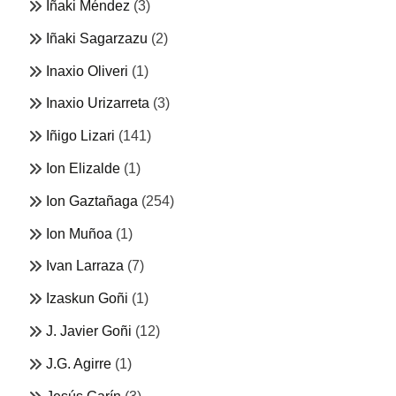
Iñaki Méndez
(3)
Iñaki Sagarzazu
(2)
Inaxio Oliveri
(1)
Inaxio Urizarreta
(3)
Iñigo Lizari
(141)
Ion Elizalde
(1)
Ion Gaztañaga
(254)
Ion Muñoa
(1)
Ivan Larraza
(7)
Izaskun Goñi
(1)
J. Javier Goñi
(12)
J.G. Agirre
(1)