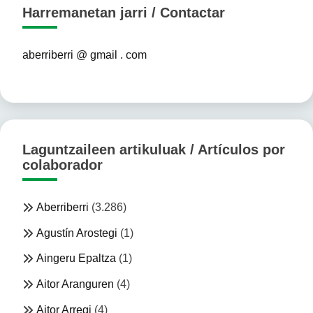
Harremanetan jarri / Contactar
aberriberri @ gmail . com
Laguntzaileen artikuluak / Artículos por
colaborador
Aberriberri
(3.286)
Agustín Arostegi
(1)
Aingeru Epaltza
(1)
Aitor Aranguren
(4)
Aitor Arregi
(4)