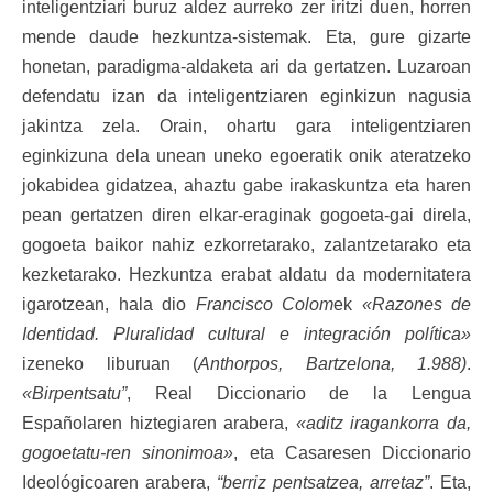
inteligentziari buruz aldez aurreko zer iritzi duen, horren
mende daude hezkuntza-sistemak. Eta, gure gizarte
honetan, paradigma-aldaketa ari da gertatzen. Luzaroan
defendatu izan da inteligentziaren eginkizun nagusia
jakintza zela. Orain, ohartu gara inteligentziaren
eginkizuna dela unean uneko egoeratik onik ateratzeko
jokabidea gidatzea, ahaztu gabe irakaskuntza eta haren
pean gertatzen diren elkar-eraginak gogoeta-gai direla,
gogoeta baikor nahiz ezkorretarako, zalantzetarako eta
kezketarako. Hezkuntza erabat aldatu da modernitatera
igarotzean, hala dio
Francisco Colom
ek
«Razones de
Identidad. Pluralidad cultural e integración política»
izeneko liburuan (
Anthorpos, Bartzelona, 1.988)
.
«Birpentsatu”
, Real Diccionario de la Lengua
Españolaren hiztegiaren arabera,
«aditz iragankorra da,
gogoetatu-ren sinonimoa»
, eta Casaresen Diccionario
Ideológicoaren arabera,
“berriz pentsatzea, arretaz”
. Eta,