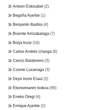
Antxon Eskisabel
(2)
Begoña Ayerbe
(1)
Benjamín Ibarbia
(4)
Bixente Arrizabalaga
(7)
Borja Irizar
(16)
Carlos Andrés Uranga
(6)
Cierzo Bardenero
(3)
Cosme Luzarraga
(3)
Deyo Irurre Eraul
(2)
Ekonomiaren txokoa
(99)
Eneko Oregi
(4)
Enrique Ayerbe
(2)