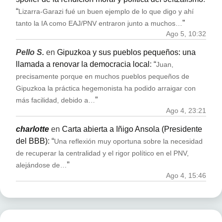
“
Lizarra-Garazi fué un buen ejemplo de lo que digo y ahí
”
tanto la IA como EAJ/PNV entraron junto a muchos…
Ago 5, 10:32
Pello S.
en
Gipuzkoa y sus pueblos pequeños: una
llamada a renovar la democracia local
: “
Juan,
precisamente porque en muchos pueblos pequeños de
Gipuzkoa la práctica hegemonista ha podido arraigar con
”
más facilidad, debido a…
Ago 4, 23:21
charlotte
en
Carta abierta a Iñigo Ansola (Presidente
del BBB)
: “
Una reflexión muy oportuna sobre la necesidad
de recuperar la centralidad y el rigor político en el PNV,
”
alejándose de…
Ago 4, 15:46