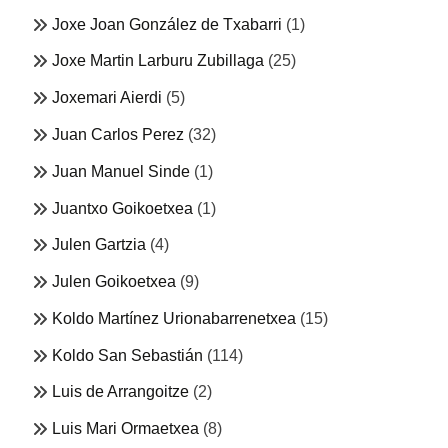
Joxe Joan González de Txabarri
(1)
Joxe Martin Larburu Zubillaga
(25)
Joxemari Aierdi
(5)
Juan Carlos Perez
(32)
Juan Manuel Sinde
(1)
Juantxo Goikoetxea
(1)
Julen Gartzia
(4)
Julen Goikoetxea
(9)
Koldo Martínez Urionabarrenetxea
(15)
Koldo San Sebastián
(114)
Luis de Arrangoitze
(2)
Luis Mari Ormaetxea
(8)