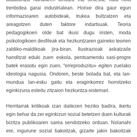
trenbidea garai industrialean. Horixe dira gaur egun
informazioaren autobideak, trukea bultzatzen eta
areagotzen duten faktore indartsuak. Teoria
pedagogikoen olde bat ikusi dugu iristen, moda
psikologikoen desfileak eta hezkuntzaren gaineko teorien
zaldiko-maldikoak jira-biran. Ilustrazioak askatzaile
handitzat eduki zuen eskola, pentsamendu sasi-progre
batek erasotu egin zuen, “erreproduzitu» egiten zuelako
ideologia nagusia. Ondoren, beste bolada bat, eta lan-
mundua lan-esku gaitu eta eraginkorrez hornitzeko
eginkizuna esleitu zitzaion hezkuntza-sistemari.
Herritarrak kritikoak izan daitezen heziko badira, ikertu
egin behar da zer eginkizun sozial betetzen duen kulturak
bizitza publikoaren sarea sendotzeko orduan. Nolanahi
ere, ingurune sozial bakoitzak, gizarte jakin bakoitzak