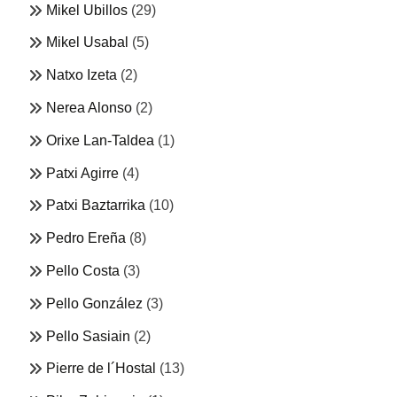
Mikel Ubillos
(29)
Mikel Usabal
(5)
Natxo Izeta
(2)
Nerea Alonso
(2)
Orixe Lan-Taldea
(1)
Patxi Agirre
(4)
Patxi Baztarrika
(10)
Pedro Ereña
(8)
Pello Costa
(3)
Pello González
(3)
Pello Sasiain
(2)
Pierre de l´Hostal
(13)