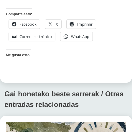
Comparte esto:
Facebook
X
Imprimir
Correo electrónico
WhatsApp
Me gusta esto:
Gai honetako beste sarrerak / Otras
entradas relacionadas