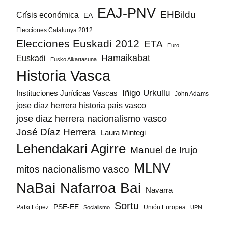
EAJ-PNV
EHBildu
Crísis económica
EA
Elecciones Catalunya 2012
Elecciones Euskadi 2012
ETA
Euro
Hamaikabat
Euskadi
Eusko Alkartasuna
Historia Vasca
Iñigo Urkullu
Instituciones Jurídicas Vascas
John Adams
jose diaz herrera historia pais vasco
jose diaz herrera nacionalismo vasco
José Díaz Herrera
Laura Mintegi
Lehendakari Agirre
Manuel de Irujo
MLNV
mitos nacionalismo vasco
NaBai
Nafarroa Bai
Navarra
Sortu
PSE-EE
Patxi López
Unión Europea
Socialismo
UPN