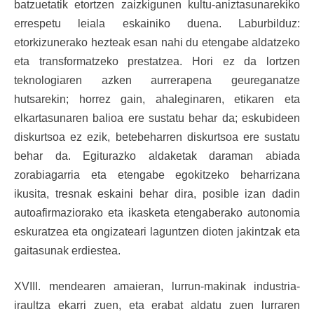
batzuetatik etortzen zaizkigunen kultu-aniztasunarekiko
errespetu leiala eskainiko duena. Laburbilduz:
etorkizunerako hezteak esan nahi du etengabe aldatzeko
eta transformatzeko prestatzea. Hori ez da lortzen
teknologiaren azken aurrerapena geureganatze
hutsarekin; horrez gain, ahaleginaren, etikaren eta
elkartasunaren balioa ere sustatu behar da; eskubideen
diskurtsoa ez ezik, betebeharren diskurtsoa ere sustatu
behar da. Egiturazko aldaketak daraman abiada
zorabiagarria eta etengabe egokitzeko beharrizana
ikusita, tresnak eskaini behar dira, posible izan dadin
autoafirmaziorako eta ikasketa etengaberako autonomia
eskuratzea eta ongizateari laguntzen dioten jakintzak eta
gaitasunak erdiestea.
XVIII. mendearen amaieran, lurrun-makinak industria-
iraultza ekarri zuen, eta erabat aldatu zuen lurraren