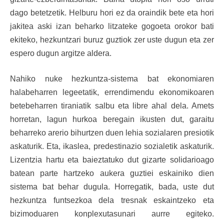
dago betetzetik. Helburu hori ez da oraindik bete eta hori
jakitea aski izan beharko litzateke gogoeta orokor bati
ekiteko, hezkuntzari buruz guztiok zer uste dugun eta zer
espero dugun argitze aldera.
Nahiko nuke hezkuntza-sistema bat ekonomiaren
halabeharren legeetatik, errendimendu ekonomikoaren
betebeharren tiraniatik salbu eta libre ahal dela. Amets
horretan, lagun hurkoa beregain ikusten dut, garaitu
beharreko arerio bihurtzen duen lehia sozialaren presiotik
askaturik. Eta, ikaslea, predestinazio sozialetik askaturik.
Lizentzia hartu eta baieztatuko dut gizarte solidarioago
batean parte hartzeko aukera guztiei eskainiko dien
sistema bat behar dugula. Horregatik, bada, uste dut
hezkuntza funtsezkoa dela tresnak eskaintzeko eta
bizimoduaren konplexutasunari aurre egiteko.