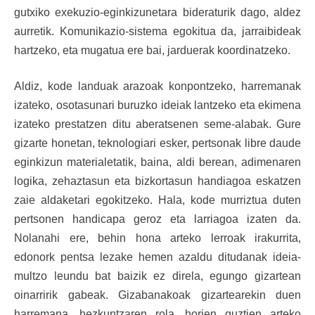
gutxiko exekuzio-eginkizunetara bideraturik dago, aldez
aurretik. Komunikazio-sistema egokitua da, jarraibideak
hartzeko, eta mugatua ere bai, jarduerak koordinatzeko.
Aldiz, kode landuak arazoak konpontzeko, harremanak
izateko, osotasunari buruzko ideiak lantzeko eta ekimena
izateko prestatzen ditu aberatsenen seme-alabak. Gure
gizarte honetan, teknologiari esker, pertsonak libre daude
eginkizun materialetatik, baina, aldi berean, adimenaren
logika, zehaztasun eta bizkortasun handiagoa eskatzen
zaie aldaketari egokitzeko. Hala, kode murriztua duten
pertsonen handicapa geroz eta larriagoa izaten da.
Nolanahi ere, behin hona arteko lerroak irakurrita,
edonork pentsa lezake hemen azaldu ditudanak ideia-
multzo leundu bat baizik ez direla, egungo gizartean
oinarririk gabeak. Gizabanakoak gizartearekin duen
harremana, hezkuntzaren rola, horien guztien arteko