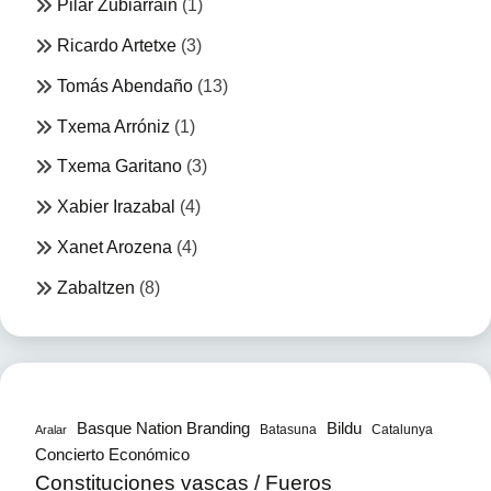
Pilar Zubiarrain
(1)
Ricardo Artetxe
(3)
Tomás Abendaño
(13)
Txema Arróniz
(1)
Txema Garitano
(3)
Xabier Irazabal
(4)
Xanet Arozena
(4)
Zabaltzen
(8)
Bildu
Basque Nation Branding
Batasuna
Catalunya
Aralar
Concierto Económico
Constituciones vascas / Fueros