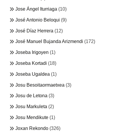
Jose Ángel Iturriaga
(10)
José Antonio Beloqui
(9)
José Díaz Herrera
(12)
José Manuel Bujanda Arizmendi
(172)
Joseba Irigoyen
(1)
Joseba Kortadi
(18)
Joseba Ugaldea
(1)
Josu Besoitaormaetxea
(3)
Josu de Letona
(3)
Josu Markuleta
(2)
Josu Mendikute
(1)
Joxan Rekondo
(326)