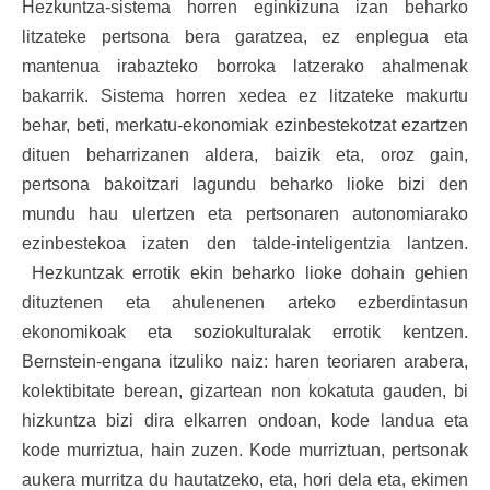
Hezkuntza-sistema horren eginkizuna izan beharko
litzateke pertsona bera garatzea, ez enplegua eta
mantenua irabazteko borroka latzerako ahalmenak
bakarrik. Sistema horren xedea ez litzateke makurtu
behar, beti, merkatu-ekonomiak ezinbestekotzat ezartzen
dituen beharrizanen aldera, baizik eta, oroz gain,
pertsona bakoitzari lagundu beharko lioke bizi den
mundu hau ulertzen eta pertsonaren autonomiarako
ezinbestekoa izaten den talde-inteligentzia lantzen.
Hezkuntzak errotik ekin beharko lioke dohain gehien
dituztenen eta ahulenenen arteko ezberdintasun
ekonomikoak eta soziokulturalak errotik kentzen.
Bernstein-engana itzuliko naiz: haren teoriaren arabera,
kolektibitate berean, gizartean non kokatuta gauden, bi
hizkuntza bizi dira elkarren ondoan, kode landua eta
kode murriztua, hain zuzen. Kode murriztuan, pertsonak
aukera murritza du hautatzeko, eta, hori dela eta, ekimen