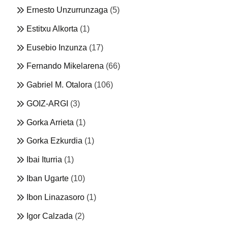
Ernesto Unzurrunzaga
(5)
Estitxu Alkorta
(1)
Eusebio Inzunza
(17)
Fernando Mikelarena
(66)
Gabriel M. Otalora
(106)
GOIZ-ARGI
(3)
Gorka Arrieta
(1)
Gorka Ezkurdia
(1)
Ibai Iturria
(1)
Iban Ugarte
(10)
Ibon Linazasoro
(1)
Igor Calzada
(2)