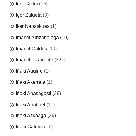
Igor Goitia
(15)
Igor Zulueta
(3)
Iker Nabaskues
(1)
Imanol Arrizabalaga
(10)
Imanol Galdos
(10)
Imanol Lizarralde
(321)
Iñaki Aguirre
(1)
Iñaki Akerreta
(1)
Iñaki Anasagasti
(28)
Iñaki Arratibel
(11)
Iñaki Azkoaga
(26)
Iñaki Galdos
(17)