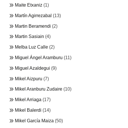
Maite Etxaniz
(1)
Martín Agirrezabal
(13)
Martin Beramendi
(2)
Martin Sasiain
(4)
Melba Luz Calle
(2)
Miguel Ángel Aramburu
(11)
Miguel Azaldegui
(9)
Mikel Aizpuru
(7)
Mikel Aranburu Zudaire
(10)
Mikel Arriaga
(17)
Mikel Balerdi
(14)
Mikel García Maiza
(50)