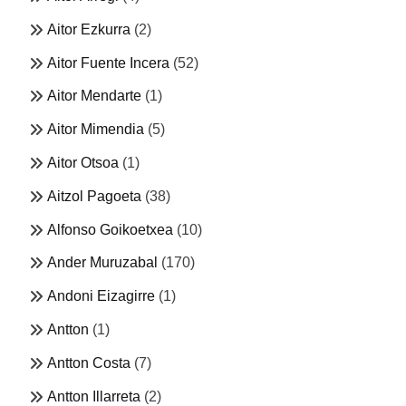
Aitor Ezkurra
(2)
Aitor Fuente Incera
(52)
Aitor Mendarte
(1)
Aitor Mimendia
(5)
Aitor Otsoa
(1)
Aitzol Pagoeta
(38)
Alfonso Goikoetxea
(10)
Ander Muruzabal
(170)
Andoni Eizagirre
(1)
Antton
(1)
Antton Costa
(7)
Antton Illarreta
(2)