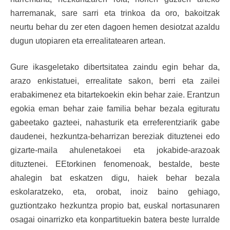
harremanak, sare sarri eta trinkoa da oro, bakoitzak
neurtu behar du zer eten dagoen hemen desiotzat azaldu
dugun utopiaren eta errealitatearen artean.
Gure ikasgeletako dibertsitatea zaindu egin behar da,
arazo enkistatuei, errealitate sakon, berri eta zailei
erabakimenez eta bitartekoekin ekin behar zaie. Erantzun
egokia eman behar zaie familia behar bezala egituratu
gabeetako gazteei, nahasturik eta erreferentziarik gabe
daudenei, hezkuntza-beharrizan bereziak dituztenei edo
gizarte-maila ahulenetakoei eta jokabide-arazoak
dituztenei. EEtorkinen fenomenoak, bestalde, beste
ahalegin bat eskatzen digu, haiek behar bezala
eskolaratzeko, eta, orobat, inoiz baino gehiago,
guztiontzako hezkuntza propio bat, euskal nortasunaren
osagai oinarrizko eta konpartituekin batera beste lurralde