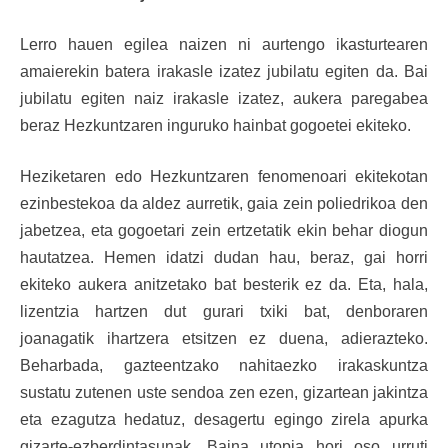
Lerro hauen egilea naizen ni aurtengo ikasturtearen
amaierekin batera irakasle izatez jubilatu egiten da. Bai
jubilatu egiten naiz irakasle izatez, aukera paregabea
beraz Hezkuntzaren inguruko hainbat gogoetei ekiteko.
Heziketaren edo Hezkuntzaren fenomenoari ekitekotan
ezinbestekoa da aldez aurretik, gaia zein poliedrikoa den
jabetzea, eta gogoetari zein ertzetatik ekin behar diogun
hautatzea. Hemen idatzi dudan hau, beraz, gai horri
ekiteko aukera anitzetako bat besterik ez da. Eta, hala,
lizentzia hartzen dut gurari txiki bat, denboraren
joanagatik ihartzera etsitzen ez duena, adierazteko.
Beharbada, gazteentzako nahitaezko irakaskuntza
sustatu zutenen uste sendoa zen ezen, gizartean jakintza
eta ezagutza hedatuz, desagertu egingo zirela apurka
gizarte-ezberdintasunak. Baina utopia hori oso urruti