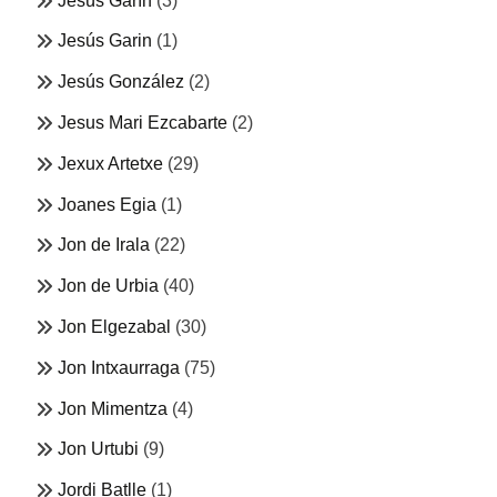
Jesús Garín
(3)
Jesús Garin
(1)
Jesús González
(2)
Jesus Mari Ezcabarte
(2)
Jexux Artetxe
(29)
Joanes Egia
(1)
Jon de Irala
(22)
Jon de Urbia
(40)
Jon Elgezabal
(30)
Jon Intxaurraga
(75)
Jon Mimentza
(4)
Jon Urtubi
(9)
Jordi Batlle
(1)