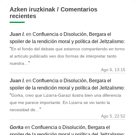
Azken iruzkinak / Comentarios
recientes
Juan I.
en
Confluencia o Disolución, Bergara el
spoiler de la rendición moral y política del Jeltzalismo
:
“
En el fondo del debate que estamos compartiendo en torno
al artículo publicado veo dos formas de interpretar tanto
”
nuestra…
Ago 6, 13:15
Juan I.
en
Confluencia o Disolución, Bergara el
spoiler de la rendición moral y política del Jeltzalismo
:
“
Gorka, creo que Lizarra-Garazi ilustra bien una diferencia
que me parece importante. En Lizarra se vio tanto la
”
necesidad de…
Ago 5, 22:52
Gorka
en
Confluencia o Disolución, Bergara el
spoiler de la rendición moral y política del Jeltzalismo
: