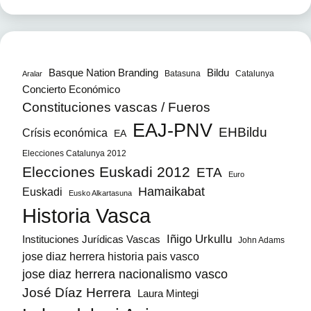
Bildu
Basque Nation Branding
Batasuna
Catalunya
Aralar
Concierto Económico
Constituciones vascas / Fueros
EAJ-PNV
EHBildu
Crísis económica
EA
Elecciones Catalunya 2012
Elecciones Euskadi 2012
ETA
Euro
Hamaikabat
Euskadi
Eusko Alkartasuna
Historia Vasca
Iñigo Urkullu
Instituciones Jurídicas Vascas
John Adams
jose diaz herrera historia pais vasco
jose diaz herrera nacionalismo vasco
José Díaz Herrera
Laura Mintegi