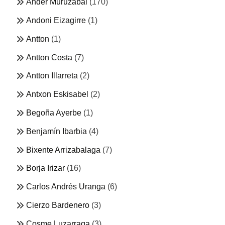
Ander Muruzabal
(170)
Andoni Eizagirre
(1)
Antton
(1)
Antton Costa
(7)
Antton Illarreta
(2)
Antxon Eskisabel
(2)
Begoña Ayerbe
(1)
Benjamín Ibarbia
(4)
Bixente Arrizabalaga
(7)
Borja Irizar
(16)
Carlos Andrés Uranga
(6)
Cierzo Bardenero
(3)
Cosme Luzarraga
(3)