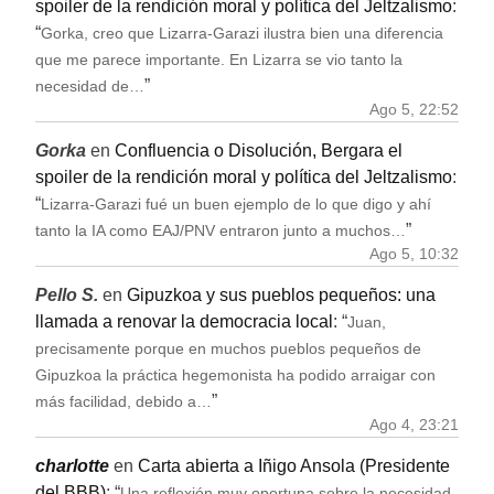
spoiler de la rendición moral y política del Jeltzalismo
:
“
Gorka, creo que Lizarra-Garazi ilustra bien una diferencia
que me parece importante. En Lizarra se vio tanto la
”
necesidad de…
Ago 5, 22:52
Gorka
en
Confluencia o Disolución, Bergara el
spoiler de la rendición moral y política del Jeltzalismo
:
“
Lizarra-Garazi fué un buen ejemplo de lo que digo y ahí
”
tanto la IA como EAJ/PNV entraron junto a muchos…
Ago 5, 10:32
Pello S.
en
Gipuzkoa y sus pueblos pequeños: una
llamada a renovar la democracia local
: “
Juan,
precisamente porque en muchos pueblos pequeños de
Gipuzkoa la práctica hegemonista ha podido arraigar con
”
más facilidad, debido a…
Ago 4, 23:21
charlotte
en
Carta abierta a Iñigo Ansola (Presidente
del BBB)
: “
Una reflexión muy oportuna sobre la necesidad