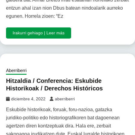
entzun ahal izan nion Dbus batean nindoalarik aurreko
egunen. Horrela zioen: “Ez
Irakurri gehiago | Leer más
Aberriberri
Hitzaldia / Conferencia: Eskubide
Historikoak / Derechos Históricos
diciembre 4, 2022
aberriberri
Eskubide historikoak, foruak, foru-nazioa, gatazka
juridiko-politiko edo historiografikoren bat dagoenean
agertzen diren kontzeptuak dira. Hala ere, zerbait
sakonagoa irudikatzen dute. Euskal lurralde historikoen