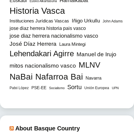
Hamaikabat
Euskadi
Eusko Alkartasuna
Historia Vasca
Iñigo Urkullu
Instituciones Jurídicas Vascas
John Adams
jose diaz herrera historia pais vasco
jose diaz herrera nacionalismo vasco
José Díaz Herrera
Laura Mintegi
Lehendakari Agirre
Manuel de Irujo
MLNV
mitos nacionalismo vasco
NaBai
Nafarroa Bai
Navarra
Sortu
PSE-EE
Patxi López
Unión Europea
Socialismo
UPN
About Basque Country