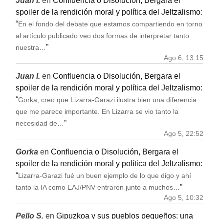
Juan I.
en
Confluencia o Disolución, Bergara el
spoiler de la rendición moral y política del Jeltzalismo
:
“
En el fondo del debate que estamos compartiendo en torno
al artículo publicado veo dos formas de interpretar tanto
”
nuestra…
Ago 6, 13:15
Juan I.
en
Confluencia o Disolución, Bergara el
spoiler de la rendición moral y política del Jeltzalismo
:
“
Gorka, creo que Lizarra-Garazi ilustra bien una diferencia
que me parece importante. En Lizarra se vio tanto la
”
necesidad de…
Ago 5, 22:52
Gorka
en
Confluencia o Disolución, Bergara el
spoiler de la rendición moral y política del Jeltzalismo
:
“
Lizarra-Garazi fué un buen ejemplo de lo que digo y ahí
”
tanto la IA como EAJ/PNV entraron junto a muchos…
Ago 5, 10:32
Pello S.
en
Gipuzkoa y sus pueblos pequeños: una