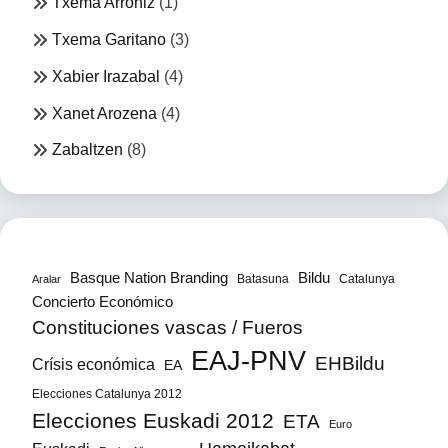
Txema Arróniz
(1)
Txema Garitano
(3)
Xabier Irazabal
(4)
Xanet Arozena
(4)
Zabaltzen
(8)
Bildu
Basque Nation Branding
Batasuna
Catalunya
Aralar
Concierto Económico
Constituciones vascas / Fueros
EAJ-PNV
EHBildu
Crísis económica
EA
Elecciones Catalunya 2012
Elecciones Euskadi 2012
ETA
Euro