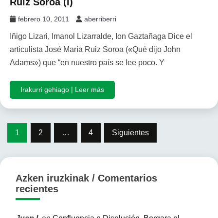
Ruiz Soroa (I)
febrero 10, 2011
aberriberri
Iñigo Lizari, Imanol Lizarralde, Ion Gaztañaga Dice el
articulista José María Ruiz Soroa («Qué dijo John
Adams») que “en nuestro país se lee poco. Y
Irakurri gehiago | Leer más
Paginación
1
2
…
4
Siguientes
de
entradas
Azken iruzkinak / Comentarios
recientes