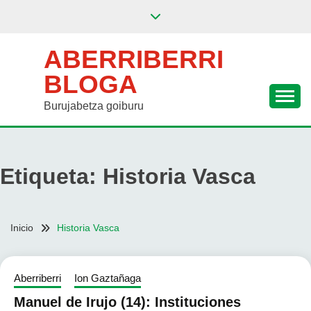
Saltar
al
contenido
ABERRIBERRI
BLOGA
Burujabetza goiburu
Etiqueta:
Historia Vasca
Inicio
Historia Vasca
Aberriberri
Ion Gaztañaga
Manuel de Irujo (14): Instituciones