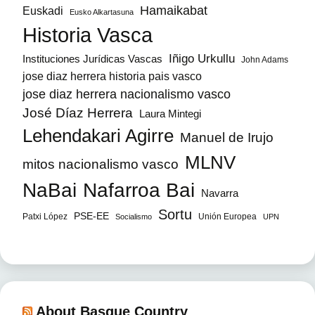
Hamaikabat
Euskadi
Eusko Alkartasuna
Historia Vasca
Iñigo Urkullu
Instituciones Jurídicas Vascas
John Adams
jose diaz herrera historia pais vasco
jose diaz herrera nacionalismo vasco
José Díaz Herrera
Laura Mintegi
Lehendakari Agirre
Manuel de Irujo
MLNV
mitos nacionalismo vasco
NaBai
Nafarroa Bai
Navarra
Sortu
PSE-EE
Patxi López
Unión Europea
Socialismo
UPN
About Basque Country