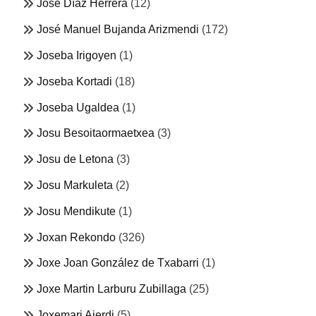
José Díaz Herrera
(12)
José Manuel Bujanda Arizmendi
(172)
Joseba Irigoyen
(1)
Joseba Kortadi
(18)
Joseba Ugaldea
(1)
Josu Besoitaormaetxea
(3)
Josu de Letona
(3)
Josu Markuleta
(2)
Josu Mendikute
(1)
Joxan Rekondo
(326)
Joxe Joan González de Txabarri
(1)
Joxe Martin Larburu Zubillaga
(25)
Joxemari Aierdi
(5)