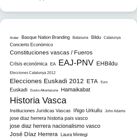
Bildu
Basque Nation Branding
Batasuna
Catalunya
Aralar
Concierto Económico
Constituciones vascas / Fueros
EAJ-PNV
EHBildu
Crísis económica
EA
Elecciones Catalunya 2012
Elecciones Euskadi 2012
ETA
Euro
Hamaikabat
Euskadi
Eusko Alkartasuna
Historia Vasca
Iñigo Urkullu
Instituciones Jurídicas Vascas
John Adams
jose diaz herrera historia pais vasco
jose diaz herrera nacionalismo vasco
José Díaz Herrera
Laura Mintegi