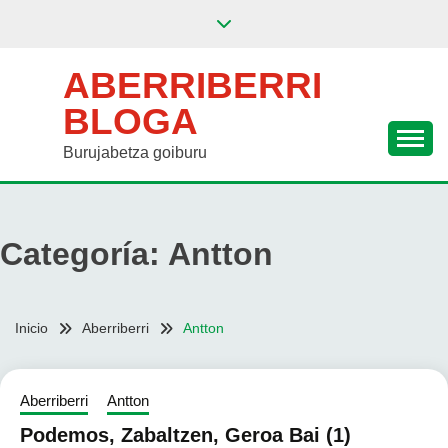
Saltar
al
contenido
ABERRIBERRI
BLOGA
Burujabetza goiburu
Categoría:
Antton
Inicio
Aberriberri
Antton
Aberriberri
Antton
Podemos, Zabaltzen, Geroa Bai (1)