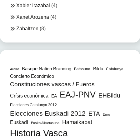
Xabier Irazabal
(4)
Xanet Arozena
(4)
Zabaltzen
(8)
Bildu
Basque Nation Branding
Batasuna
Catalunya
Aralar
Concierto Económico
Constituciones vascas / Fueros
EAJ-PNV
EHBildu
Crísis económica
EA
Elecciones Catalunya 2012
Elecciones Euskadi 2012
ETA
Euro
Hamaikabat
Euskadi
Eusko Alkartasuna
Historia Vasca