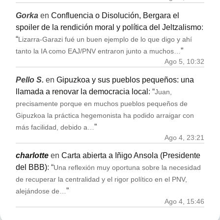
Gorka
en
Confluencia o Disolución, Bergara el
spoiler de la rendición moral y política del Jeltzalismo
:
“
Lizarra-Garazi fué un buen ejemplo de lo que digo y ahí
”
tanto la IA como EAJ/PNV entraron junto a muchos…
Ago 5, 10:32
Pello S.
en
Gipuzkoa y sus pueblos pequeños: una
llamada a renovar la democracia local
: “
Juan,
precisamente porque en muchos pueblos pequeños de
Gipuzkoa la práctica hegemonista ha podido arraigar con
”
más facilidad, debido a…
Ago 4, 23:21
charlotte
en
Carta abierta a Iñigo Ansola (Presidente
del BBB)
: “
Una reflexión muy oportuna sobre la necesidad
de recuperar la centralidad y el rigor político en el PNV,
”
alejándose de…
Ago 4, 15:46