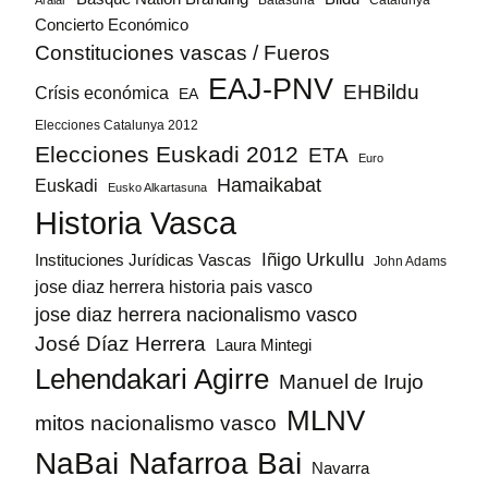
Batasuna
Catalunya
Aralar
Concierto Económico
Constituciones vascas / Fueros
EAJ-PNV
EHBildu
Crísis económica
EA
Elecciones Catalunya 2012
Elecciones Euskadi 2012
ETA
Euro
Hamaikabat
Euskadi
Eusko Alkartasuna
Historia Vasca
Iñigo Urkullu
Instituciones Jurídicas Vascas
John Adams
jose diaz herrera historia pais vasco
jose diaz herrera nacionalismo vasco
José Díaz Herrera
Laura Mintegi
Lehendakari Agirre
Manuel de Irujo
MLNV
mitos nacionalismo vasco
NaBai
Nafarroa Bai
Navarra