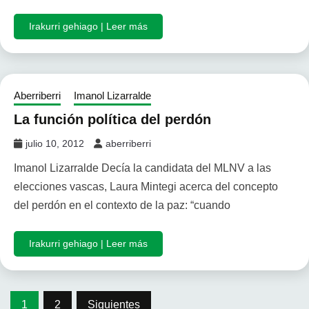
Irakurri gehiago | Leer más
Aberriberri
Imanol Lizarralde
La función política del perdón
julio 10, 2012
aberriberri
Imanol Lizarralde Decía la candidata del MLNV a las
elecciones vascas, Laura Mintegi acerca del concepto
del perdón en el contexto de la paz: “cuando
Irakurri gehiago | Leer más
Paginación
1
2
Siguientes