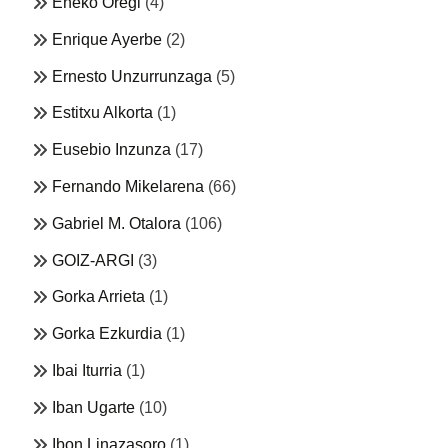
Eneko Oregi
(4)
Enrique Ayerbe
(2)
Ernesto Unzurrunzaga
(5)
Estitxu Alkorta
(1)
Eusebio Inzunza
(17)
Fernando Mikelarena
(66)
Gabriel M. Otalora
(106)
GOIZ-ARGI
(3)
Gorka Arrieta
(1)
Gorka Ezkurdia
(1)
Ibai Iturria
(1)
Iban Ugarte
(10)
Ibon Linazasoro
(1)