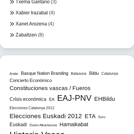
Txema Garitano
(3)
Xabier Irazabal
(4)
Xanet Arozena
(4)
Zabaltzen
(8)
Bildu
Basque Nation Branding
Batasuna
Catalunya
Aralar
Concierto Económico
Constituciones vascas / Fueros
EAJ-PNV
EHBildu
Crísis económica
EA
Elecciones Catalunya 2012
Elecciones Euskadi 2012
ETA
Euro
Hamaikabat
Euskadi
Eusko Alkartasuna