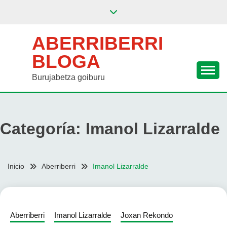
Saltar
al
contenido
ABERRIBERRI
BLOGA
Burujabetza goiburu
Categoría:
Imanol Lizarralde
Inicio
Aberriberri
Imanol Lizarralde
Aberriberri
Imanol Lizarralde
Joxan Rekondo