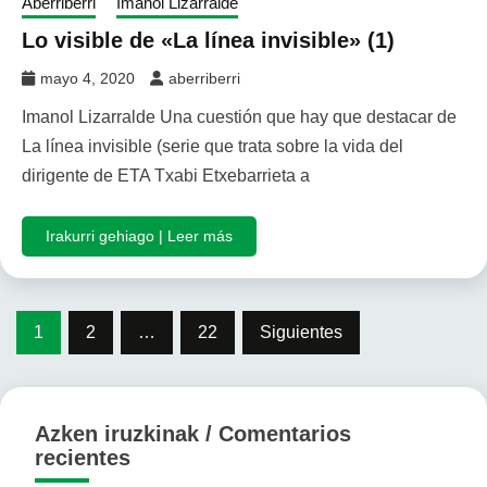
Aberriberri
Imanol Lizarralde
Lo visible de «La línea invisible» (1)
mayo 4, 2020
aberriberri
Imanol Lizarralde Una cuestión que hay que destacar de
La línea invisible (serie que trata sobre la vida del
dirigente de ETA Txabi Etxebarrieta a
Irakurri gehiago | Leer más
Paginación
1
2
…
22
Siguientes
de
entradas
Azken iruzkinak / Comentarios
recientes