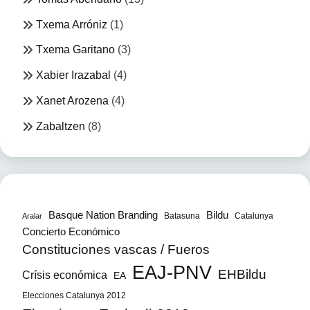
Txema Arróniz
(1)
Txema Garitano
(3)
Xabier Irazabal
(4)
Xanet Arozena
(4)
Zabaltzen
(8)
Bildu
Basque Nation Branding
Batasuna
Catalunya
Aralar
Concierto Económico
Constituciones vascas / Fueros
EAJ-PNV
EHBildu
Crísis económica
EA
Elecciones Catalunya 2012