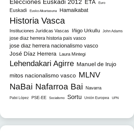
Elecciones Euskadi 2012
ETA
Euro
Hamaikabat
Euskadi
Eusko Alkartasuna
Historia Vasca
Iñigo Urkullu
Instituciones Jurídicas Vascas
John Adams
jose diaz herrera historia pais vasco
jose diaz herrera nacionalismo vasco
José Díaz Herrera
Laura Mintegi
Lehendakari Agirre
Manuel de Irujo
MLNV
mitos nacionalismo vasco
NaBai
Nafarroa Bai
Navarra
Sortu
PSE-EE
Patxi López
Unión Europea
Socialismo
UPN