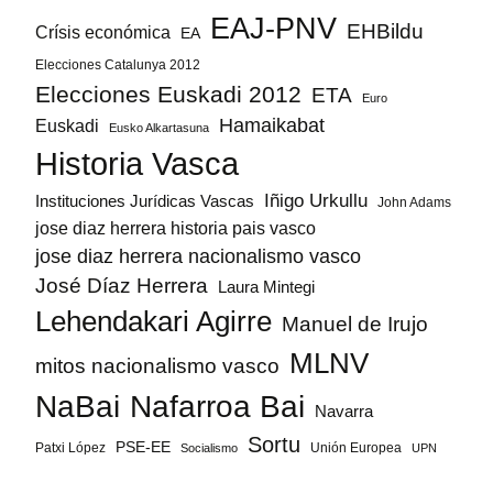
EAJ-PNV
EHBildu
Crísis económica
EA
Elecciones Catalunya 2012
Elecciones Euskadi 2012
ETA
Euro
Hamaikabat
Euskadi
Eusko Alkartasuna
Historia Vasca
Iñigo Urkullu
Instituciones Jurídicas Vascas
John Adams
jose diaz herrera historia pais vasco
jose diaz herrera nacionalismo vasco
José Díaz Herrera
Laura Mintegi
Lehendakari Agirre
Manuel de Irujo
MLNV
mitos nacionalismo vasco
NaBai
Nafarroa Bai
Navarra
Sortu
PSE-EE
Patxi López
Unión Europea
Socialismo
UPN