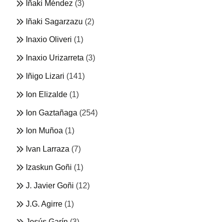
Iñaki Méndez
(3)
Iñaki Sagarzazu
(2)
Inaxio Oliveri
(1)
Inaxio Urizarreta
(3)
Iñigo Lizari
(141)
Ion Elizalde
(1)
Ion Gaztañaga
(254)
Ion Muñoa
(1)
Ivan Larraza
(7)
Izaskun Goñi
(1)
J. Javier Goñi
(12)
J.G. Agirre
(1)
Jesús Garín
(3)