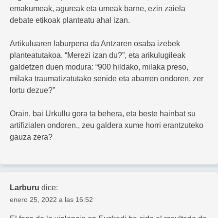
emakumeak, agureak eta umeak barne, ezin zaiela
debate etikoak planteatu ahal izan.
Artikuluaren laburpena da Antzaren osaba izebek
planteatutakoa. “Merezi izan du?”, eta arikulugileak
galdetzen duen modura: “900 hildako, milaka preso,
milaka traumatizatutako senide eta abarren ondoren, zer
lortu dezue?”
Orain, bai Urkullu gora ta behera, eta beste hainbat su
artifizialen ondoren., zeu galdera xume horri erantzuteko
gauza zera?
Larburu
dice:
enero 25, 2022 a las 16:52