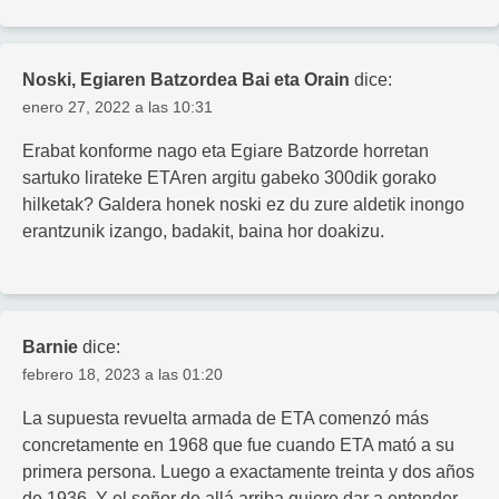
Noski, Egiaren Batzordea Bai eta Orain
dice:
enero 27, 2022 a las 10:31
Erabat konforme nago eta Egiare Batzorde horretan
sartuko lirateke ETAren argitu gabeko 300dik gorako
hilketak? Galdera honek noski ez du zure aldetik inongo
erantzunik izango, badakit, baina hor doakizu.
Barnie
dice:
febrero 18, 2023 a las 01:20
La supuesta revuelta armada de ETA comenzó más
concretamente en 1968 que fue cuando ETA mató a su
primera persona. Luego a exactamente treinta y dos años
de 1936. Y el señor de allá arriba quiere dar a entender