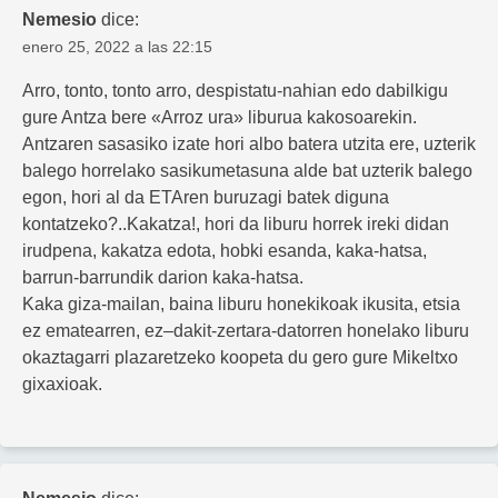
Nemesio
dice:
enero 25, 2022 a las 22:15
Arro, tonto, tonto arro, despistatu-nahian edo dabilkigu
gure Antza bere «Arroz ura» liburua kakosoarekin.
Antzaren sasasiko izate hori albo batera utzita ere, uzterik
balego horrelako sasikumetasuna alde bat uzterik balego
egon, hori al da ETAren buruzagi batek diguna
kontatzeko?..Kakatza!, hori da liburu horrek ireki didan
irudpena, kakatza edota, hobki esanda, kaka-hatsa,
barrun-barrundik darion kaka-hatsa.
Kaka giza-mailan, baina liburu honekikoak ikusita, etsia
ez ematearren, ez–dakit-zertara-datorren honelako liburu
okaztagarri plazaretzeko koopeta du gero gure Mikeltxo
gixaxioak.