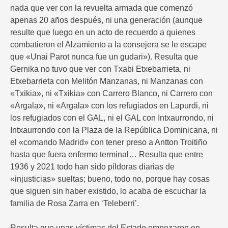
nada que ver con la revuelta armada que comenzó
apenas 20 años después, ni una generación (aunque
resulte que luego en un acto de recuerdo a quienes
combatieron el Alzamiento a la consejera se le escape
que «Unai Parot nunca fue un gudari»). Resulta que
Gernika no tuvo que ver con Txabi Etxebarrieta, ni
Etxebarrieta con Melitón Manzanas, ni Manzanas con
«Txikia», ni «Txikia» con Carrero Blanco, ni Carrero con
«Argala», ni «Argala» con los refugiados en Lapurdi, ni
los refugiados con el GAL, ni el GAL con Intxaurrondo, ni
Intxaurrondo con la Plaza de la República Dominicana, ni
el «comando Madrid» con tener preso a Antton Troitiño
hasta que fuera enfermo terminal… Resulta que entre
1936 y 2021 todo han sido píldoras diarias de
«injusticias» sueltas; bueno, todo no, porque hay cosas
que siguen sin haber existido, lo acaba de escuchar la
familia de Rosa Zarra en ‘Teleberri’.
Resulta que unas víctimas del Estado empezaron en