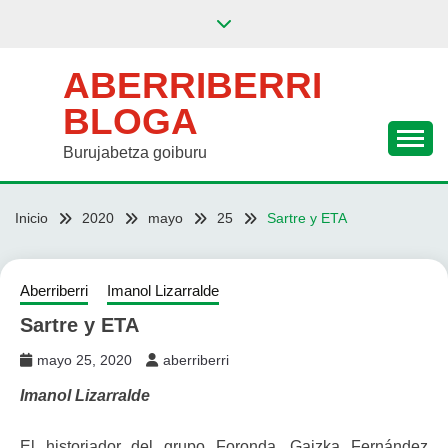
Saltar
al
contenido
ABERRIBERRI
BLOGA
Burujabetza goiburu
Inicio
2020
mayo
25
Sartre y ETA
Aberriberri
Imanol Lizarralde
Sartre y ETA
mayo 25, 2020
aberriberri
Imanol Lizarralde
El historiador del grupo Foronda, Gaizka Fernández