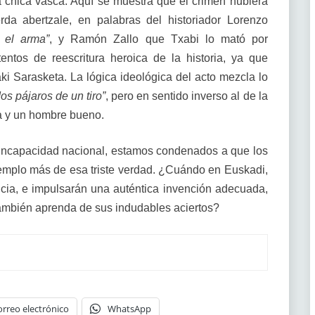
 chica vasca. Aquí se muestra que el crimen hubiera
rda abertzale, en palabras del historiador Lorenzo
r el arma”
, y Ramón Zallo que Txabi lo mató por
entos de reescritura heroica de la historia, ya que
ñaki Sarasketa. La lógica ideológica del acto mezcla lo
dos pájaros de un tiro”
, pero en sentido inverso al de la
ta y un hombre bueno.
 incapacidad nacional, estamos condenados a que los
jemplo más de esa triste verdad. ¿Cuándo en Euskadi,
cia, e impulsarán una auténtica invención adecuada,
 también aprenda de sus indudables aciertos?
orreo electrónico
WhatsApp