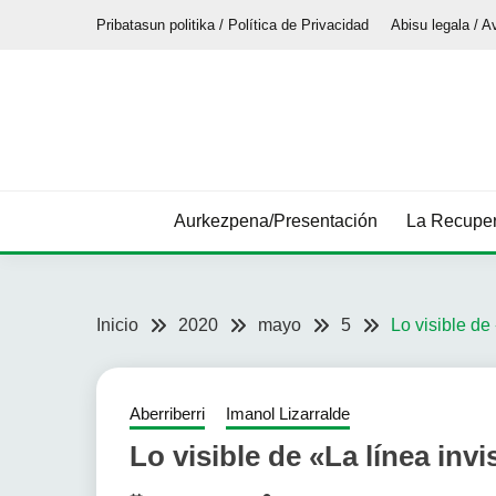
Saltar
Pribatasun politika / Política de Privacidad
Abisu legala / A
al
contenido
Aurkezpena/Presentación
La Recuper
Inicio
2020
mayo
5
Lo visible de 
Aberriberri
Imanol Lizarralde
Lo visible de «La línea invis