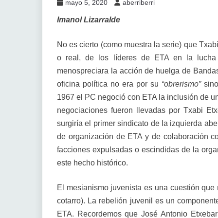
mayo 5, 2020
aberriberri
Imanol Lizarralde
No es cierto (como muestra la serie) que Txab
o real, de los líderes de ETA en la lucha
menospreciara la acción de huelga de Bandas d
oficina política no era por su
“obrerismo”
sino
1967 el PC negoció con ETA la inclusión de un
negociaciones fueron llevadas por Txabi Etxe
surgiría el primer sindicato de la izquierda a
de organización de ETA y de colaboración co
facciones expulsadas o escindidas de la organ
este hecho histórico.
El mesianismo juvenista es una cuestión que 
cotarro). La rebelión juvenil es un componente
ETA. Recordemos que José Antonio Etxebarri