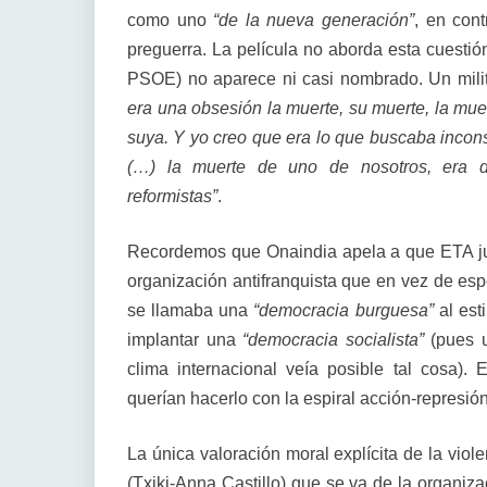
como uno
“de la nueva generación”
, en con
preguerra. La película no aborda esta cuestió
PSOE) no aparece ni casi nombrado. Un milit
era una obsesión la muerte, su muerte, la muer
suya. Y yo creo que era lo que buscaba incon
(…) la muerte de uno de nosotros, era d
reformistas”
.
Recordemos que Onaindia apela a que ETA j
organización antifranquista que en vez de espe
se llamaba una
“democracia burguesa”
al esti
implantar una
“democracia socialista”
(pues u
clima internacional veía posible tal cosa)
querían hacerlo con la espiral acción-represión
La única valoración moral explícita de la viol
(Txiki-Anna Castillo) que se va de la organiz