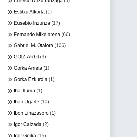
Ernesto Unzurrunzaga
(5)
Estitxu Alkorta
(1)
Eusebio Inzunza
(17)
Fernando Mikelarena
(66)
Gabriel M. Otalora
(106)
GOIZ-ARGI
(3)
Gorka Arrieta
(1)
Gorka Ezkurdia
(1)
Ibai Iturria
(1)
Iban Ugarte
(10)
Ibon Linazasoro
(1)
Igor Calzada
(2)
Igor Goitia
(15)