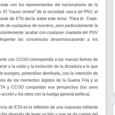
traste con los representantes del nacionalismo de la
n. El
“cauce central”
de la sociedad vasca (el PNV, el
ante de ETA decía sobre este tema: “
Para él -Txabi-
te de cualquiera de nosotros, pero particularmente la
scientemente: acabar con cualquier coartada del PNV
espertar las conciencias desenmascarando a los
unto con CCOO correspondía a las nuevas formas de
rar a la caída y la evolución de la dictadura a lo que
lo europeo, pretendían derribarla, con la intención de
no de los momentos álgidos de la Guerra Fría y el
. ETA y CCOO compartían esa perspectiva (los unos
-acción y los otros con la huelga general política).
encia de ETA es la reflexión de una supuesta militante
ación después de tener un hijo y que se da cuenta del