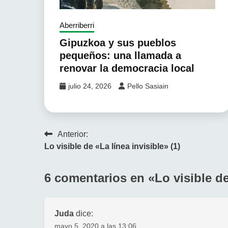
Aberriberri
Gipuzkoa y sus pueblos
pequeños: una llamada a
renovar la democracia local
julio 24, 2026
Pello Sasiain
Navegación
Anterior:
Lo visible de «La línea invisible» (1)
de
entradas
6 comentarios en «
Lo visible de
Juda
dice:
mayo 5, 2020 a las 13:06