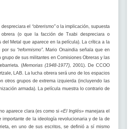
i despreciara el
“obrerismo”
o la implicación, supuesta
 obrera (o que la facción de Txabi despreciara o
el Metal que aparece en la película). La crítica a la
 por su
“reformismo”
. Mario Onaindia señala que en
 grupo de sus militantes en Comisiones Obreras y las
barrieta. (
Memorias (1948-1977),
2001). De CCOO
bertzale, LAB. La lucha obrera será uno de los espacios
n otros grupos de extrema izquierda (incluyendo las
ización armada). La película muestra lo contrario de
no aparece clara (es como si
«El Inglés»
manejara el
 importante de la ideología revolucionaria y de la de
eta, en uno de sus escritos, se definió a sí mismo