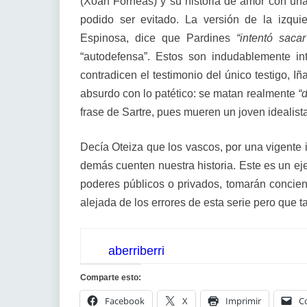
(Xoan Forneas) y su historia de amor con una
podido ser evitado. La versión de la izquie
Espinosa, dice que Pardines
“intentó saca
“autodefensa”. Estos son indudablemente int
contradicen el testimonio del único testigo, I
absurdo con lo patético: se matan realmente
“
frase de Sartre, pues mueren un joven idealis
Decía Oteiza que los vascos, por una vigente
demás cuenten nuestra historia. Este es un e
poderes públicos o privados, tomarán concien
alejada de los errores de esta serie pero que
aberriberri
Comparte esto:
Facebook
X
Imprimir
C