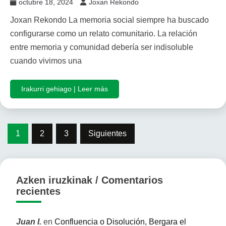
octubre 18, 2024
Joxan Rekondo
Joxan Rekondo La memoria social siempre ha buscado
configurarse como un relato comunitario. La relación
entre memoria y comunidad debería ser indisoluble
cuando vivimos una
Irakurri gehiago | Leer más
Paginación
1
2
3
Siguientes
de
entradas
Azken iruzkinak / Comentarios
recientes
Juan I.
en
Confluencia o Disolución, Bergara el