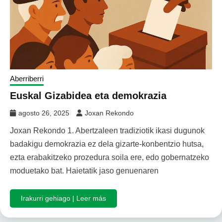
Aberriberri
Euskal Gizabidea eta demokrazia
agosto 26, 2025
Joxan Rekondo
Joxan Rekondo 1. Abertzaleen tradiziotik ikasi dugunok
badakigu demokrazia ez dela gizarte-konbentzio hutsa,
ezta erabakitzeko prozedura soila ere, edo gobernatzeko
moduetako bat. Haietatik jaso genuenaren
Irakurri gehiago | Leer más