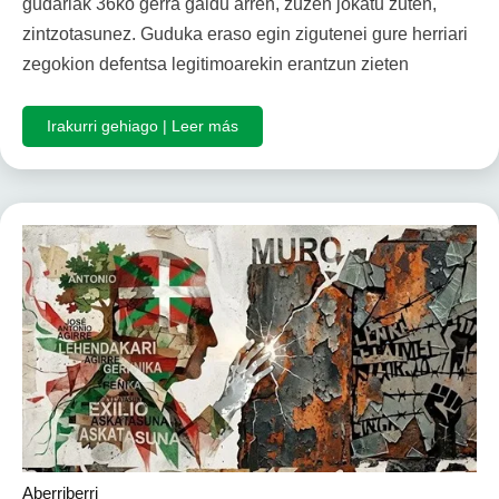
gudariak 36ko gerra galdu arren, zuzen jokatu zuten,
zintzotasunez. Guduka eraso egin zigutenei gure herriari
zegokion defentsa legitimoarekin erantzun zieten
Irakurri gehiago | Leer más
Aberriberri