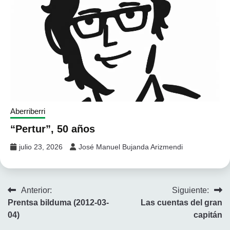
Aberriberri
“Pertur”, 50 años
julio 23, 2026
José Manuel Bujanda Arizmendi
Navegación
Anterior:
Siguiente:
Prentsa bilduma (2012-03-
Las cuentas del gran
de
04)
capitán
entradas