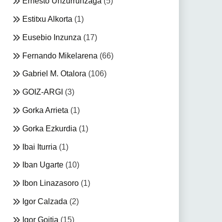
Ernesto Unzurrunzaga
(5)
Estitxu Alkorta
(1)
Eusebio Inzunza
(17)
Fernando Mikelarena
(66)
Gabriel M. Otalora
(106)
GOIZ-ARGI
(3)
Gorka Arrieta
(1)
Gorka Ezkurdia
(1)
Ibai Iturria
(1)
Iban Ugarte
(10)
Ibon Linazasoro
(1)
Igor Calzada
(2)
Igor Goitia
(15)