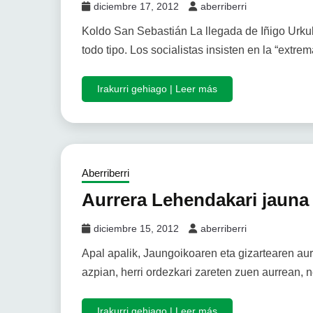
diciembre 17, 2012
aberriberri
Koldo San Sebastián La llegada de Iñigo Urkull
todo tipo. Los socialistas insisten en la “extre
Irakurri gehiago | Leer más
Aberriberri
Aurrera Lehendakari jauna
diciembre 15, 2012
aberriberri
Apal apalik, Jaungoikoaren eta gizartearen aur
azpian, herri ordezkari zareten zuen aurrean, 
Irakurri gehiago | Leer más