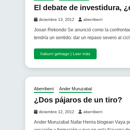
El debate de investidura,
diciembre 13, 2012
aberriberri
Joxan Rekondo Se anunció como la confrontac
tendría un sentido: dar un repaso severo al cic
Irakurri gehiago | Leer más
Aberriberri
Ander Muruzabal
¿Dos pájaros de un tiro?
diciembre 12, 2012
aberriberri
Ander Muruzabal Nafar Herria blogean Vaya po
vocación y formación y que en esta Navarra d