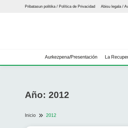
Saltar
Pribatasun politika / Política de Privacidad
Abisu legala / A
al
contenido
Aurkezpena/Presentación
La Recuper
Año:
2012
Inicio
2012