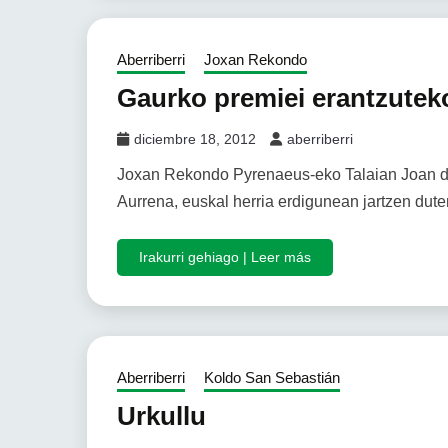
Aberriberri
Joxan Rekondo
Gaurko premiei erantzutek
diciembre 18, 2012
aberriberri
Joxan Rekondo Pyrenaeus-eko Talaian Joan den 
Aurrena, euskal herria erdigunean jartzen dute
Irakurri gehiago | Leer más
Aberriberri
Koldo San Sebastián
Urkullu