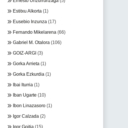
Ernesto Unzurrunzaga
(5)
Estitxu Alkorta
(1)
Eusebio Inzunza
(17)
Fernando Mikelarena
(66)
Gabriel M. Otalora
(106)
GOIZ-ARGI
(3)
Gorka Arrieta
(1)
Gorka Ezkurdia
(1)
Ibai Iturria
(1)
Iban Ugarte
(10)
Ibon Linazasoro
(1)
Igor Calzada
(2)
Igor Goitia
(15)