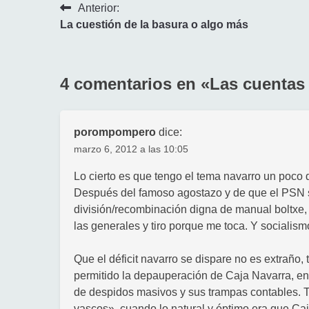
Navegación
Anterior:
La cuestión de la basura o algo más
de
entradas
4 comentarios en «
Las cuentas 
porompompero
dice:
marzo 6, 2012 a las 10:05
Lo cierto es que tengo el tema navarro un poco 
Después del famoso agostazo y de que el PSN 
división/recombinación digna de manual boltxe
las generales y tiro porque me toca. Y socialism
Que el déficit navarro se dispare no es extraño,
permitido la depauperación de Caja Navarra, en
de despidos masivos y sus trampas contables. 
vascos», cuando lo natural y óptimo era que Ca