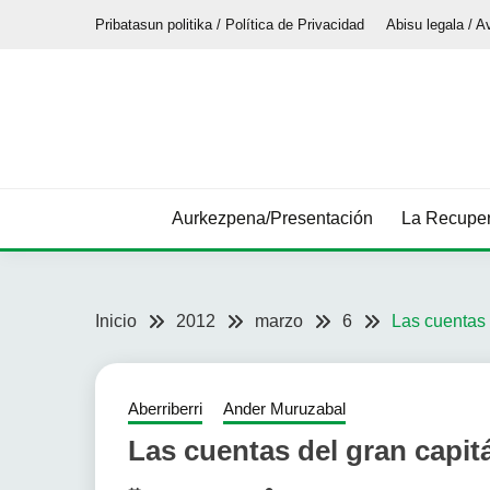
Saltar
Pribatasun politika / Política de Privacidad
Abisu legala / A
al
contenido
Aurkezpena/Presentación
La Recuper
Inicio
2012
marzo
6
Las cuentas 
Aberriberri
Ander Muruzabal
Las cuentas del gran capit