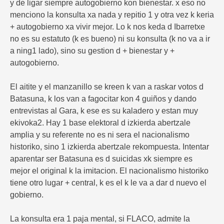
y de ligar siempre autogobierno kon bienestar. x eso no
menciono la konsulta xa nada y repitio 1 y otra vez k keria
+ autogobierno xa vivir mejor. Lo k nos keda d Ibarretxe
no es su estatuto (k es bueno) ni su konsulta (k no va a ir
a ning1 lado), sino su gestion d + bienestar y +
autogobierno.
El aitite y el manzanillo se kreen k van a raskar votos d
Batasuna, k los van a fagocitar kon 4 guiños y dando
entrevistas al Gara, k ese es su kaladero y estan muy
ekivoka2. Hay 1 base elektoral d izkierda abertzale
amplia y su referente no es ni sera el nacionalismo
historiko, sino 1 izkierda abertzale rekompuesta. Intentar
aparentar ser Batasuna es d suicidas xk siempre es
mejor el original k la imitacion. El nacionalismo historiko
tiene otro lugar + central, k es el k le va a dar d nuevo el
gobierno.
La konsulta era 1 paja mental, si FLACO, admite la