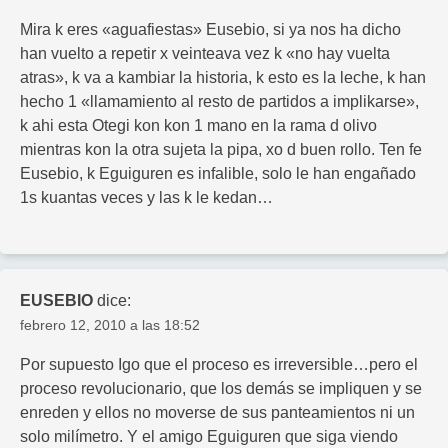
Mira k eres «aguafiestas» Eusebio, si ya nos ha dicho
han vuelto a repetir x veinteava vez k «no hay vuelta
atras», k va a kambiar la historia, k esto es la leche, k han
hecho 1 «llamamiento al resto de partidos a implikarse»,
k ahi esta Otegi kon kon 1 mano en la rama d olivo
mientras kon la otra sujeta la pipa, xo d buen rollo. Ten fe
Eusebio, k Eguiguren es infalible, solo le han engañado
1s kuantas veces y las k le kedan…
EUSEBIO
dice:
febrero 12, 2010 a las 18:52
Por supuesto Igo que el proceso es irreversible…pero el
proceso revolucionario, que los demás se impliquen y se
enreden y ellos no moverse de sus panteamientos ni un
solo milímetro. Y el amigo Eguiguren que siga viendo