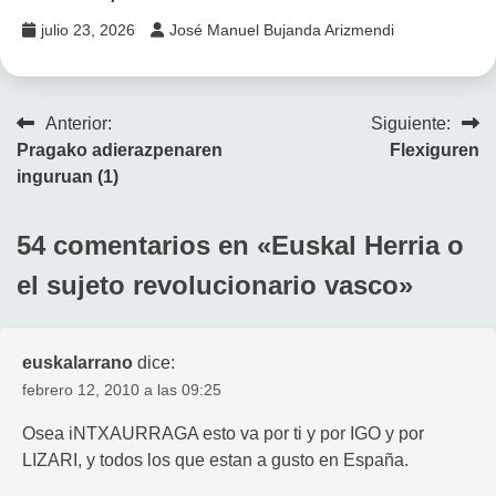
julio 23, 2026
José Manuel Bujanda Arizmendi
Navegación
Anterior:
Siguiente:
Pragako adierazpenaren
Flexiguren
de
inguruan (1)
entradas
54 comentarios en «
Euskal Herria o
el sujeto revolucionario vasco
»
euskalarrano
dice:
febrero 12, 2010 a las 09:25
Osea iNTXAURRAGA esto va por ti y por IGO y por
LIZARI, y todos los que estan a gusto en España.