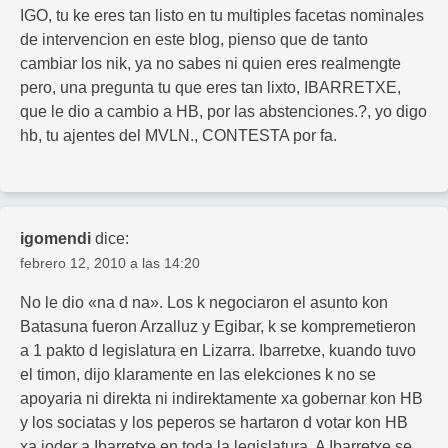
IGO, tu ke eres tan listo en tu multiples facetas nominales
de intervencion en este blog, pienso que de tanto
cambiar los nik, ya no sabes ni quien eres realmengte
pero, una pregunta tu que eres tan lixto, IBARRETXE,
que le dio a cambio a HB, por las abstenciones.?, yo digo
hb, tu ajentes del MVLN., CONTESTA por fa.
igomendi
dice:
febrero 12, 2010 a las 14:20
No le dio «na d na». Los k negociaron el asunto kon
Batasuna fueron Arzalluz y Egibar, k se kompremetieron
a 1 pakto d legislatura en Lizarra. Ibarretxe, kuando tuvo
el timon, dijo klaramente en las elekciones k no se
apoyaria ni direkta ni indirektamente xa gobernar kon HB
y los sociatas y los peperos se hartaron d votar kon HB
xa joder a Ibarretxe en toda la legislatura. A Ibarretxe se