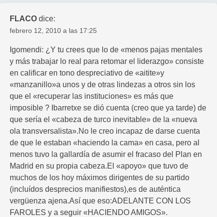
FLACO
dice:
febrero 12, 2010 a las 17:25
Igomendi: ¿Y tu crees que lo de «menos pajas mentales
y más trabajar lo real para retomar el liderazgo» consiste
en calificar en tono despreciativo de «aitite»y
«manzanillo»a unos y de otras lindezas a otros sin los
que el «recuperar las instituciones» es más que
imposible ? Ibarretxe se dió cuenta (creo que ya tarde) de
que sería el «cabeza de turco inevitable» de la «nueva
ola transversalista».No le creo incapaz de darse cuenta
de que le estaban «haciendo la cama» en casa, pero al
menos tuvo la gallardía de asumir el fracaso del Plan en
Madrid en su propia cabeza.El «apoyo» que tuvo de
muchos de los hoy máximos dirigentes de su partido
(incluídos desprecios manifiestos),es de auténtica
vergüenza ajena.Así que eso:ADELANTE CON LOS
FAROLES y a seguir «HACIENDO AMIGOS».