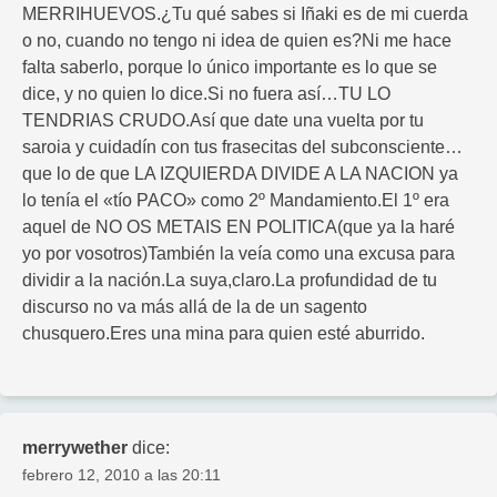
MERRIHUEVOS.¿Tu qué sabes si Iñaki es de mi cuerda
o no, cuando no tengo ni idea de quien es?Ni me hace
falta saberlo, porque lo único importante es lo que se
dice, y no quien lo dice.Si no fuera así…TU LO
TENDRIAS CRUDO.Así que date una vuelta por tu
saroia y cuidadín con tus frasecitas del subconsciente…
que lo de que LA IZQUIERDA DIVIDE A LA NACION ya
lo tenía el «tío PACO» como 2º Mandamiento.El 1º era
aquel de NO OS METAIS EN POLITICA(que ya la haré
yo por vosotros)También la veía como una excusa para
dividir a la nación.La suya,claro.La profundidad de tu
discurso no va más allá de la de un sagento
chusquero.Eres una mina para quien esté aburrido.
merrywether
dice:
febrero 12, 2010 a las 20:11