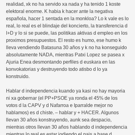
realidad, xk no ha servido xa nada y ha tenido 1 koste
elektoral enorme. K habia k hacer ante la negativa
española, hacer 1 sentada en la monkloa? Lo k vale es lo
real, lo real es el blindaje del koncierto, la transferencia d
I+D y lo si se puede, las politikas aktivas d empleo en los
proximos presupuestos. El resto es humo, ese humo k
lleva vendiendo Batasuna 30 años y k no ha konseguido
absolutamente NADA, mientras Patxi Lopez se pasea x
Ajuria Enea desmontando perfiles d euskara en las
konvokatorias y destruyendo todo atisbo d lo ya
konstruido.
Hablar d independencia kuando ya kasi no hay mayoria
ni xa gobernar (el PP+PSOE ya ronda el 45% de los
votos d la CAPV y d Nafarroa e Iparralde mejor no
hablamos) es d chiste. – hablar y + HACER. Algunos
llevan 30 años konstruyendo, aunk sea despacio,
mientras otros llevan 30 años hablando d independencia
mientras lo real es estar jodiendo el pais a base d