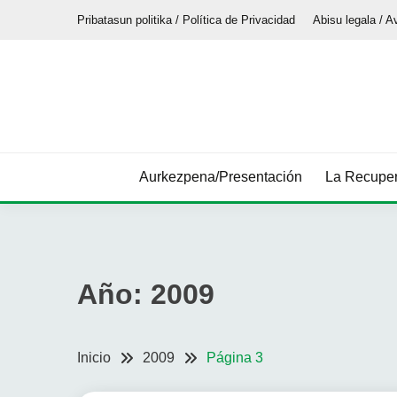
Saltar
Pribatasun politika / Política de Privacidad
Abisu legala / A
al
contenido
Aurkezpena/Presentación
La Recuper
Año:
2009
Inicio
2009
Página 3