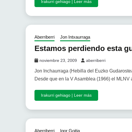
Irakurri gehiago | Leer más
Aberriberri
Jon Intxaurraga
Estamos perdiendo esta g
noviembre 23, 2009
aberriberri
Jon Inchaurraga (Hebilla del Euzko Gudaroste
Desde que en la V Asamblea (1966) el MLNV a
Irakurri gehiago | Leer más
Aberriberri
Igor Goitia