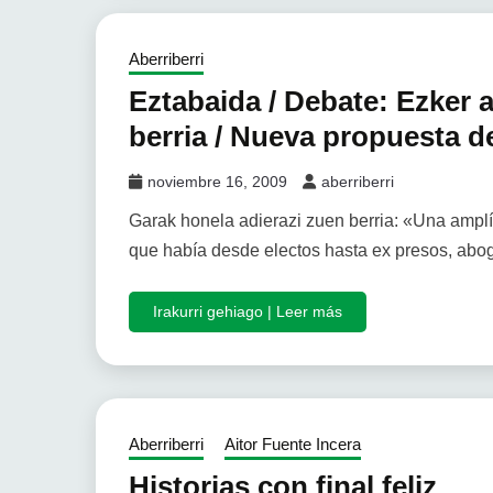
Aberriberri
Eztabaida / Debate: Ezker
berria / Nueva propuesta de
noviembre 16, 2009
aberriberri
Garak honela adierazi zuen berria: «Una amplí
que había desde electos hasta ex presos, abog
Irakurri gehiago | Leer más
Aberriberri
Aitor Fuente Incera
Historias con final feliz