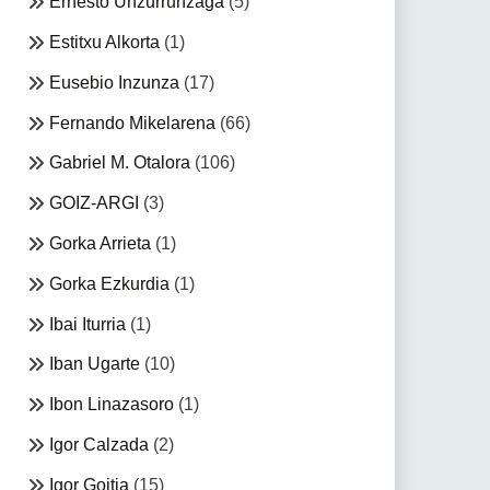
Ernesto Unzurrunzaga
(5)
Estitxu Alkorta
(1)
Eusebio Inzunza
(17)
Fernando Mikelarena
(66)
Gabriel M. Otalora
(106)
GOIZ-ARGI
(3)
Gorka Arrieta
(1)
Gorka Ezkurdia
(1)
Ibai Iturria
(1)
Iban Ugarte
(10)
Ibon Linazasoro
(1)
Igor Calzada
(2)
Igor Goitia
(15)