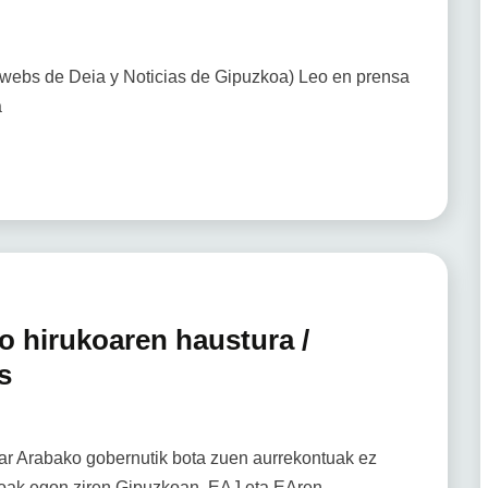
 webs de Deia y Noticias de Gipuzkoa) Leo en prensa
a
o hirukoaren haustura /
s
ar Arabako gobernutik bota zuen aurrekontuak ez
nsioak egon ziren Gipuzkoan, EAJ eta EAren