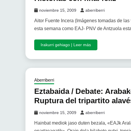
noviembre 15, 2009
aberriberri
Aitor Fuente Incera (Imágenes tomadas de las
esta semana como EAJ- PNV de Antzuola est
Irakurri gehiago | Leer más
Aberriberri
Eztabaida / Debate: Arabak
Ruptura del tripartito alavé
noviembre 15, 2009
aberriberri
Hainbat mediok jaso duten bezala, «EAJk Aral
onartzeagatik». Orain dela hilabete gutxi, te