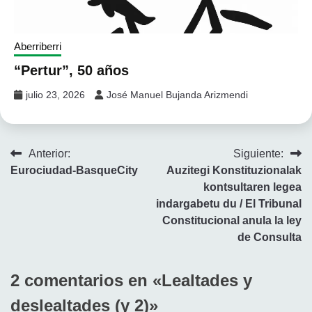
Aberriberri
“Pertur”, 50 años
julio 23, 2026
José Manuel Bujanda Arizmendi
Navegación
Anterior:
Siguiente:
Eurociudad-BasqueCity
Auzitegi Konstituzionalak
de
kontsultaren legea
entradas
indargabetu du / El Tribunal
Constitucional anula la ley
de Consulta
2 comentarios en «
Lealtades y
deslealtades (y 2)
»