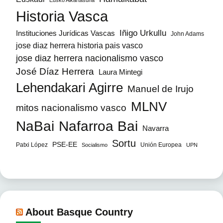
Eusko Alkartasuna
Historia Vasca
Iñigo Urkullu
Instituciones Jurídicas Vascas
John Adams
jose diaz herrera historia pais vasco
jose diaz herrera nacionalismo vasco
José Díaz Herrera
Laura Mintegi
Lehendakari Agirre
Manuel de Irujo
MLNV
mitos nacionalismo vasco
NaBai
Nafarroa Bai
Navarra
Sortu
PSE-EE
Patxi López
Unión Europea
Socialismo
UPN
About Basque Country