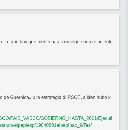
Ya. Lo que hay que mentir para conseguir una reluciente
to de Guernica» x la estrategia dl PSOE, a kien hubo k
iS_VASCO/PAiS_VASCO/GOBIERNO_HASTA_2001/Ejecuti
estatuto/elpepiesp/19840801elpepinac_9/Tes/