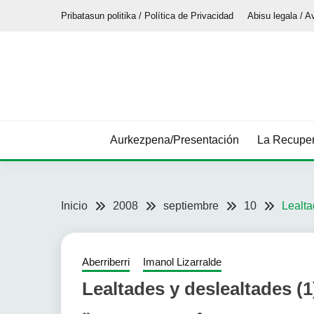
Saltar
Pribatasun politika / Política de Privacidad
Abisu legala / A
al
contenido
Aurkezpena/Presentación
La Recuper
Inicio
2008
septiembre
10
Lealta
Aberriberri
Imanol Lizarralde
Lealtades y deslealtades (1