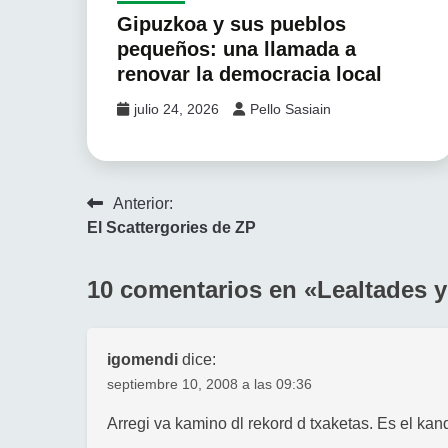
Gipuzkoa y sus pueblos
pequeños: una llamada a
renovar la democracia local
julio 24, 2026
Pello Sasiain
Navegación
Anterior:
El Scattergories de ZP
de
entradas
10 comentarios en «
Lealtades y
igomendi
dice:
septiembre 10, 2008 a las 09:36
Arregi va kamino dl rekord d txaketas. Es el kand