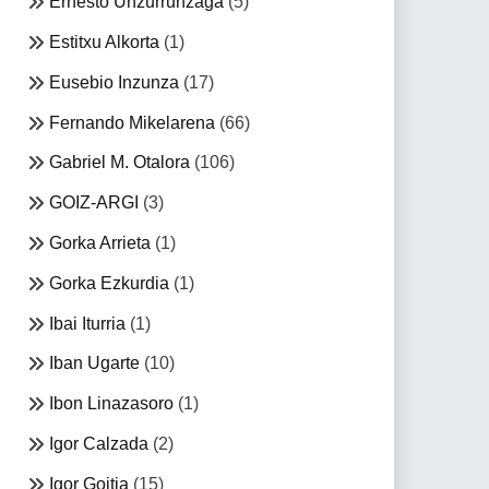
Ernesto Unzurrunzaga
(5)
Estitxu Alkorta
(1)
Eusebio Inzunza
(17)
Fernando Mikelarena
(66)
Gabriel M. Otalora
(106)
GOIZ-ARGI
(3)
Gorka Arrieta
(1)
Gorka Ezkurdia
(1)
Ibai Iturria
(1)
Iban Ugarte
(10)
Ibon Linazasoro
(1)
Igor Calzada
(2)
Igor Goitia
(15)