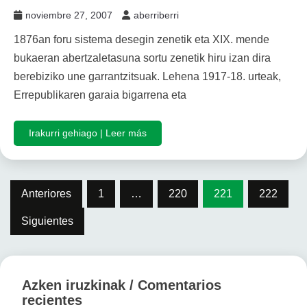
noviembre 27, 2007
aberriberri
1876an foru sistema desegin zenetik eta XIX. mende
bukaeran abertzaletasuna sortu zenetik hiru izan dira
berebiziko une garrantzitsuak. Lehena 1917-18. urteak,
Errepublikaren garaia bigarrena eta
Irakurri gehiago | Leer más
Paginación
Anteriores
1
…
220
221
222
de
Siguientes
entradas
Azken iruzkinak / Comentarios
recientes