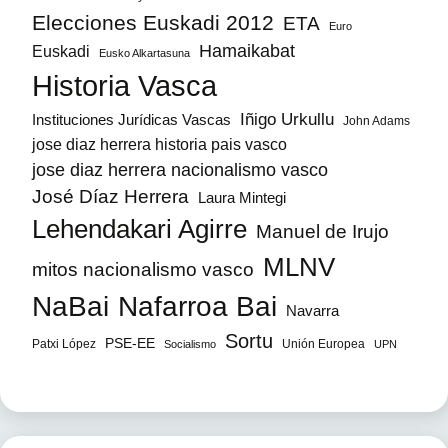
Elecciones Euskadi 2012
ETA
Euro
Hamaikabat
Euskadi
Eusko Alkartasuna
Historia Vasca
Iñigo Urkullu
Instituciones Jurídicas Vascas
John Adams
jose diaz herrera historia pais vasco
jose diaz herrera nacionalismo vasco
José Díaz Herrera
Laura Mintegi
Lehendakari Agirre
Manuel de Irujo
MLNV
mitos nacionalismo vasco
NaBai
Nafarroa Bai
Navarra
Sortu
PSE-EE
Patxi López
Unión Europea
Socialismo
UPN