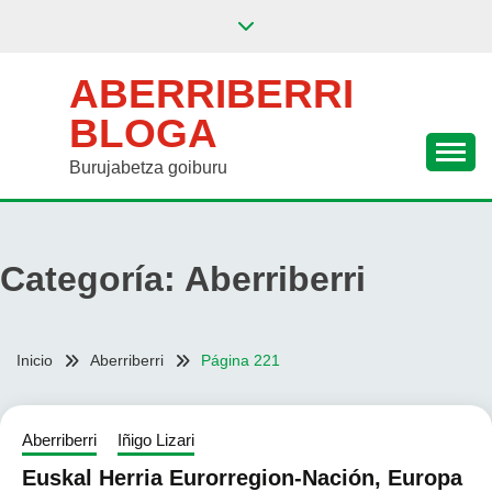
Saltar
al
contenido
ABERRIBERRI
BLOGA
Burujabetza goiburu
Categoría:
Aberriberri
Inicio
Aberriberri
Página 221
Aberriberri
Iñigo Lizari
Euskal Herria Eurorregion-Nación, Europa