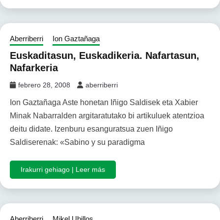
Aberriberri
Ion Gaztañaga
Euskaditasun, Euskadikeria. Nafartasun,
Nafarkeria
febrero 28, 2008
aberriberri
Ion Gaztañaga Aste honetan Iñigo Saldisek eta Xabier
Minak Nabarralden argitaratutako bi artikuluek atentzioa
deitu didate. Izenburu esanguratsua zuen Iñigo
Saldiserenak: «Sabino y su paradigma
Irakurri gehiago | Leer más
Aberriberri
Mikel Ubillos