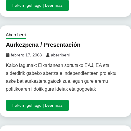
Irakurri gehiago | Leer más
Aberriberri
Aurkezpena / Presentación
febrero 17, 2008
aberriberri
Kaixo lagunak: Elkarlanean sortutako EAJ, EA eta
alderdirik gabeko abertzale independienteen proiektu
aske bat aurkeztera gatozkizue, egun gure eremu
politikoaren ildotik gure ideiak eta gogoetak
Irakurri gehiago | Leer más