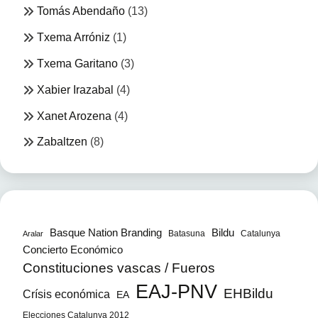
Tomás Abendaño
(13)
Txema Arróniz
(1)
Txema Garitano
(3)
Xabier Irazabal
(4)
Xanet Arozena
(4)
Zabaltzen
(8)
Bildu
Basque Nation Branding
Batasuna
Catalunya
Aralar
Concierto Económico
Constituciones vascas / Fueros
EAJ-PNV
EHBildu
Crísis económica
EA
Elecciones Catalunya 2012