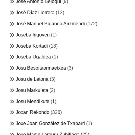
José Antonio Beloqui
(9)
José Díaz Herrera
(12)
José Manuel Bujanda Arizmendi
(172)
Joseba Irigoyen
(1)
Joseba Kortadi
(18)
Joseba Ugaldea
(1)
Josu Besoitaormaetxea
(3)
Josu de Letona
(3)
Josu Markuleta
(2)
Josu Mendikute
(1)
Joxan Rekondo
(326)
Joxe Joan González de Txabarri
(1)
Joxe Martin Larburu Zubillaga
(25)