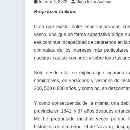
febrero 2, 2022
Borja Irizar Acillona
Borja Irizar Acillona
Creo que existe, entre esas cacareadas co
vasco, una que en forma superlativa dirige n
esa continua incapacidad de centrarnos en la 
diminutas, de los intereses más particulares 
nuestras causas comunes y sobre todo las que
Sólo desde ella, se explica que sigamos in
nominativos, en versiones y visiones de his
200, 500 u 800 años, y como no, en desconfian
Y como consecuencia de la misma, una debil
provincia en 1841, y 37 años después arrancar l
Me he preguntado muchas veces porque lo de 
históricos de otro reino, el de Navarra, desg