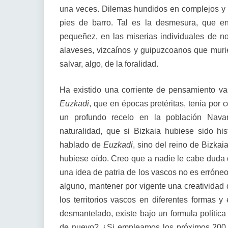
una veces. Dilemas hundidos en complejos y 
pies de barro. Tal es la desmesura, que e
pequeñez, en las miserias individuales de no
alaveses, vizcaínos y guipuzcoanos que muri
salvar, algo, de la foralidad.
Ha existido una corriente de pensamiento va
Euzkadi
, que en épocas pretéritas, tenía por
un profundo recelo en la población Nava
naturalidad, que si Bizkaia hubiese sido h
hablado de
Euzkadi
, sino del reino de Bizkai
hubiese oído. Creo que a nadie le cabe duda d
una idea de patria de los vascos no es erróneo,
alguno, mantener por vigente una creatividad d
los territorios vascos en diferentes formas 
desmantelado, existe bajo un formula polític
de nuevo? ¿Si empleamos los próximos 200 a