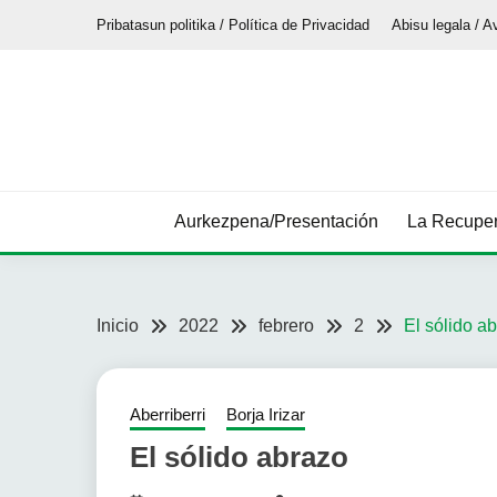
Saltar
Pribatasun politika / Política de Privacidad
Abisu legala / A
al
contenido
Aurkezpena/Presentación
La Recuper
Inicio
2022
febrero
2
El sólido a
Aberriberri
Borja Irizar
El sólido abrazo