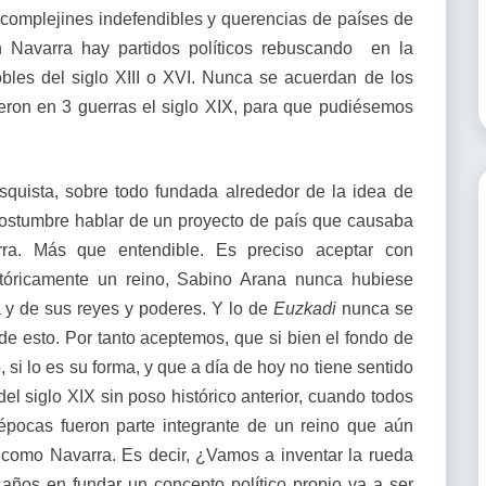
complejines indefendibles y querencias de países de
n Navarra hay partidos políticos rebuscando en la
bles del siglo XIII o XVI. Nunca se acuerdan de los
eron en 3 guerras el siglo XIX, para que pudiésemos
squista, sobre todo fundada alrededor de la idea de
 costumbre hablar de un proyecto de país que causaba
rra. Más que entendible. Es preciso aceptar con
istóricamente un reino, Sabino Arana nunca hubiese
a y de sus reyes y poderes. Y lo de
Euzkadi
nunca se
e esto. Por tanto aceptemos, que si bien el fondo de
 si lo es su forma, y que a día de hoy no tiene sentido
el siglo XIX sin poso histórico anterior, cuando todos
y épocas fueron parte integrante de un reino que aún
a como Navarra. Es decir, ¿Vamos a inventar la rueda
ños en fundar un concepto político propio va a ser