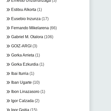
Ernesto Unzurrunzaga
(5)
Estitxu Alkorta
(1)
Eusebio Inzunza
(17)
Fernando Mikelarena
(66)
Gabriel M. Otalora
(106)
GOIZ-ARGI
(3)
Gorka Arrieta
(1)
Gorka Ezkurdia
(1)
Ibai Iturria
(1)
Iban Ugarte
(10)
Ibon Linazasoro
(1)
Igor Calzada
(2)
Igor Goitia
(15)