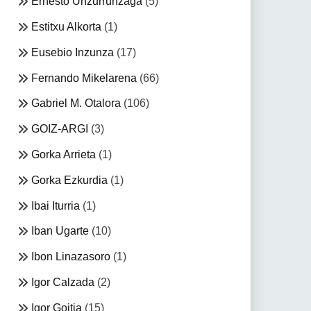
Ernesto Unzurrunzaga
(5)
Estitxu Alkorta
(1)
Eusebio Inzunza
(17)
Fernando Mikelarena
(66)
Gabriel M. Otalora
(106)
GOIZ-ARGI
(3)
Gorka Arrieta
(1)
Gorka Ezkurdia
(1)
Ibai Iturria
(1)
Iban Ugarte
(10)
Ibon Linazasoro
(1)
Igor Calzada
(2)
Igor Goitia
(15)