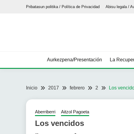
Saltar
Pribatasun politika / Política de Privacidad
Abisu legala / A
al
contenido
Aurkezpena/Presentación
La Recuper
Inicio
2017
febrero
2
Los vencid
Aberriberri
Aitzol Pagoeta
Los vencidos