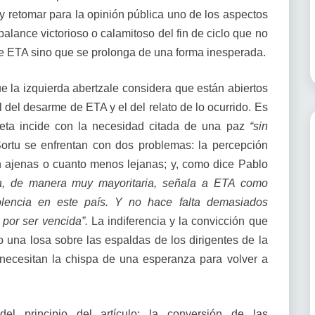
y retomar para la opinión pública uno de los aspectos
 balance victorioso o calamitoso del fin de ciclo que no
 de ETA sino que se prolonga de una forma inesperada.
e la izquierda abertzale considera que están abiertos
l del desarme de ETA y el del relato de lo ocurrido. Es
leta incide con la necesidad citada de una paz
“sin
Sortu se enfrentan con dos problemas: la percepción
n ajenas o cuanto menos lejanas; y, como dice Pablo
a, de manera muy mayoritaria, señala a ETA como
lencia en este país. Y no hace falta demasiados
por ser vencida”.
La indiferencia y la convicción que
na losa sobre las espaldas de los dirigentes de la
necesitan la chispa de una esperanza para volver a
del principio del artículo: la conversión de las