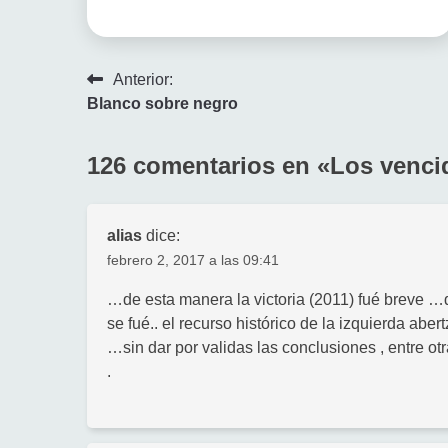
Navegación
Anterior:
Blanco sobre negro
de
entradas
126 comentarios en «
Los venci
alias
dice:
febrero 2, 2017 a las 09:41
…de esta manera la victoria (2011) fué breve …de
se fué.. el recurso histórico de la izquierda abe
…sin dar por validas las conclusiones , entre ot
.