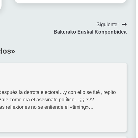
Siguiente:
Bakerako Euskal Konponbidea
dos
»
spués la derrota electoral…y con ello se fué , repito
rtzale como era el asesinato político…¡¡¡¡???
ras reflexiones no se entiende el «timing»…