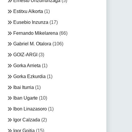
Ernesto Unzurrunzaga
(5)
Estitxu Alkorta
(1)
Eusebio Inzunza
(17)
Fernando Mikelarena
(66)
Gabriel M. Otalora
(106)
GOIZ-ARGI
(3)
Gorka Arrieta
(1)
Gorka Ezkurdia
(1)
Ibai Iturria
(1)
Iban Ugarte
(10)
Ibon Linazasoro
(1)
Igor Calzada
(2)
Igor Goitia
(15)