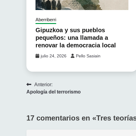
Aberriberri
Gipuzkoa y sus pueblos
pequeños: una llamada a
renovar la democracia local
julio 24, 2026
Pello Sasiain
Navegación
Anterior:
Apología del terrorismo
de
entradas
17 comentarios en «
Tres teoría