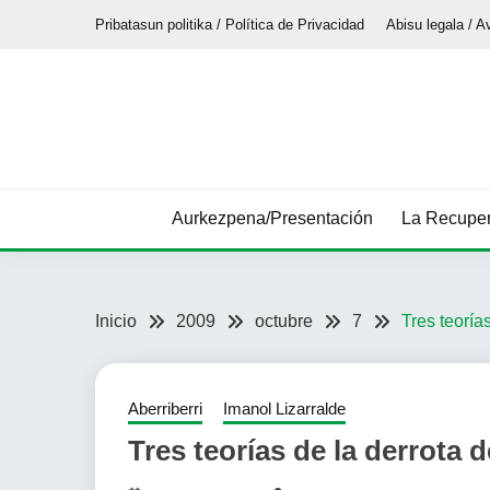
Saltar
Pribatasun politika / Política de Privacidad
Abisu legala / A
al
contenido
Aurkezpena/Presentación
La Recuper
Inicio
2009
octubre
7
Tres teoría
Aberriberri
Imanol Lizarralde
Tres teorías de la derrota d