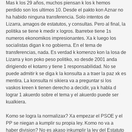
Mas k los 29 años, muchos piensan k los k hemos
perdido son los ultimos 10. Desde el pakto kon Aznar no
ha habido ninguna transferencia. Solo intentos de
Lizarra, amagos de estatutos, y consultas. Pero al final, la
politika se tiene k medir x logros. Ibarretxe tiene 1s
numeros ekonomikos impresionantes. Xa k luego los
socialistas digan k no gobierna. En el tema de
transferencias, nada. Es verdad k komenzo kon la losa de
Lizarra y kon poko peso politiko, xo desde 2001 anda
dirigiendo el kotarro y tiene 1 responsabilidad. No se
puede admitir k se diga k la konsulta a a traer la paz xk es
mentira. La konsulta ni sikiera va a preguntar si los
vaskos kreen k tienen derecho a decidir, ya k habla d
lograr 1 akuerdo sobre el tema y el akuerdo puede ser
kualkiera.
Komo se logra la normalizax? Xa empezar el PSOE y el
PP se niegan a kumplir su propia ley. Komo no va a
haber division? No es akaso inkumplir la ley del Estatuto