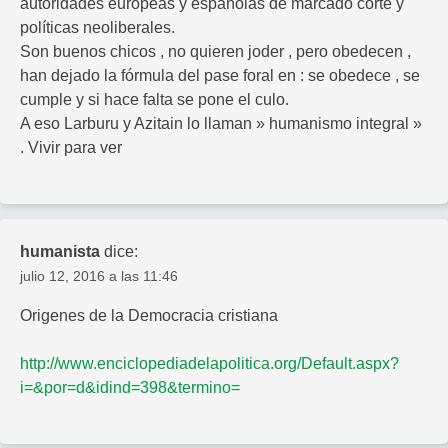
autoridades europeas y españolas de marcado corte y
políticas neoliberales.
Son buenos chicos , no quieren joder , pero obedecen ,
han dejado la fórmula del pase foral en : se obedece , se
cumple y si hace falta se pone el culo.
A eso Larburu y Azitain lo llaman » humanismo integral »
. Vivir para ver
humanista
dice:
julio 12, 2016 a las 11:46
Origenes de la Democracia cristiana
http://www.enciclopediadelapolitica.org/Default.aspx?
i=&por=d&idind=398&termino=