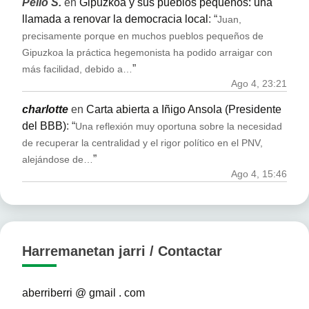
Pello S.
en
Gipuzkoa y sus pueblos pequeños: una
llamada a renovar la democracia local
: “
Juan,
precisamente porque en muchos pueblos pequeños de
Gipuzkoa la práctica hegemonista ha podido arraigar con
”
más facilidad, debido a…
Ago 4, 23:21
charlotte
en
Carta abierta a Iñigo Ansola (Presidente
del BBB)
: “
Una reflexión muy oportuna sobre la necesidad
de recuperar la centralidad y el rigor político en el PNV,
”
alejándose de…
Ago 4, 15:46
Harremanetan jarri / Contactar
aberriberri @ gmail . com