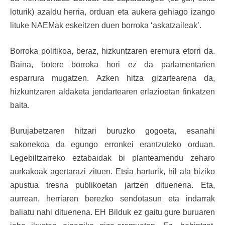
loturik) azaldu herria, orduan eta aukera gehiago izango
lituke NAEMak eskeitzen duen borroka ‘askatzaileak’.
Borroka politikoa, beraz, hizkuntzaren eremura etorri da.
Baina, botere borroka hori ez da parlamentarien
esparrura mugatzen. Azken hitza gizartearena da,
hizkuntzaren aldaketa jendartearen erlazioetan finkatzen
baita.
Burujabetzaren hitzari buruzko gogoeta, esanahi
sakonekoa da egungo erronkei erantzuteko orduan.
Legebiltzarreko eztabaidak bi planteamendu zeharo
aurkakoak agertarazi zituen. Etsia harturik, hil ala biziko
apustua tresna publikoetan jartzen dituenena. Eta,
aurrean, herriaren berezko sendotasun eta indarrak
baliatu nahi dituenena. EH Bilduk ez gaitu gure buruaren