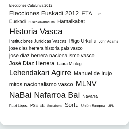
Elecciones Catalunya 2012
Elecciones Euskadi 2012
ETA
Euro
Hamaikabat
Euskadi
Eusko Alkartasuna
Historia Vasca
Iñigo Urkullu
Instituciones Jurídicas Vascas
John Adams
jose diaz herrera historia pais vasco
jose diaz herrera nacionalismo vasco
José Díaz Herrera
Laura Mintegi
Lehendakari Agirre
Manuel de Irujo
MLNV
mitos nacionalismo vasco
NaBai
Nafarroa Bai
Navarra
Sortu
PSE-EE
Patxi López
Unión Europea
Socialismo
UPN