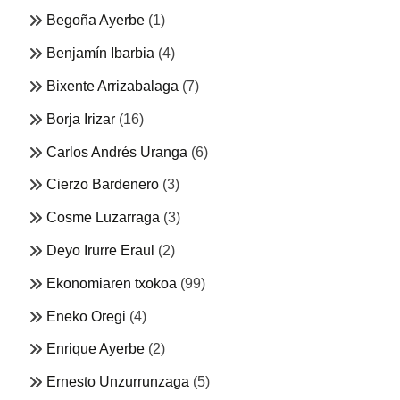
Begoña Ayerbe
(1)
Benjamín Ibarbia
(4)
Bixente Arrizabalaga
(7)
Borja Irizar
(16)
Carlos Andrés Uranga
(6)
Cierzo Bardenero
(3)
Cosme Luzarraga
(3)
Deyo Irurre Eraul
(2)
Ekonomiaren txokoa
(99)
Eneko Oregi
(4)
Enrique Ayerbe
(2)
Ernesto Unzurrunzaga
(5)