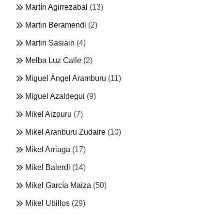
Martín Agirrezabal
(13)
Martin Beramendi
(2)
Martin Sasiain
(4)
Melba Luz Calle
(2)
Miguel Ángel Aramburu
(11)
Miguel Azaldegui
(9)
Mikel Aizpuru
(7)
Mikel Aranburu Zudaire
(10)
Mikel Arriaga
(17)
Mikel Balerdi
(14)
Mikel García Maiza
(50)
Mikel Ubillos
(29)