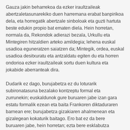
Gauza jakin beharrekoa da ezker iraultzaileak
abertzaletasunarekiko duen harremana erabat banpirikoa
dela, eta horregatik abertzale sinboloak eta guzti hartuta
beste edukin propio bat ematen diela. Hein horretan,
normala da, Rekondok adierazi bezala, Urkullu eta
Mintegiren hitzaldien arteko amildegia; lehena euskal
usadioa eguneratzen saiatzen da; Mintegik, ordea, euskal
usadioa desitxuratu eta antzaldatu egiten du eta horren
ondorioa ezker iraultzaileak sortu duen kultura eta
jokabide aberranteak dira.
Dudarik ez dago, burujabetza ez du loturarik
subironatasuna bezalako kontzeptu formal eta
zurrunekin; euskaldunok gure buruaren jabe izan gara
estatu formalik ezean eta baita Frankoren diktaduraren
barnean ere; burujabetza gizakiaren ahalmenean eta
gizalegean kokaturik baitago. Ero bat ez da bere
buruaren jabe, hein horretan; ezta bere esklabutza