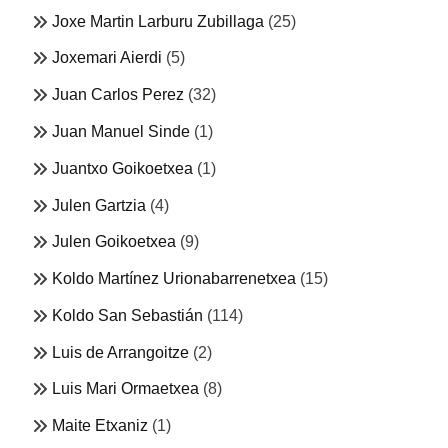
Joxe Martin Larburu Zubillaga
(25)
Joxemari Aierdi
(5)
Juan Carlos Perez
(32)
Juan Manuel Sinde
(1)
Juantxo Goikoetxea
(1)
Julen Gartzia
(4)
Julen Goikoetxea
(9)
Koldo Martínez Urionabarrenetxea
(15)
Koldo San Sebastián
(114)
Luis de Arrangoitze
(2)
Luis Mari Ormaetxea
(8)
Maite Etxaniz
(1)