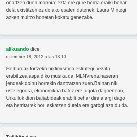
onartzen duen morroia; ezta ere gure herria eraiki behar
dela existitzen ez delako esaten dutenek. Laura Mintegi
azken multzo honetan kokatu genezake.
alikuando
dice:
diciembre 18, 2012 a las 13:10
Helburuak lortzeko biktimismoa estrategi bezala
erabiltzea aspaldiko musika da, MLNVrena,haseran
jendeak doinu horrekin dantzatzen zuen.Bainan nik
uste,egoera, ekonomikoa batez ere,lurjota dagoenean,
Urkulluk dion baliabideak erabili behar dirala argi dago
eta herritarrek hori eskatzen dutela ere garbgi azaldu da.