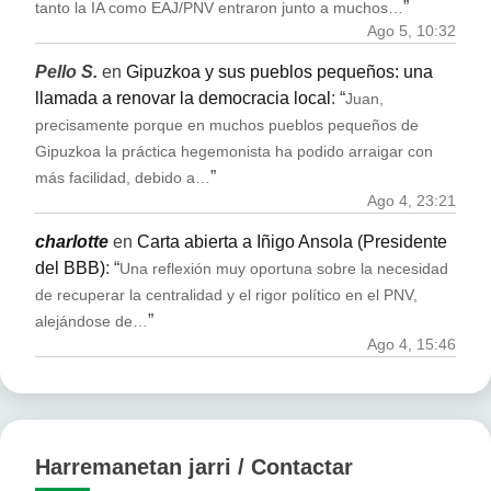
”
tanto la IA como EAJ/PNV entraron junto a muchos…
Ago 5, 10:32
Pello S.
en
Gipuzkoa y sus pueblos pequeños: una
llamada a renovar la democracia local
: “
Juan,
precisamente porque en muchos pueblos pequeños de
Gipuzkoa la práctica hegemonista ha podido arraigar con
”
más facilidad, debido a…
Ago 4, 23:21
charlotte
en
Carta abierta a Iñigo Ansola (Presidente
del BBB)
: “
Una reflexión muy oportuna sobre la necesidad
de recuperar la centralidad y el rigor político en el PNV,
”
alejándose de…
Ago 4, 15:46
Harremanetan jarri / Contactar