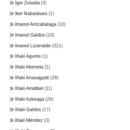
Igor Zulueta
(3)
Iker Nabaskues
(1)
Imanol Arrizabalaga
(10)
Imanol Galdos
(10)
Imanol Lizarralde
(321)
Iñaki Aguirre
(1)
Iñaki Akerreta
(1)
Iñaki Anasagasti
(28)
Iñaki Arratibel
(11)
Iñaki Azkoaga
(26)
Iñaki Galdos
(17)
Iñaki Méndez
(3)