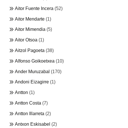
Aitor Fuente Incera
(52)
Aitor Mendarte
(1)
Aitor Mimendia
(5)
Aitor Otsoa
(1)
Aitzol Pagoeta
(38)
Alfonso Goikoetxea
(10)
Ander Muruzabal
(170)
Andoni Eizagirre
(1)
Antton
(1)
Antton Costa
(7)
Antton Illarreta
(2)
Antxon Eskisabel
(2)