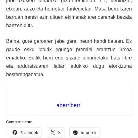
jabe ikusten oinarriko giza-eremuetan. Ez, behintzat,
etxean, auzo eta herrietan, lantegietan. Masa borrokaren
barruan irentsi ezin dituen ekimenak arerioarenak bezala
hartzen ditu.
Baina, gure geroaren jabe gara, neurri handi batean. Ez
gaude esku loturik egungo premiei erantzun irmoa
emateko. Soilik herri edo gizarte oinarrietako hats libre
eta arduratsuaren faltan edukiko dugu etorkizuna
besterenganatua.
aberriberri
Comparte esto:
Facebook
X
Imprimir