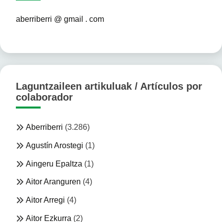
aberriberri @ gmail . com
Laguntzaileen artikuluak / Artículos por
colaborador
Aberriberri
(3.286)
Agustín Arostegi
(1)
Aingeru Epaltza
(1)
Aitor Aranguren
(4)
Aitor Arregi
(4)
Aitor Ezkurra
(2)