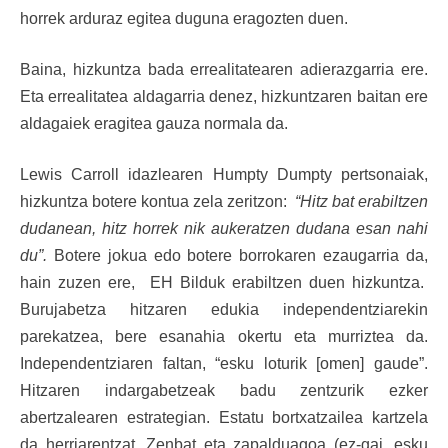
horrek arduraz egitea duguna eragozten duen.
Baina, hizkuntza bada errealitatearen adierazgarria ere.
Eta errealitatea aldagarria denez, hizkuntzaren baitan ere
aldagaiek eragitea gauza normala da.
Lewis Carroll idazlearen Humpty Dumpty pertsonaiak,
hizkuntza botere kontua zela zeritzon:
“Hitz bat erabiltzen
dudanean, hitz horrek nik aukeratzen dudana esan nahi
du”.
Botere jokua edo botere borrokaren ezaugarria da,
hain zuzen ere, EH Bilduk erabiltzen duen hizkuntza.
Burujabetza hitzaren edukia independentziarekin
parekatzea, bere esanahia okertu eta murriztea da.
Independentziaren faltan, “esku loturik [omen] gaude”.
Hitzaren indargabetzeak badu zentzurik ezker
abertzalearen estrategian. Estatu bortxatzailea kartzela
da herriarentzat. Zenbat eta zapalduagoa (ez-gai, esku