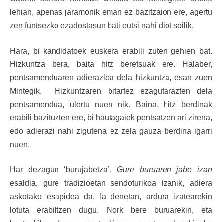
lehian, apenas jaramonik eman ez bazitzaion ere, agertu
zen funtsezko ezadostasun bati eutsi nahi diot soilik.
Hara, bi kandidatoek euskera erabili zuten gehien bat.
Hizkuntza bera, baita hitz beretsuak ere. Halaber,
pentsamenduaren adierazlea dela hizkuntza, esan zuen
Mintegik. Hizkuntzaren bitartez ezagutarazten dela
pentsamendua, ulertu nuen nik. Baina, hitz berdinak
erabili bazituzten ere, bi hautagaiek pentsatzen ari zirena,
edo adierazi nahi zigutena ez zela gauza berdina igarri
nuen.
Har dezagun ‘burujabetza’.
Gure buruaren jabe izan
esaldia, gure tradizioetan sendoturikoa izanik, adiera
askotako esapidea da. Ia denetan, ardura izatearekin
lotuta erabiltzen dugu. Nork bere buruarekin, eta