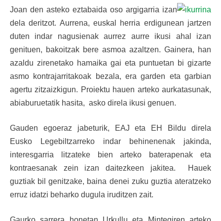
Joan den asteko eztabaida oso argigarria izan
dela deritzot. Aurrena, euskal herria erdigunean jartzen
duten indar nagusienak aurrez aurre ikusi ahal izan
genituen, bakoitzak bere asmoa azaltzen. Gainera, han
azaldu zirenetako hamaika gai eta puntuetan bi gizarte
asmo kontrajarritakoak bezala, era garden eta garbian
agertu zitzaizkigun. Proiektu hauen arteko aurkatasunak,
abiaburuetatik hasita, asko direla ikusi genuen.
Gauden egoeraz jabeturik, EAJ eta EH Bildu direla
Eusko Legebiltzarreko indar behinenenak jakinda,
interesgarria litzateke bien arteko baterapenak eta
kontraesanak zein izan daitezkeen jakitea. Hauek
guztiak bil genitzake, baina denei zuku guztia ateratzeko
erruz idatzi beharko dugula iruditzen zait.
Gaurko sarrera honetan Urkullu eta Mintegiren arteko