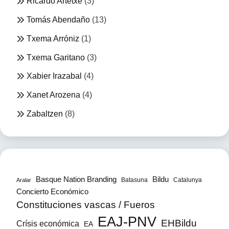
Ricardo Artetxe
(3)
Tomás Abendaño
(13)
Txema Arróniz
(1)
Txema Garitano
(3)
Xabier Irazabal
(4)
Xanet Arozena
(4)
Zabaltzen
(8)
Bildu
Basque Nation Branding
Batasuna
Catalunya
Aralar
Concierto Económico
Constituciones vascas / Fueros
EAJ-PNV
EHBildu
Crísis económica
EA