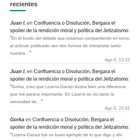
recientes
Juan I.
en
Confluencia o Disolución, Bergara el
spoiler de la rendición moral y política del Jeltzalismo
:
“
En el fondo del debate que estamos compartiendo en torno
al artículo publicado veo dos formas de interpretar tanto
”
nuestra…
Ago 6, 13:15
Juan I.
en
Confluencia o Disolución, Bergara el
spoiler de la rendición moral y política del Jeltzalismo
:
“
Gorka, creo que Lizarra-Garazi ilustra bien una diferencia
que me parece importante. En Lizarra se vio tanto la
”
necesidad de…
Ago 5, 22:52
Gorka
en
Confluencia o Disolución, Bergara el
spoiler de la rendición moral y política del Jeltzalismo
:
“
Lizarra-Garazi fué un buen ejemplo de lo que digo y ahí