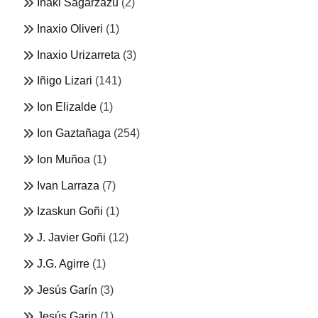
Iñaki Sagarzazu
(2)
Inaxio Oliveri
(1)
Inaxio Urizarreta
(3)
Iñigo Lizari
(141)
Ion Elizalde
(1)
Ion Gaztañaga
(254)
Ion Muñoa
(1)
Ivan Larraza
(7)
Izaskun Goñi
(1)
J. Javier Goñi
(12)
J.G. Agirre
(1)
Jesús Garín
(3)
Jesús Garin
(1)