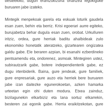
besteekiko, dugun erantzukizuna onartzea legokiguke
buruaren jabe izateko.
Mintegik menpekoak garela eta eskuak loturik gaudela
esan zuen, behin eta berriz. Krisi egoerari aurre egiteko,
burujabetza behar dugula esan zuen, orobat. Urkulluren
iritziz, ordea, gure herriak baditu ahalbideak zulo
ekonomiko honetatik ateratzeko, gizartearen ongizatea
galdu gabe. Ele beraren azpian, bi esanahi ezberdineko
pentsamendu eta, ondorenez, asmoak. Mintegiren ustez,
subirautzarik gabe, botere independienterik gabe, ez
dugu irtenbiderik. Baina, gure jendeak, gure familiek,
gure enpresariak, gure auzo eta herriek bere buruaren
jabe izan daitezke egunerokoetan, azken hamarka
urteetan egin ohi duten modura. Etxea zainduz,
bizilagunekin elkarbiziz eta lana sortuz elkarrekin,
besteren zai egonik gabe. Herria eraikitzekotan, gure