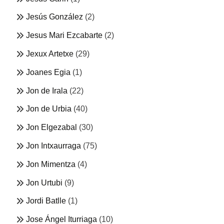
Jesús González
(2)
Jesus Mari Ezcabarte
(2)
Jexux Artetxe
(29)
Joanes Egia
(1)
Jon de Irala
(22)
Jon de Urbia
(40)
Jon Elgezabal
(30)
Jon Intxaurraga
(75)
Jon Mimentza
(4)
Jon Urtubi
(9)
Jordi Batlle
(1)
Jose Ángel Iturriaga
(10)