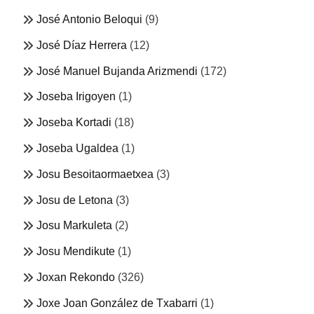
José Antonio Beloqui
(9)
José Díaz Herrera
(12)
José Manuel Bujanda Arizmendi
(172)
Joseba Irigoyen
(1)
Joseba Kortadi
(18)
Joseba Ugaldea
(1)
Josu Besoitaormaetxea
(3)
Josu de Letona
(3)
Josu Markuleta
(2)
Josu Mendikute
(1)
Joxan Rekondo
(326)
Joxe Joan González de Txabarri
(1)