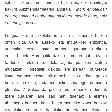
kabuz, mikroesparru horietatik hasita eraikitzen baitugu.
Irakurri Arizmendiarrietaren aholkua: «
Iñork emotekoari
edo egindakoari begira dagona iñoren mende dago, naiz
erri edo gizon soil
«.
Lenguaiak urte askotako idea eta sinismenak biltzen
omen ditu. Gure aurreko eta ingurukoei entzunda,
urteetako prozesu baten arabera, gureganatu ditugu
eduki horiek. Horregatik dakigu buruaren jabe izatea
(ardurak hartzea) ez dela aginte publikoa izatera
mugatzen. Horregatik dakigu, era berean, buru-jabe
izatea eta menpekotasunik gabe bizitzea ez direla gauza
bera. Nola ekidin, bada, menpekotasuna egungo mundo
globalean? Gakoa da jakitea ardura hartzen duenak
(bere buruaren jabe izan nahi duenak) ia ekimen
ahalmenik baduen, beste baten menpeko izatea bortxaz
ezarritakoa edo ontzat hartutakoa den eta menpekotasun