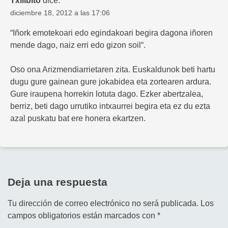
Txilibito
dice:
diciembre 18, 2012 a las 17:06
“Iñork emotekoari edo egindakoari begira dagona iñoren
mende dago, naiz erri edo gizon soil“.
Oso ona Arizmendiarrietaren zita. Euskaldunok beti hartu
dugu gure gainean gure jokabidea eta zortearen ardura.
Gure iraupena horrekin lotuta dago. Ezker abertzalea,
berriz, beti dago urrutiko intxaurrei begira eta ez du ezta
azal puskatu bat ere honera ekartzen.
Deja una respuesta
Tu dirección de correo electrónico no será publicada.
Los
campos obligatorios están marcados con
*