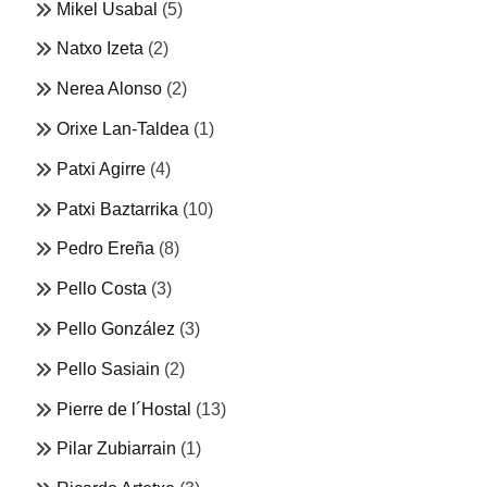
Mikel Usabal
(5)
Natxo Izeta
(2)
Nerea Alonso
(2)
Orixe Lan-Taldea
(1)
Patxi Agirre
(4)
Patxi Baztarrika
(10)
Pedro Ereña
(8)
Pello Costa
(3)
Pello González
(3)
Pello Sasiain
(2)
Pierre de l´Hostal
(13)
Pilar Zubiarrain
(1)