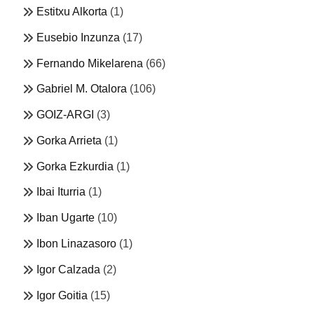
Estitxu Alkorta
(1)
Eusebio Inzunza
(17)
Fernando Mikelarena
(66)
Gabriel M. Otalora
(106)
GOIZ-ARGI
(3)
Gorka Arrieta
(1)
Gorka Ezkurdia
(1)
Ibai Iturria
(1)
Iban Ugarte
(10)
Ibon Linazasoro
(1)
Igor Calzada
(2)
Igor Goitia
(15)