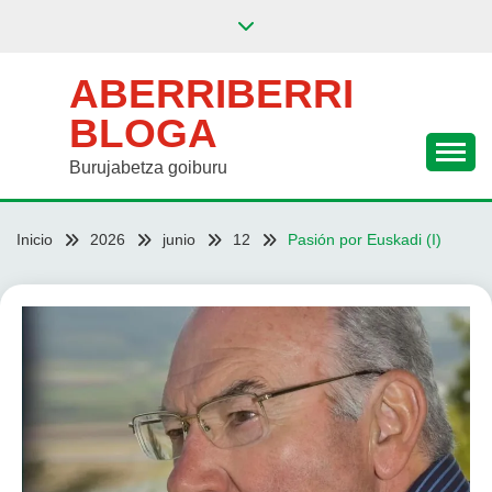
Saltar
al
contenido
ABERRIBERRI
BLOGA
Burujabetza goiburu
Inicio
2026
junio
12
Pasión por Euskadi (I)