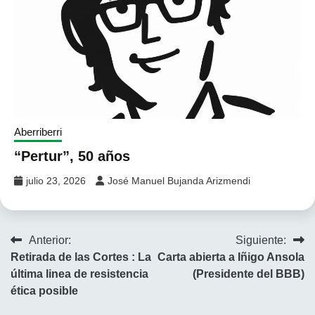
Aberriberri
“Pertur”, 50 años
julio 23, 2026
José Manuel Bujanda Arizmendi
Navegación
Anterior:
Siguiente:
Retirada de las Cortes : La
Carta abierta a Iñigo Ansola
de
última linea de resistencia
(Presidente del BBB)
entradas
ética posible