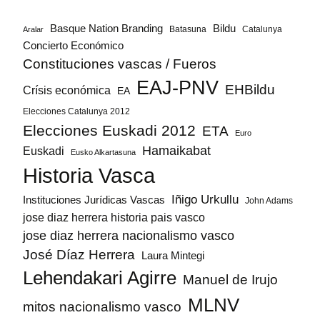
Bildu
Basque Nation Branding
Batasuna
Catalunya
Aralar
Concierto Económico
Constituciones vascas / Fueros
EAJ-PNV
EHBildu
Crísis económica
EA
Elecciones Catalunya 2012
Elecciones Euskadi 2012
ETA
Euro
Hamaikabat
Euskadi
Eusko Alkartasuna
Historia Vasca
Iñigo Urkullu
Instituciones Jurídicas Vascas
John Adams
jose diaz herrera historia pais vasco
jose diaz herrera nacionalismo vasco
José Díaz Herrera
Laura Mintegi
Lehendakari Agirre
Manuel de Irujo
MLNV
mitos nacionalismo vasco