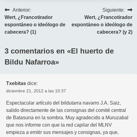
Navegación
Anterior:
Siguiente:
Wert, ¿Francotirador
Wert, ¿Francotirador
de
espontáneo o ideólogo de
espontáneo o ideólogo de
entradas
cabecera? (1)
cabecera? (y 2)
3 comentarios en «
El huerto de
Bildu Nafarroa
»
Txebitas
dice:
diciembre 21, 2012 a las 10:37
Espectacular artículo del bildutarra navarro J.A. Saiz,
salido directamente de las consignas del comité central
de Batasuna en la sombra. Muy agradecido a Muruzabal
que nos informe con que la red capilar del MLNV
empieza a emitir sus mensajes y consignas, ya que,