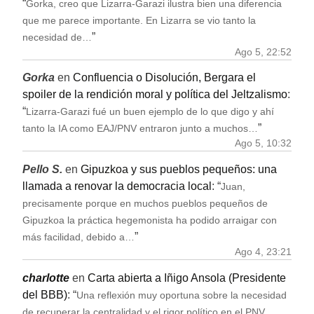
“
Gorka, creo que Lizarra-Garazi ilustra bien una diferencia
que me parece importante. En Lizarra se vio tanto la
”
necesidad de…
Ago 5, 22:52
Gorka
en
Confluencia o Disolución, Bergara el
spoiler de la rendición moral y política del Jeltzalismo
:
“
Lizarra-Garazi fué un buen ejemplo de lo que digo y ahí
”
tanto la IA como EAJ/PNV entraron junto a muchos…
Ago 5, 10:32
Pello S.
en
Gipuzkoa y sus pueblos pequeños: una
llamada a renovar la democracia local
: “
Juan,
precisamente porque en muchos pueblos pequeños de
Gipuzkoa la práctica hegemonista ha podido arraigar con
”
más facilidad, debido a…
Ago 4, 23:21
charlotte
en
Carta abierta a Iñigo Ansola (Presidente
del BBB)
: “
Una reflexión muy oportuna sobre la necesidad
de recuperar la centralidad y el rigor político en el PNV,