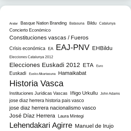
Bildu
Basque Nation Branding
Batasuna
Catalunya
Aralar
Concierto Económico
Constituciones vascas / Fueros
EAJ-PNV
EHBildu
Crísis económica
EA
Elecciones Catalunya 2012
Elecciones Euskadi 2012
ETA
Euro
Hamaikabat
Euskadi
Eusko Alkartasuna
Historia Vasca
Iñigo Urkullu
Instituciones Jurídicas Vascas
John Adams
jose diaz herrera historia pais vasco
jose diaz herrera nacionalismo vasco
José Díaz Herrera
Laura Mintegi
Lehendakari Agirre
Manuel de Irujo