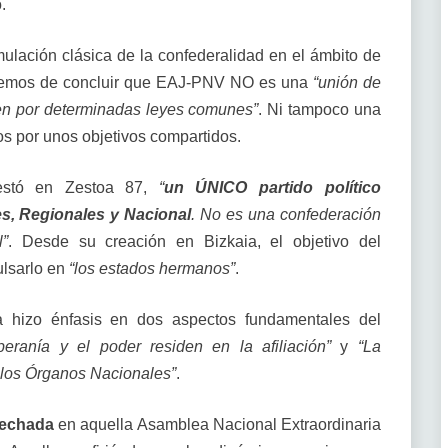
.
ulación clásica de la confederalidad en el ámbito de
s, hemos de concluir que EAJ-PNV NO es una
“unión de
gen por determinadas leyes comunes”
. Ni tampoco una
os por unos objetivos compartidos.
festó en Zestoa 87,
“
un ÚNICO partido político
s, Regionales y Nacional
. No es una confederación
l”
. Desde su creación en Bizkaia, el objetivo del
ulsarlo en
“los estados hermanos”
.
 hizo énfasis en dos aspectos fundamentales del
eranía y el poder residen en la afiliación”
y
“La
 los Órganos Nacionales”
.
sechada
en aquella Asamblea Nacional Extraordinaria