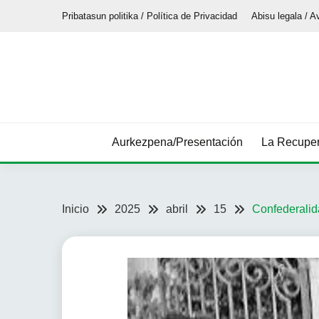
Saltar
Pribatasun politika / Política de Privacidad
Abisu legala / A
al
contenido
Aurkezpena/Presentación
La Recuper
Inicio
2025
abril
15
Confederali