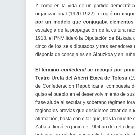
Y como en la vida de un partido democrático
organizacional (1920-1922) recogió
un esque
por un modelo que conjugaba elementos f
estrategia de la propagación de la cultura nac
1918, el PNV lideró la Diputación de Bizkaia c
cinco de los seis diputados y tres senadores 
disponía de concejales en Gipuzkoa y en Iruñe
El término
confederal
se recogió por prim
Teatro Ureta del Aberri Etxea de Tolosa
(1
de Confederación Republicana, compuesta de
quiso el pueblo en el desenvolvimiento de sus l
frase alude al secular y soberano régimen fora
regionales previas que decidieron crear de nue
afirmación, basta con citar que, tras la muerte
Zabala, firmó en junio de 1904 un decreto dis
hubiese un núcleo nacionalista de más de di