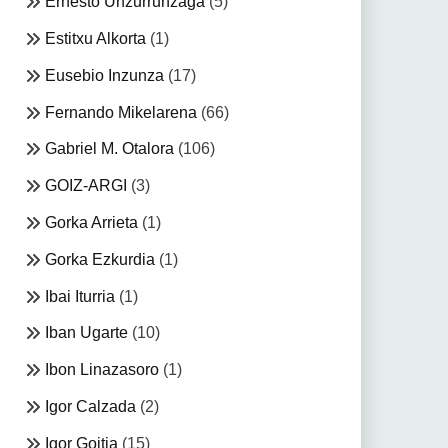
Ernesto Unzurrunzaga
(5)
Estitxu Alkorta
(1)
Eusebio Inzunza
(17)
Fernando Mikelarena
(66)
Gabriel M. Otalora
(106)
GOIZ-ARGI
(3)
Gorka Arrieta
(1)
Gorka Ezkurdia
(1)
Ibai Iturria
(1)
Iban Ugarte
(10)
Ibon Linazasoro
(1)
Igor Calzada
(2)
Igor Goitia
(15)