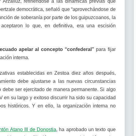
 Arzalluz, refiriéndose a las dinámicas previas que
abertzale democrática, señaló que “aprovechándose de
asunción de soberanía por parte de los guipuzcoanos, la
aceptaron lo que, en definitiva, era una escisión
ecuado apelar al concepto “confederal”
para fijar
ación interna.
izativas establecidas en Zestoa diez años después,
miento debe ajustarse a las nuevas circunstancias
io debe ser ejercitado de manera permanente. Si algo
 en su largo y exitoso discurrir ha sido su capacidad
os históricos. Y en ello, la organización interna no
ntón Atano III de Donostia
, ha aprobado un texto que