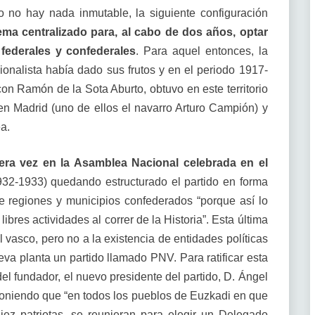
 no hay nada inmutable, la siguiente configuración
ma centralizado para, al cabo de dos años, optar
ederales y confederales
. Para aquel entonces, la
ionalista había dado sus frutos y en el periodo 1917-
on Ramón de la Sota Aburto, obtuvo en este territorio
en Madrid (uno de ellos el navarro Arturo Campión) y
a.
era vez en la Asamblea Nacional celebrada en el
932-1933) quedando estructurado el partido en forma
 regiones y municipios confederados “porque así lo
ibres actividades al correr de la Historia”. Esta última
l vasco, pero no a la existencia de entidades políticas
va planta un partido llamado PNV. Para ratificar esta
 del fundador, el nuevo presidente del partido, D. Ángel
poniendo que “en todos los pueblos de Euzkadi en que
ez patriotas, se reunieran para elegir un Delegado