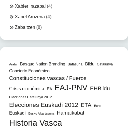
Xabier Irazabal
(4)
Xanet Arozena
(4)
Zabaltzen
(8)
Bildu
Basque Nation Branding
Batasuna
Catalunya
Aralar
Concierto Económico
Constituciones vascas / Fueros
EAJ-PNV
EHBildu
Crísis económica
EA
Elecciones Catalunya 2012
Elecciones Euskadi 2012
ETA
Euro
Hamaikabat
Euskadi
Eusko Alkartasuna
Historia Vasca