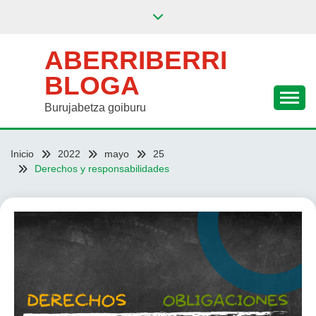
Saltar
al
contenido
ABERRIBERRI
BLOGA
Burujabetza goiburu
Inicio
2022
mayo
25
Derechos y responsabilidades