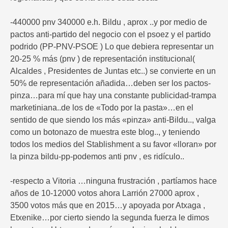
-440000 pnv 340000 e.h. Bildu , aprox ..y por medio de
pactos anti-partido del negocio con el psoez y el partido
podrido (PP-PNV-PSOE ) Lo que debiera representar un
20-25 % más (pnv ) de representación institucional(
Alcaldes , Presidentes de Juntas etc..) se convierte en un
50% de representación añadida…deben ser los pactos-
pinza…para mí que hay una constante publicidad-trampa
marketiniana..de los de «Todo por la pasta»…en el
sentido de que siendo los más «pinza» anti-Bildu.., valga
como un botonazo de muestra este blog.., y teniendo
todos los medios del Stablishment a su favor «lloran» por
la pinza bildu-pp-podemos anti pnv , es ridículo..
-respecto a Vitoria …ninguna frustración , partíamos hace
años de 10-12000 votos ahora Larrión 27000 aprox ,
3500 votos más que en 2015…y apoyada por Atxaga ,
Etxenike…por cierto siendo la segunda fuerza le dimos