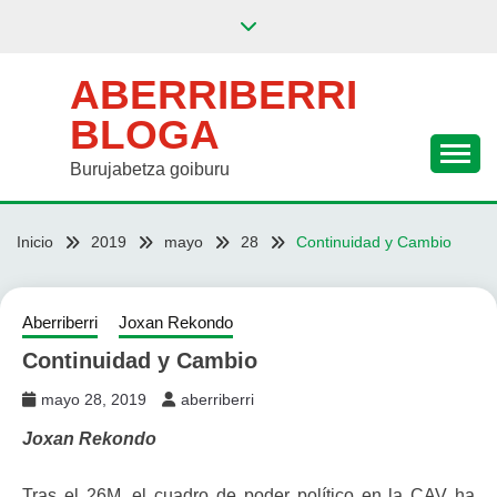
Saltar
al
contenido
ABERRIBERRI
BLOGA
Burujabetza goiburu
Inicio
2019
mayo
28
Continuidad y Cambio
Aberriberri
Joxan Rekondo
Continuidad y Cambio
mayo 28, 2019
aberriberri
Joxan Rekondo
Tras el 26M, el cuadro de poder político en la CAV ha