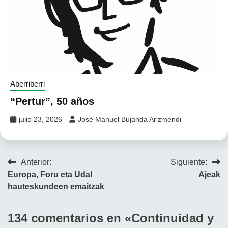
Aberriberri
“Pertur”, 50 años
julio 23, 2026
José Manuel Bujanda Arizmendi
Navegación
Anterior:
Siguiente:
Europa, Foru eta Udal
Ajeak
de
hauteskundeen emaitzak
entradas
134 comentarios en «
Continuidad y