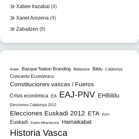
Xabier Irazabal
(4)
Xanet Arozena
(4)
Zabaltzen
(8)
Bildu
Basque Nation Branding
Batasuna
Catalunya
Aralar
Concierto Económico
Constituciones vascas / Fueros
EAJ-PNV
EHBildu
Crísis económica
EA
Elecciones Catalunya 2012
Elecciones Euskadi 2012
ETA
Euro
Hamaikabat
Euskadi
Eusko Alkartasuna
Historia Vasca