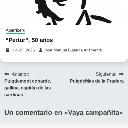
Aberriberri
“Pertur”, 50 años
julio 23, 2026
José Manuel Bujanda Arizmendi
Navegación
Anterior:
Siguiente:
Puigdemont cobarde,
PuigdeMás de la Pradera
de
gallina, capitán de las
entradas
sardinas
Un comentario en «
Vaya campañita
»