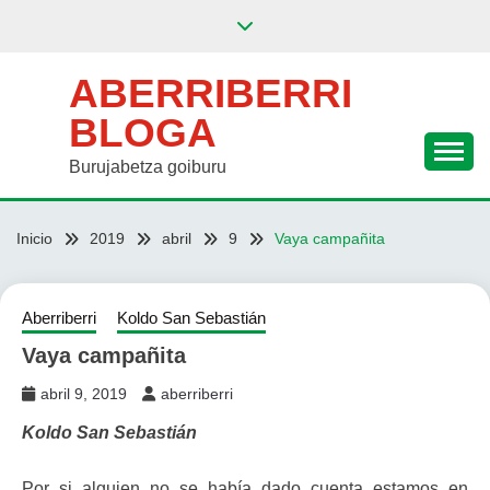
Saltar
al
contenido
ABERRIBERRI
BLOGA
Burujabetza goiburu
Inicio
2019
abril
9
Vaya campañita
Aberriberri
Koldo San Sebastián
Vaya campañita
abril 9, 2019
aberriberri
Koldo San Sebastián
Por si alguien no se había dado cuenta estamos en