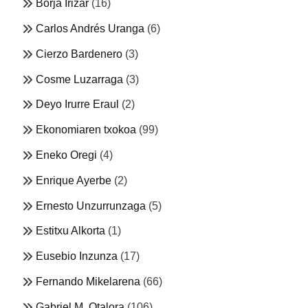
Borja Irizar
(16)
Carlos Andrés Uranga
(6)
Cierzo Bardenero
(3)
Cosme Luzarraga
(3)
Deyo Irurre Eraul
(2)
Ekonomiaren txokoa
(99)
Eneko Oregi
(4)
Enrique Ayerbe
(2)
Ernesto Unzurrunzaga
(5)
Estitxu Alkorta
(1)
Eusebio Inzunza
(17)
Fernando Mikelarena
(66)
Gabriel M. Otalora
(106)