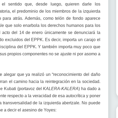
es el sentido que, desde luego, quieren darle los
toria, el predominio de los miembros de la izquierda
o para atrás. Además, como telón de fondo aparece
zale que solo enarbola los derechos humanos para los
l acto del 14 de enero únicamente se denunciará la
o excluidos del EPPK. Es decir, importa un carajo el
 disciplina del EPPK. Y también importa muy poco que
 a sus propios componentes no se ajuste ni por asomo a
e alegar que ya realizó un “reconocimiento del daño
ran el camino hacia la reintegración en la sociedad.
que Kubati (portavoz del
KALERA-KALERA
) ha dado a
te respecto a la veracidad de esa autocrítica y poner
a transversalidad de la izquierda abertzale. No puede
ne a decir el asesino de Yoyes: