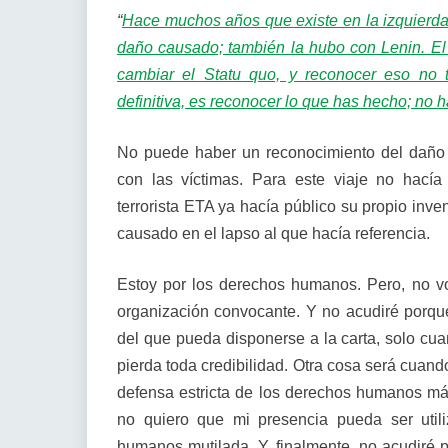
“
Hace muchos años que existe en la izquierda 
daño causado; también la hubo con Lenin. El 
cambiar el Statu quo, y reconocer eso no t
definitiva, es reconocer lo que has hecho; no
No puede haber un reconocimiento del daño 
con las víctimas. Para este viaje no hacía f
terrorista ETA ya hacía público su propio inve
causado en el lapso al que hacía referencia.
Estoy por los derechos humanos. Pero, no voy
organización convocante. Y no acudiré porq
del que pueda disponerse a la carta, solo c
pierda toda credibilidad. Otra cosa será cuan
defensa estricta de los derechos humanos más
no quiero que mi presencia pueda ser util
humanos mutilada. Y, finalmente, no acudiré 