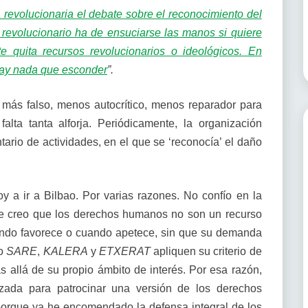
revolucionaria el debate sobre el reconocimiento del
revolucionario ha de ensuciarse las manos si quiere
e quita recursos revolucionarios o ideológicos. En
 hay nada que esconder
”.
más falso, menos autocrítico, menos reparador para
alta tanta alforja. Periódicamente, la organización
ntario de actividades, en el que se ‘reconocía’ el daño
 a ir a Bilbao. Por varias razones. No confío en la
ue creo que los derechos humanos no son un recurso
uando favorece o cuando apetece, sin que su demanda
do
SARE
,
KALERA
y
ETXERAT
apliquen su criterio de
 allá de su propio ámbito de interés. Por esa razón,
izada para patrocinar una versión de los derechos
porque ya he encomendado la defensa integral de los