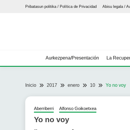
Saltar
Pribatasun politika / Política de Privacidad
Abisu legala / A
al
contenido
Aurkezpena/Presentación
La Recuper
Inicio
2017
enero
10
Yo no voy
Aberriberri
Alfonso Goikoetxea
Yo no voy