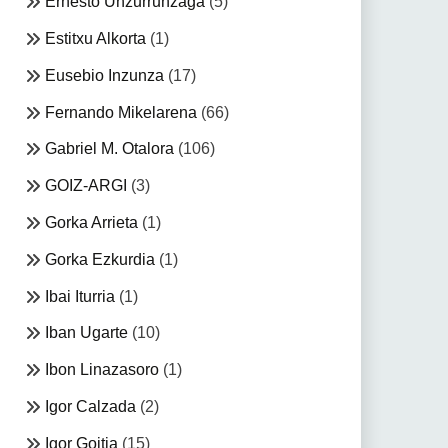
Ernesto Unzurrunzaga
(5)
Estitxu Alkorta
(1)
Eusebio Inzunza
(17)
Fernando Mikelarena
(66)
Gabriel M. Otalora
(106)
GOIZ-ARGI
(3)
Gorka Arrieta
(1)
Gorka Ezkurdia
(1)
Ibai Iturria
(1)
Iban Ugarte
(10)
Ibon Linazasoro
(1)
Igor Calzada
(2)
Igor Goitia
(15)