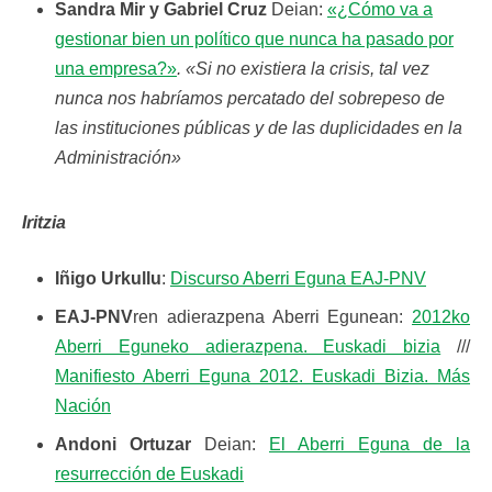
Sandra Mir y Gabriel Cruz
Deian:
«¿Cómo va a
gestionar bien un político que nunca ha pasado por
una empresa?»
. «Si no existiera la crisis, tal vez
nunca nos habríamos percatado del sobrepeso de
las instituciones públicas y de las duplicidades en la
Administración»
Iritzia
Iñigo Urkullu
:
Discurso Aberri Eguna EAJ-PNV
EAJ-PNV
ren adierazpena Aberri Egunean:
2012ko
Aberri Eguneko adierazpena. Euskadi bizia
///
Manifiesto Aberri Eguna 2012. Euskadi Bizia. Más
Nación
Andoni Ortuzar
Deian:
El Aberri Eguna de la
resurrección de Euskadi