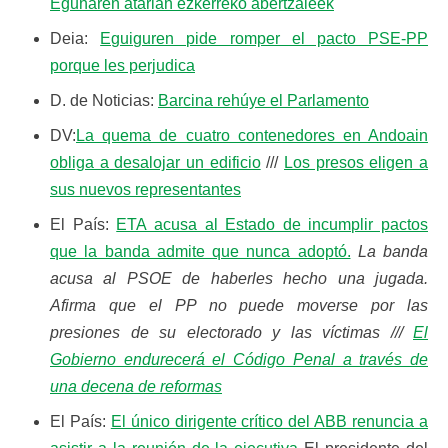
Egunaren atarian ezkerreko abertzaleek
Deia:
Eguiguren pide romper el pacto PSE-PP
porque les perjudica
D. de Noticias:
Barcina rehúye el Parlamento
DV:
La quema de cuatro contenedores en Andoain
obliga a desalojar un edificio
///
Los presos eligen a
sus nuevos representantes
El País:
ETA acusa al Estado de incumplir pactos
que la banda admite que nunca adoptó.
La banda
acusa al PSOE de haberles hecho una jugada.
Afirma que el PP no puede moverse por las
presiones de su electorado y las víctimas ///
El
Gobierno endurecerá el Código Penal a través de
una decena de reformas
El País:
El único dirigente crítico del ABB renuncia a