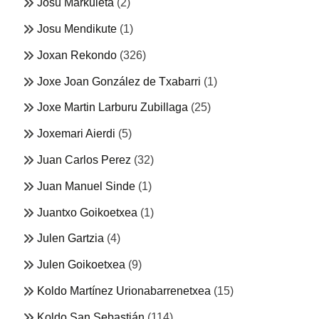
Josu Markuleta
(2)
Josu Mendikute
(1)
Joxan Rekondo
(326)
Joxe Joan González de Txabarri
(1)
Joxe Martin Larburu Zubillaga
(25)
Joxemari Aierdi
(5)
Juan Carlos Perez
(32)
Juan Manuel Sinde
(1)
Juantxo Goikoetxea
(1)
Julen Gartzia
(4)
Julen Goikoetxea
(9)
Koldo Martínez Urionabarrenetxea
(15)
Koldo San Sebastián
(114)