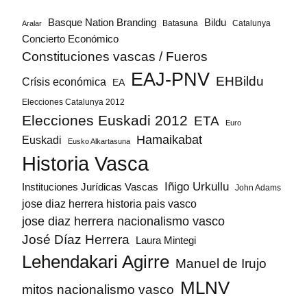
Bildu
Basque Nation Branding
Batasuna
Catalunya
Aralar
Concierto Económico
Constituciones vascas / Fueros
EAJ-PNV
EHBildu
Crísis económica
EA
Elecciones Catalunya 2012
Elecciones Euskadi 2012
ETA
Euro
Hamaikabat
Euskadi
Eusko Alkartasuna
Historia Vasca
Iñigo Urkullu
Instituciones Jurídicas Vascas
John Adams
jose diaz herrera historia pais vasco
jose diaz herrera nacionalismo vasco
José Díaz Herrera
Laura Mintegi
Lehendakari Agirre
Manuel de Irujo
MLNV
mitos nacionalismo vasco