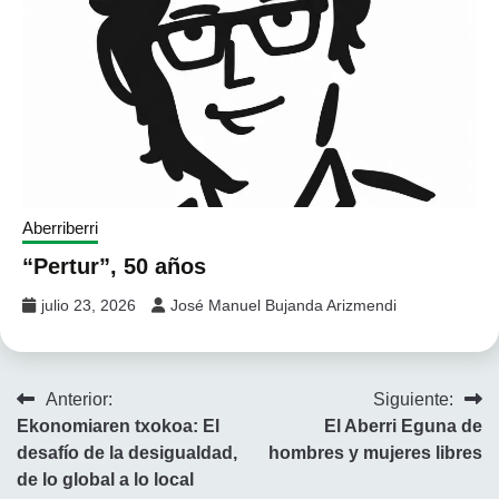
Aberriberri
“Pertur”, 50 años
julio 23, 2026
José Manuel Bujanda Arizmendi
Navegación
Anterior:
Siguiente:
Ekonomiaren txokoa: El
El Aberri Eguna de
de
desafío de la desigualdad,
hombres y mujeres libres
entradas
de lo global a lo local