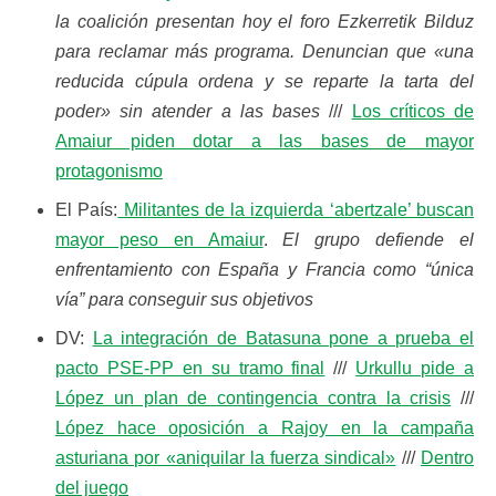
la coalición presentan hoy el foro Ezkerretik Bilduz
para reclamar más programa. Denuncian que «una
reducida cúpula ordena y se reparte la tarta del
poder» sin atender a las bases
///
Los críticos de
Amaiur piden dotar a las bases de mayor
protagonismo
El País:
Militantes de la izquierda ‘abertzale’ buscan
mayor peso en Amaiur
.
El grupo defiende el
enfrentamiento con España y Francia como “única
vía” para conseguir sus objetivos
DV:
La integración de Batasuna pone a prueba el
pacto PSE-PP en su tramo final
///
Urkullu pide a
López un plan de contingencia contra la crisis
///
López hace oposición a Rajoy en la campaña
asturiana por «aniquilar la fuerza sindical»
///
Dentro
del juego