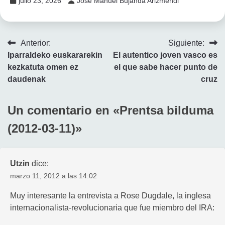
julio 23, 2026
José Manuel Bujanda Arizmendi
Navegación
Anterior:
Siguiente:
Iparraldeko euskararekin
El autentico joven vasco es
de
kezkatuta omen ez
el que sabe hacer punto de
entradas
daudenak
cruz
Un comentario en «
Prentsa bilduma
(2012-03-11)
»
Utzin
dice:
marzo 11, 2012 a las 14:02
Muy interesante la entrevista a Rose Dugdale, la inglesa
internacionalista-revolucionaria que fue miembro del IRA: