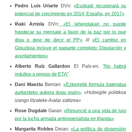
Pedro Luis Uriarte
DVn:
«Euskadi recuperará su
potencial de crecimiento en 2014; España, en 2017»
Iñaki Arriola
DVn:
«El lehendakari no puede
hipotecar su mensaje a favor de la paz por lo que
diga o deje de decir el PP»
///
«El cambio en
Gipuzkoa incluye el paquete completo: Diputación y
ayuntamientos»
Alberto Ruíz Gallardon
El País-en.
“No habrá
indultos a presos de ETA”
Dani Maeztu
Berrian:
«Ezkerretik formula bateratua
aurkezteko aukera dugu orain»
.
«Hutsegite politikoa
izango litzateke Aralar zatitzea»
Rose Dugdale
Garan:
«Renuncié a una vida de lujo
por la lucha armada antiimperialista en Irlanda»
Margarita Robles
Deian:
«La política de dispersión