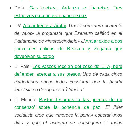
Deia:
Garaikoetxea, Ardanza e Ibarretxe, Tres
esfuerzos para un escenario de paz
DV:
Aralar frente a Aralar
.
Ubera considera «carente
de valor» la propuesta que Ezenarro calificó en el
Parlamento de «imprescindible»
///
Aralar exige a dos
concejales críticos de Beasain y Zegama que
devuelvan su cargo
El País:
Los vascos recelan del cese de ETA, pero
defienden acercar a sus presos
.
Uno de cada cinco
ciudadanos encuestados considera que la banda
terrotista no desaparecerá “nunca”
El Mundo:
Pastor: Estamos ‘a las puertas de un
consenso’ sobre la ponencia de paz
.
El líder
socialista cree que «merece la pena» esperar unos
días y que el acuerdo se conseguirá si todos