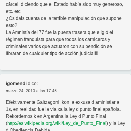
cárcel, diciendo que el Estado había sido muy generoso,
etc. etc.
¿Os dais cuenta de la terrible manipulación que supone
esto?
La Amnistía del 77 fue la puerta trasera que eligió el
régimen franquista para que todos los carniceros y
criminales varios que actuaron con su bendición se
libraran de cualquier tipo de acción judicial!!!
igomendi
dice:
marzo 24, 2010 a las 17:45
Efektivamente Galtzagorri, kon la exkusa d aministiar a
1s, en realidad fue la via xa la ley d punto final apañola.
Rekordemos k en Argentina la Ley d Punto Final
(
http://es.wikipedia.org/wiki/Ley_de_Punto_Final
) y la Ley
d Obediencia Debida