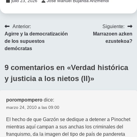
julio 23, 2026
José Manuel Bujanda Arizmendi
Navegación
Anterior:
Siguiente:
Agirre y la democratización
Marrazoen azken
de
de los supuestos
ezustekoa?
entradas
demócratas
9 comentarios en «
Verdad histórica
y justicia a los nietos (II)
»
porompompero
dice:
marzo 24, 2010 a las 09:00
El hecho de que Garzón se dedique a detener a Pinochet
mientras aquí campan a sus anchas los criminales del
franquismo, da la imagen del tipo de país de pandereta