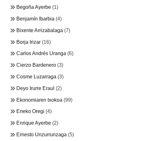
Begoña Ayerbe
(1)
Benjamín Ibarbia
(4)
Bixente Arrizabalaga
(7)
Borja Irizar
(16)
Carlos Andrés Uranga
(6)
Cierzo Bardenero
(3)
Cosme Luzarraga
(3)
Deyo Irurre Eraul
(2)
Ekonomiaren txokoa
(99)
Eneko Oregi
(4)
Enrique Ayerbe
(2)
Ernesto Unzurrunzaga
(5)