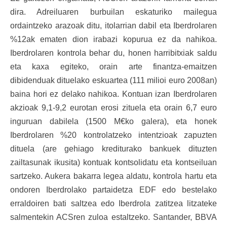
dira. Adreiluaren burbuilan eskaturiko mailegua
ordaintzeko arazoak ditu, itolarrian dabil eta Iberdrolaren
%12ak ematen dion irabazi kopurua ez da nahikoa.
Iberdrolaren kontrola behar du, honen harribitxiak saldu
eta kaxa egiteko, orain arte finantza-emaitzen
dibidenduak dituelako eskuartea (111 milioi euro 2008an)
baina hori ez delako nahikoa. Kontuan izan Iberdrolaren
akzioak 9,1-9,2 eurotan erosi zituela eta orain 6,7 euro
inguruan dabilela (1500 M€ko galera), eta honek
Iberdrolaren %20 kontrolatzeko intentzioak zapuzten
dituela (are gehiago krediturako bankuek dituzten
zailtasunak ikusita) kontuak kontsolidatu eta kontseiluan
sartzeko. Aukera bakarra legea aldatu, kontrola hartu eta
ondoren Iberdrolako partaidetza EDF edo bestelako
erraldoiren bati saltzea edo Iberdrola zatitzea litzateke
salmentekin ACSren zuloa estaltzeko. Santander, BBVA