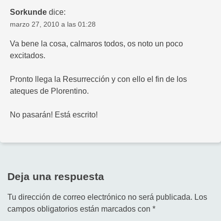
Sorkunde
dice:
marzo 27, 2010 a las 01:28
Va bene la cosa, calmaros todos, os noto un poco
excitados.
Pronto llega la Resurrección y con ello el fin de los
ateques de Plorentino.
No pasarán! Está escrito!
Deja una respuesta
Tu dirección de correo electrónico no será publicada.
Los
campos obligatorios están marcados con
*