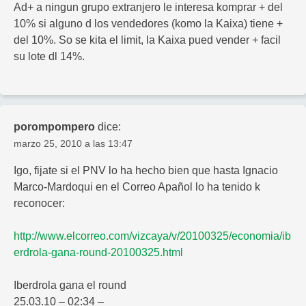
Ad+ a ningun grupo extranjero le interesa komprar + del
10% si alguno d los vendedores (komo la Kaixa) tiene +
del 10%. So se kita el limit, la Kaixa pued vender + facil
su lote dl 14%.
porompompero
dice:
marzo 25, 2010 a las 13:47
Igo, fijate si el PNV lo ha hecho bien que hasta Ignacio
Marco-Mardoqui en el Correo Apañol lo ha tenido k
reconocer:
http://www.elcorreo.com/vizcaya/v/20100325/economia/ib
erdrola-gana-round-20100325.html
Iberdrola gana el round
25.03.10 – 02:34 –