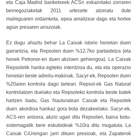
eta Caja Madrid banketxeek ACSri eskainitako zorraren
bernegoziaketak 2011 urterarte atzeratu dute
maileguaren ordainketa, epea amaitzear dago eta hortxe
agian presaren arrazoiak.
Ez dugu ahaztu behar La Caixak istorio honetan duen
garrantzia, eta Repsolen duen %12,7ko partaidetza (eta
honek Petronor-en duen akzioen gehiengoa). La Caixak
Repsoletik hanka egiteko intentzioa du, eta eta operazio
honetan beste adreilu-makinak, Sacyr-ek, Repsolen duen
%20aren kontrola dago tartean. Repsol-ek Gas Natural
kontrolatzen duelako eta Repsoleko kontrola beste batek
hartzen badu, Gas Nauturalean Caixak eta Repsolek
duen akordioa hankaz gora bota dezakeelako. Sacyr-ek,
ACS-ren antzera, akzio ugari ditu Repsolen, baina botu-
sistemagatik bere eskubideak %10ra ditu mugatuta. La
Caixak CiUrengan jarri dituen presioak, eta Zapaterok