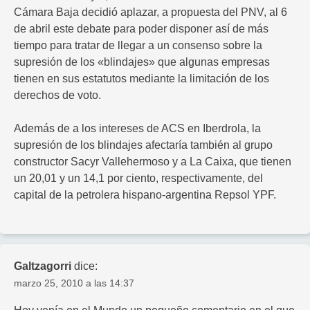
Cámara Baja decidió aplazar, a propuesta del PNV, al 6
de abril este debate para poder disponer así de más
tiempo para tratar de llegar a un consenso sobre la
supresión de los «blindajes» que algunas empresas
tienen en sus estatutos mediante la limitación de los
derechos de voto.
Además de a los intereses de ACS en Iberdrola, la
supresión de los blindajes afectaría también al grupo
constructor Sacyr Vallehermoso y a La Caixa, que tienen
un 20,01 y un 14,1 por ciento, respectivamente, del
capital de la petrolera hispano-argentina Repsol YPF.
Galtzagorri
dice:
marzo 25, 2010 a las 14:37