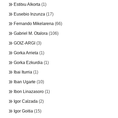
Estitxu Alkorta
(1)
Eusebio Inzunza
(17)
Fernando Mikelarena
(66)
Gabriel M. Otalora
(106)
GOIZ-ARGI
(3)
Gorka Arrieta
(1)
Gorka Ezkurdia
(1)
Ibai Iturria
(1)
Iban Ugarte
(10)
Ibon Linazasoro
(1)
Igor Calzada
(2)
Igor Goitia
(15)