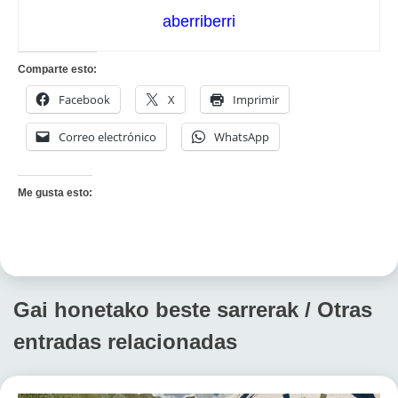
aberriberri
Comparte esto:
Facebook
X
Imprimir
Correo electrónico
WhatsApp
Me gusta esto:
Gai honetako beste sarrerak / Otras
entradas relacionadas