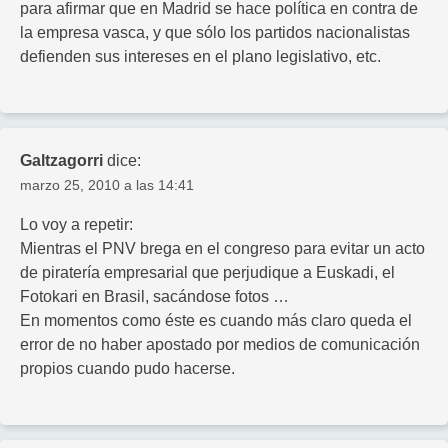
para afirmar que en Madrid se hace política en contra de
la empresa vasca, y que sólo los partidos nacionalistas
defienden sus intereses en el plano legislativo, etc.
Galtzagorri
dice:
marzo 25, 2010 a las 14:41
Lo voy a repetir:
Mientras el PNV brega en el congreso para evitar un acto
de piratería empresarial que perjudique a Euskadi, el
Fotokari en Brasil, sacándose fotos …
En momentos como éste es cuando más claro queda el
error de no haber apostado por medios de comunicación
propios cuando pudo hacerse.