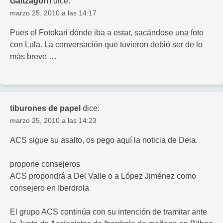
Galtzagorri
dice:
marzo 25, 2010 a las 14:17
Pues el Fotokari dónde iba a estar, sacándose una foto
con Lula. La conversación que tuvieron debió ser de lo
más breve …
tiburones de papel
dice:
marzo 25, 2010 a las 14:23
ACS sigue su asalto, os pego aquí la noticia de Deia.
propone consejeros
ACS propondrá a Del Valle o a López Jiménez como
consejero en Iberdrola
El grupo ACS continúa con su intención de tramitar ante