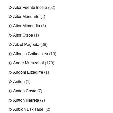
Aitor Fuente Incera
(52)
Aitor Mendarte
(1)
Aitor Mimendia
(5)
Aitor Otsoa
(1)
Aitzol Pagoeta
(38)
Alfonso Goikoetxea
(10)
Ander Muruzabal
(170)
Andoni Eizagirre
(1)
Antton
(1)
Antton Costa
(7)
Antton Illarreta
(2)
Antxon Eskisabel
(2)