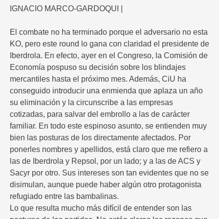
IGNACIO MARCO-GARDOQUI |
El combate no ha terminado porque el adversario no esta
KO, pero este round lo gana con claridad el presidente de
Iberdrola. En efecto, ayer en el Congreso, la Comisión de
Economía pospuso su decisión sobre los blindajes
mercantiles hasta el próximo mes. Además, CiU ha
conseguido introducir una enmienda que aplaza un año
su eliminación y la circunscribe a las empresas
cotizadas, para salvar del embrollo a las de carácter
familiar. En todo este espinoso asunto, se entienden muy
bien las posturas de los directamente afectados. Por
ponerles nombres y apellidos, está claro que me refiero a
las de Iberdrola y Repsol, por un lado; y a las de ACS y
Sacyr por otro. Sus intereses son tan evidentes que no se
disimulan, aunque puede haber algún otro protagonista
refugiado entre las bambalinas.
Lo que resulta mucho más difícil de entender son las