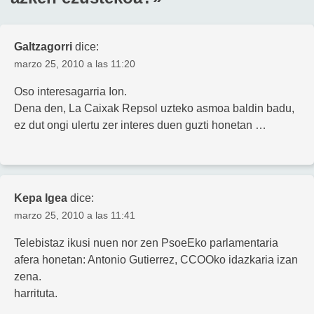
Galtzagorri
dice:
marzo 25, 2010 a las 11:20
Oso interesagarria Ion.
Dena den, La Caixak Repsol uzteko asmoa baldin badu,
ez dut ongi ulertu zer interes duen guzti honetan …
Kepa Igea
dice:
marzo 25, 2010 a las 11:41
Telebistaz ikusi nuen nor zen PsoeEko parlamentaria
afera honetan: Antonio Gutierrez, CCOOko idazkaria izan
zena.
harrituta.