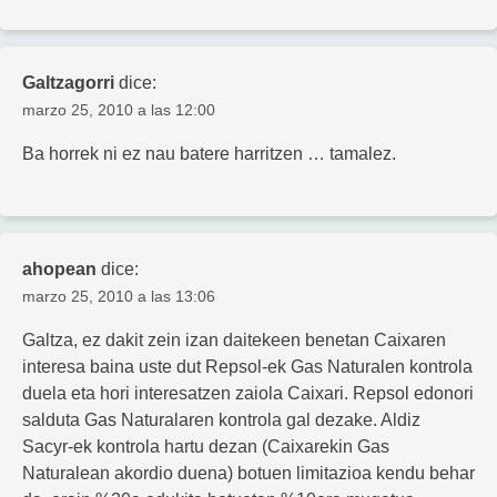
Galtzagorri
dice:
marzo 25, 2010 a las 12:00
Ba horrek ni ez nau batere harritzen … tamalez.
ahopean
dice:
marzo 25, 2010 a las 13:06
Galtza, ez dakit zein izan daitekeen benetan Caixaren
interesa baina uste dut Repsol-ek Gas Naturalen kontrola
duela eta hori interesatzen zaiola Caixari. Repsol edonori
salduta Gas Naturalaren kontrola gal dezake. Aldiz
Sacyr-ek kontrola hartu dezan (Caixarekin Gas
Naturalean akordio duena) botuen limitazioa kendu behar