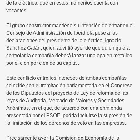
de la eléctrica, que en estos momentos cuenta con
vacantes.
El grupo constructor mantiene su intención de entrar en el
Consejo de Administración de Iberdrola pese a las
declaraciones del presidente de la eléctrica, Ignacio
Sánchez Galán, quien advirtió ayer de que quien quiera
controlar la compañía deberá lanzar una opa en metálico
por el cien por cien de su capital.
Este conflicto entre los intereses de ambas compañías
coincide con el tramitación parlamentaria en el Congreso
de los Diputados del proyecto de Ley de reforma de las
leyes de Auditoría, Mercado de Valores y Sociedades
Anónimas, en el que, de acuerdo con una enmienda
presentada por el PSOE, podría incluirse la supresión de
la limitación de los derechos de voto en las empresas.
Precisamente ayer, la Comisión de Economía de la