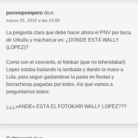
porompompero
dice:
marzo 25, 2010 a las 13:50
La pregunta clara que debe hacer ahora el PNV por boca
de Urkullu y macharcar es: ¿DONDE ESTÁ WALLY
(LOPEZ)?
Como con el concierto, el fotokari (que no lehendakari)
Lopez estaba bailando la lambada y dando la mano a
Lula, para seguir gastandose la pasta en fiestas y
borracheras pagadas por todos. Asi que vamos a
preguntarnos todos:
¿¿¿»ANDE» ESTÁ EL FOTOKARI WALLY LOPEZ???