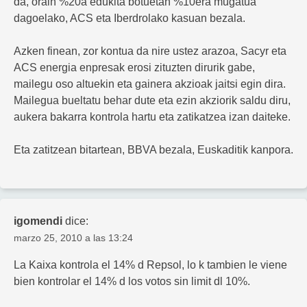
da, orain %20a edukita botuetan %10era mugatua
dagoelako, ACS eta Iberdrolako kasuan bezala.
Azken finean, zor kontua da nire ustez arazoa, Sacyr eta
ACS energia enpresak erosi zituzten dirurik gabe,
mailegu oso altuekin eta gainera akzioak jaitsi egin dira.
Mailegua bueltatu behar dute eta ezin akziorik saldu diru,
aukera bakarra kontrola hartu eta zatikatzea izan daiteke.
Eta zatitzean bitartean, BBVA bezala, Euskaditik kanpora.
igomendi
dice:
marzo 25, 2010 a las 13:24
La Kaixa kontrola el 14% d Repsol, lo k tambien le viene
bien kontrolar el 14% d los votos sin limit dl 10%.