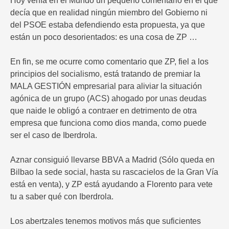
Hoy venía en el Mundo un pequeño comentario en el que
decía que en realidad ningún miembro del Gobierno ni
del PSOE estaba defendiendo esta propuesta, ya que
están un poco desorientados: es una cosa de ZP …
En fin, se me ocurre como comentario que ZP, fiel a los
principios del socialismo, está tratando de premiar la
MALA GESTIÓN empresarial para aliviar la situación
agónica de un grupo (ACS) ahogado por unas deudas
que naide le obligó a contraer en detrimento de otra
empresa que funciona como dios manda, como puede
ser el caso de Iberdrola.
Aznar consiguió llevarse BBVA a Madrid (Sólo queda en
Bilbao la sede social, hasta su rascacielos de la Gran Vía
está en venta), y ZP está ayudando a Florento para vete
tu a saber qué con Iberdrola.
Los abertzales tenemos motivos más que suficientes