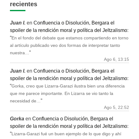
recientes
Juan I.
en
Confluencia o Disolución, Bergara el
spoiler de la rendición moral y política del Jeltzalismo
:
“
En el fondo del debate que estamos compartiendo en torno
al artículo publicado veo dos formas de interpretar tanto
”
nuestra…
Ago 6, 13:15
Juan I.
en
Confluencia o Disolución, Bergara el
spoiler de la rendición moral y política del Jeltzalismo
:
“
Gorka, creo que Lizarra-Garazi ilustra bien una diferencia
que me parece importante. En Lizarra se vio tanto la
”
necesidad de…
Ago 5, 22:52
Gorka
en
Confluencia o Disolución, Bergara el
spoiler de la rendición moral y política del Jeltzalismo
:
“
Lizarra-Garazi fué un buen ejemplo de lo que digo y ahí