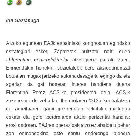
Ion Gaztañaga
Atzoko egunean EAJk espainiako kongresuan egindako
estrategiari esker, Zapaterok bultzatu nahi duen
«Florentino enmendakinak»
atzerapena pairatu zuen.
Enmendakin honekin, sozietateek bere akziodunentzat
botuetan mugak jartzeko aukera desagertu egingo da eta
agerian da gai honetan interes handiena duena
Florentino Perez ACS-ko presidentea dela. ACS-k
zuzenean edo zeharka, Iberdrolaren %12a kontralatzen
du adreiluaren garai gozoenetan sekulako mailegua
eskatu eta gero Iberdrolaren akzio portzentai handiak
erosi ondoren. EAJren operazioak atzo eztabaidatu behar
zen enmendakina aste santu ondorengo plenora