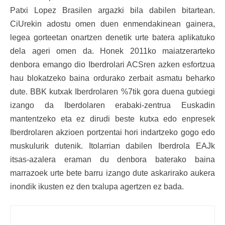
Patxi Lopez Brasilen argazki bila dabilen bitartean.
CiUrekin adostu omen duen enmendakinean gainera,
legea gorteetan onartzen denetik urte batera aplikatuko
dela ageri omen da. Honek 2011ko maiatzerarteko
denbora emango dio Iberdrolari ACSren azken esfortzua
hau blokatzeko baina ordurako zerbait asmatu beharko
dute. BBK kutxak Iberdrolaren %7tik gora duena gutxiegi
izango da Iberdolaren erabaki-zentrua Euskadin
mantentzeko eta ez dirudi beste kutxa edo enpresek
Iberdrolaren akzioen portzentai hori indartzeko gogo edo
muskulurik dutenik. Itolarrian dabilen Iberdrola EAJk
itsas-azalera eraman du denbora baterako baina
marrazoek urte bete barru izango dute askarirako aukera
inondik ikusten ez den txalupa agertzen ez bada.