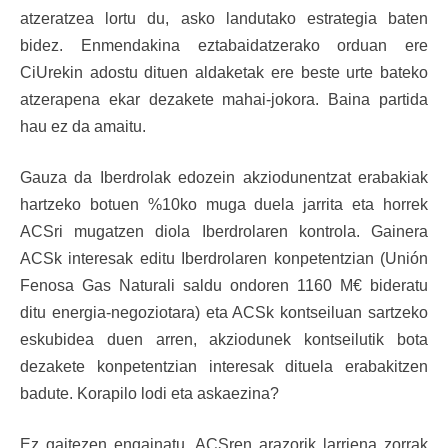
atzeratzea lortu du, asko landutako estrategia baten
bidez. Enmendakina eztabaidatzerako orduan ere
CiUrekin adostu dituen aldaketak ere beste urte bateko
atzerapena ekar dezakete mahai-jokora. Baina partida
hau ez da amaitu.
Gauza da Iberdrolak edozein akziodunentzat erabakiak
hartzeko botuen %10ko muga duela jarrita eta horrek
ACSri mugatzen diola Iberdrolaren kontrola. Gainera
ACSk interesak editu Iberdrolaren konpetentzian (Unión
Fenosa Gas Naturali saldu ondoren 1160 M€ bideratu
ditu energia-negoziotara) eta ACSk kontseiluan sartzeko
eskubidea duen arren, akziodunek kontseilutik bota
dezakete konpetentzian interesak dituela erabakitzen
badute. Korapilo lodi eta askaezina?
Ez gaitezen engainatu, ACSren arazorik larriena zorrak