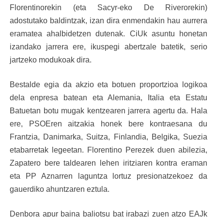
Florentinorekin (eta Sacyr-eko De Riverorekin)
adostutako baldintzak, izan dira enmendakin hau aurrera
eramatea ahalbidetzen dutenak. CiUk asuntu honetan
izandako jarrera ere, ikuspegi abertzale batetik, serio
jartzeko modukoak dira.
Bestalde egia da akzio eta botuen proportzioa logikoa
dela enpresa batean eta Alemania, Italia eta Estatu
Batuetan botu mugak kentzearen jarrera agertu da. Hala
ere, PSOEren aitzakia honek bere kontraesana du
Frantzia, Danimarka, Suitza, Finlandia, Belgika, Suezia
etabarretak legeetan. Florentino Perezek duen abilezia,
Zapatero bere taldearen lehen iritziaren kontra eraman
eta PP Aznarren laguntza lortuz presionatzekoez da
gauerdiko ahuntzaren eztula.
Denbora apur baina baliotsu bat irabazi zuen atzo EAJk