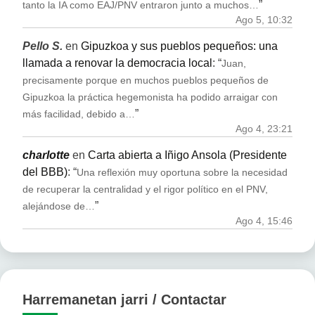
”
tanto la IA como EAJ/PNV entraron junto a muchos…
Ago 5, 10:32
Pello S.
en
Gipuzkoa y sus pueblos pequeños: una
llamada a renovar la democracia local
: “
Juan,
precisamente porque en muchos pueblos pequeños de
Gipuzkoa la práctica hegemonista ha podido arraigar con
”
más facilidad, debido a…
Ago 4, 23:21
charlotte
en
Carta abierta a Iñigo Ansola (Presidente
del BBB)
: “
Una reflexión muy oportuna sobre la necesidad
de recuperar la centralidad y el rigor político en el PNV,
”
alejándose de…
Ago 4, 15:46
Harremanetan jarri / Contactar