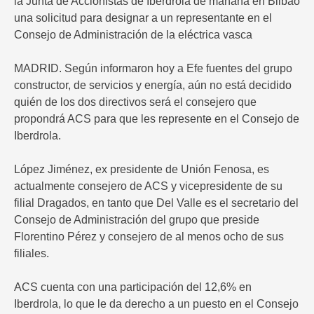
la Junta de Accionistas de Iberdrola de mañana en Bilbao
una solicitud para designar a un representante en el
Consejo de Administración de la eléctrica vasca
MADRID. Según informaron hoy a Efe fuentes del grupo
constructor, de servicios y energía, aún no está decidido
quién de los dos directivos será el consejero que
propondrá ACS para que les represente en el Consejo de
Iberdrola.
López Jiménez, ex presidente de Unión Fenosa, es
actualmente consejero de ACS y vicepresidente de su
filial Dragados, en tanto que Del Valle es el secretario del
Consejo de Administración del grupo que preside
Florentino Pérez y consejero de al menos ocho de sus
filiales.
ACS cuenta con una participación del 12,6% en
Iberdrola, lo que le da derecho a un puesto en el Consejo