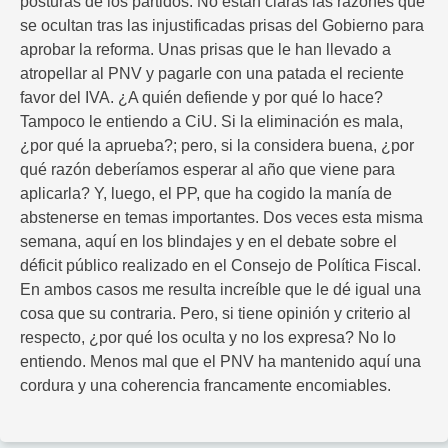
posturas de los partidos. No están claras las razones que
se ocultan tras las injustificadas prisas del Gobierno para
aprobar la reforma. Unas prisas que le han llevado a
atropellar al PNV y pagarle con una patada el reciente
favor del IVA. ¿A quién defiende y por qué lo hace?
Tampoco le entiendo a CiU. Si la eliminación es mala,
¿por qué la aprueba?; pero, si la considera buena, ¿por
qué razón deberíamos esperar al año que viene para
aplicarla? Y, luego, el PP, que ha cogido la manía de
abstenerse en temas importantes. Dos veces esta misma
semana, aquí en los blindajes y en el debate sobre el
déficit público realizado en el Consejo de Política Fiscal.
En ambos casos me resulta increíble que le dé igual una
cosa que su contraria. Pero, si tiene opinión y criterio al
respecto, ¿por qué los oculta y no los expresa? No lo
entiendo. Menos mal que el PNV ha mantenido aquí una
cordura y una coherencia francamente encomiables.