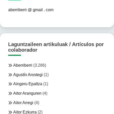
aberriberri @ gmail . com
Laguntzaileen artikuluak / Artículos por
colaborador
Aberriberri
(3.286)
Agustín Arostegi
(1)
Aingeru Epaltza
(1)
Aitor Aranguren
(4)
Aitor Arregi
(4)
Aitor Ezkurra
(2)