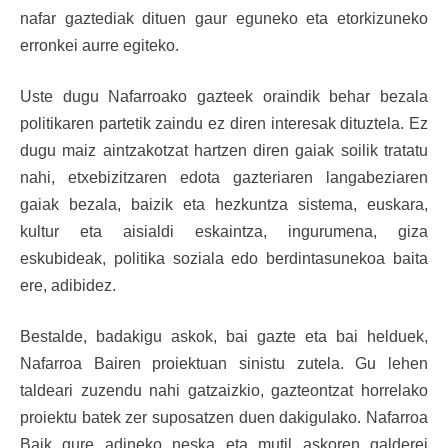
nafar gaztediak dituen gaur eguneko eta etorkizuneko
erronkei aurre egiteko.
Uste dugu Nafarroako gazteek oraindik behar bezala
politikaren partetik zaindu ez diren interesak dituztela. Ez
dugu maiz aintzakotzat hartzen diren gaiak soilik tratatu
nahi, etxebizitzaren edota gazteriaren langabeziaren
gaiak bezala, baizik eta hezkuntza sistema, euskara,
kultur eta aisialdi eskaintza, ingurumena, giza
eskubideak, politika soziala edo berdintasunekoa baita
ere, adibidez.
Bestalde, badakigu askok, bai gazte eta bai helduek,
Nafarroa Bairen proiektuan sinistu zutela. Gu lehen
taldeari zuzendu nahi gatzaizkio, gazteontzat horrelako
proiektu batek zer suposatzen duen dakigulako. Nafarroa
Baik gure adineko neska eta mutil askoren galderei