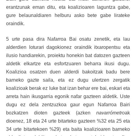
erantzunak eman ditu, eta koalizioaren laguntza gabe,
gure belaunaldiaren helburu asko bete gabe lirateke
oraindik.
5 urte pasa dira Nafarroa Bai osatu zenetik, eta lau
alderdien loturari dagokionez oraindik itxaropentsu eta
ilusio handiarekin, proiektu honekin bat datozen gazteen
aldetik elkartze eta esfortzuaren beharra ikusi dugu.
Koalizioa osatzen duen alderdi bakoitzak badu bere
barneko gazte saila, eta ez dugu ulertzen zergatik
koalizioak berak ez luke bat izan behar ere bai, eskari eta
arreta hain ikusgarria egonik nafar gazteen aldetik. Uste
dugu ez dela zentzuzkoa gaur egun Nafarroa Bairi
bozkatzen dioten gazteek (azken
navarrómetro
ak
dioenez, 18 eta 24 urte bitarteko gazteen %32 eta 25 eta
34 urte bitartekoen %29) eta baita koalizioaren barneko