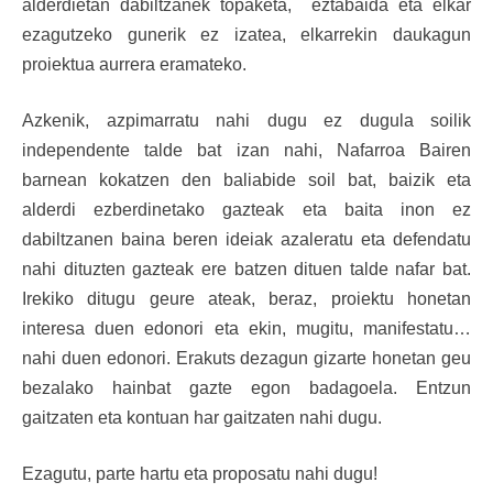
alderdietan dabiltzanek topaketa, eztabaida eta elkar
ezagutzeko gunerik ez izatea, elkarrekin daukagun
proiektua aurrera eramateko.
Azkenik, azpimarratu nahi dugu ez dugula soilik
independente talde bat izan nahi, Nafarroa Bairen
barnean kokatzen den baliabide soil bat, baizik eta
alderdi ezberdinetako gazteak eta baita inon ez
dabiltzanen baina beren ideiak azaleratu eta defendatu
nahi dituzten gazteak ere batzen dituen talde nafar bat.
Irekiko ditugu geure ateak, beraz, proiektu honetan
interesa duen edonori eta ekin, mugitu, manifestatu…
nahi duen edonori. Erakuts dezagun gizarte honetan geu
bezalako hainbat gazte egon badagoela. Entzun
gaitzaten eta kontuan har gaitzaten nahi dugu.
Ezagutu, parte hartu eta proposatu nahi dugu!