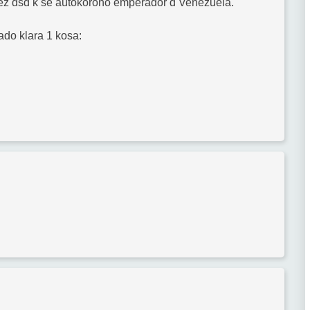
vez dsd k se autokorono emperador d Venezuela.
ado klara 1 kosa: