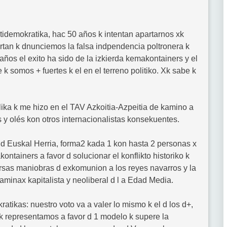
ntidemokratika, hac 50 años k intentan apartarnos xk
tan k dnunciemos la falsa indpendencia poltronera k
ños el exito ha sido de la izkierda kemakontainers y el
 somos + fuertes k el en el terreno politiko. Xk sabe k
blika k me hizo en el TAV Azkoitia-Azpeitia de kamino a
 y olés kon otros internacionalistas konsekuentes.
 d Euskal Herria, forma2 kada 1 kon hasta 2 personas x
ntainers a favor d solucionar el konflikto historiko k
ersas maniobras d exkomunion a los reyes navarros y la
taminax kapitalista y neoliberal d l a Edad Media.
atikas: nuestro voto va a valer lo mismo k el d los d+,
a k representamos a favor d 1 modelo k supere la