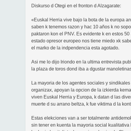
Diskurso d Otegi en el fronton d Alzagarate:
«Euskal Herria vive bajo la bota de la europa a
saben k tenemos razon y hac 10 años k no sopor
paktaron kon el PNV. Es evidente k en estos 50 a
estado opresor europeo nos tiene miedo xk sabe k
el marko de la indpendencia esta agotado.
Asi me lo dijo Iriondo en la ultima entrevista pu
la plaza de toros dond iba a dgustar manoletinas
La mayoria de los agentes sociales y sindikales
organizax, apoyan la opcion de la izkierda kemako
viven Euskal Herria y Europa, k datan d las div
muerte d su arrano beltza, k fue viktima d la kon
Estas elekciones van a ser totalmente antidemokr
sin tener en kuenta la mayoria social kualitativ