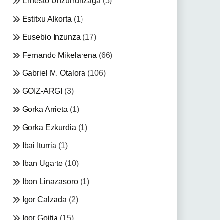
Ernesto Unzurrunzaga
(5)
Estitxu Alkorta
(1)
Eusebio Inzunza
(17)
Fernando Mikelarena
(66)
Gabriel M. Otalora
(106)
GOIZ-ARGI
(3)
Gorka Arrieta
(1)
Gorka Ezkurdia
(1)
Ibai Iturria
(1)
Iban Ugarte
(10)
Ibon Linazasoro
(1)
Igor Calzada
(2)
Igor Goitia
(15)