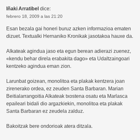
Iñaki Arratibel
dice:
febrero 18, 2009 a las 21:20
Esan bezala gai honeri buruz azken informazioa ematen
dizuet. Textualki Hernaniko Kronikak jasotakoa hauxe da.
Alkateak agindua jaso eta egun berean adierazi zuenez,
«kendu behar direla erabakita dago» eta Udaltzaingoari
kentzeko agindua eman zion.
Larunbat goizean, monolitoa eta plakak kentzera joan
zirenerako ordea, ez zeuden Santa Barbaran. Marian
Beitialarrangoitia Alkateak txostena osatu eta Marlasca
epaileari bidali dio argazkiekin, monolitoa eta plakak
Santa Barbaran ez zeudela zalduz.
Bakoitzak bere ondorioak atera ditzala.