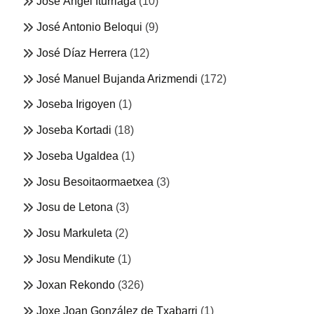
Jose Ángel Iturriaga
(10)
José Antonio Beloqui
(9)
José Díaz Herrera
(12)
José Manuel Bujanda Arizmendi
(172)
Joseba Irigoyen
(1)
Joseba Kortadi
(18)
Joseba Ugaldea
(1)
Josu Besoitaormaetxea
(3)
Josu de Letona
(3)
Josu Markuleta
(2)
Josu Mendikute
(1)
Joxan Rekondo
(326)
Joxe Joan González de Txabarri
(1)