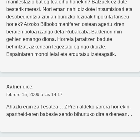
manifestazio bat egitea oihu horiekin? Batzuek ez dute
besterik merezi. Nori eman nahi dizkiote intsumisioari eta
desobedientzia zibilari buruzko lezioak hipokrita fariseu
horiek? Atzoko Bilboko manifaren ostean agertu ziren
beraien botoa izango dela Rubalcaba-Bakteriori min
gehien emango diona. Horrela jarraitzen badute
behintzat, azkenean legeztatu egingo dituzte,
Espainiaren morroi leial eta arduratsu izateagatik.
Xabier
dice:
febrero 15, 2009 a las 14:17
Ahaztu egin zait esatea… ZPren aldeko jarrera horrekin,
apartheid-aren babesle sendo bihurtuko dira azkenean…