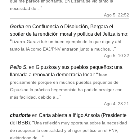
que me parece importante. En Lizarra se vio tanto la
”
necesidad de…
Ago 5, 22:52
Gorka
en
Confluencia o Disolución, Bergara el
spoiler de la rendición moral y política del Jeltzalismo
:
“
Lizarra-Garazi fué un buen ejemplo de lo que digo y ahí
”
tanto la IA como EAJ/PNV entraron junto a muchos…
Ago 5, 10:32
Pello S.
en
Gipuzkoa y sus pueblos pequeños: una
llamada a renovar la democracia local
: “
Juan,
precisamente porque en muchos pueblos pequeños de
Gipuzkoa la práctica hegemonista ha podido arraigar con
”
más facilidad, debido a…
Ago 4, 23:21
charlotte
en
Carta abierta a Iñigo Ansola (Presidente
del BBB)
: “
Una reflexión muy oportuna sobre la necesidad
de recuperar la centralidad y el rigor político en el PNV,
”
alejándose de…