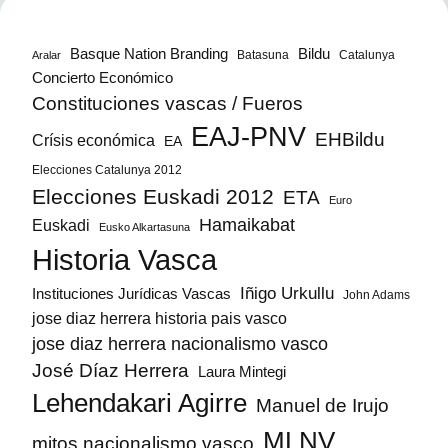
Bildu
Basque Nation Branding
Batasuna
Catalunya
Aralar
Concierto Económico
Constituciones vascas / Fueros
EAJ-PNV
EHBildu
Crísis económica
EA
Elecciones Catalunya 2012
Elecciones Euskadi 2012
ETA
Euro
Hamaikabat
Euskadi
Eusko Alkartasuna
Historia Vasca
Iñigo Urkullu
Instituciones Jurídicas Vascas
John Adams
jose diaz herrera historia pais vasco
jose diaz herrera nacionalismo vasco
José Díaz Herrera
Laura Mintegi
Lehendakari Agirre
Manuel de Irujo
MLNV
mitos nacionalismo vasco