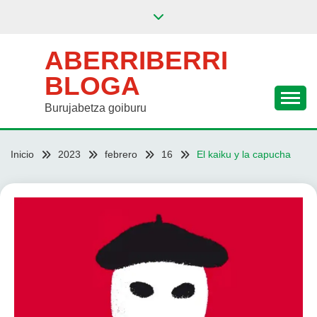
Saltar
al
contenido
ABERRIBERRI
BLOGA
Burujabetza goiburu
Inicio
2023
febrero
16
El kaiku y la capucha