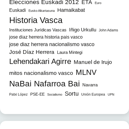
Elecciones Euskadi 2012
ETA
Euro
Hamaikabat
Euskadi
Eusko Alkartasuna
Historia Vasca
Iñigo Urkullu
Instituciones Jurídicas Vascas
John Adams
jose diaz herrera historia pais vasco
jose diaz herrera nacionalismo vasco
José Díaz Herrera
Laura Mintegi
Lehendakari Agirre
Manuel de Irujo
MLNV
mitos nacionalismo vasco
NaBai
Nafarroa Bai
Navarra
Sortu
PSE-EE
Patxi López
Unión Europea
Socialismo
UPN