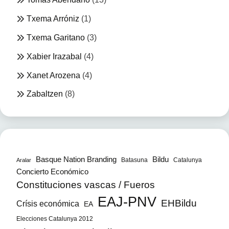
Txema Arróniz
(1)
Txema Garitano
(3)
Xabier Irazabal
(4)
Xanet Arozena
(4)
Zabaltzen
(8)
Bildu
Basque Nation Branding
Batasuna
Catalunya
Aralar
Concierto Económico
Constituciones vascas / Fueros
EAJ-PNV
EHBildu
Crísis económica
EA
Elecciones Catalunya 2012