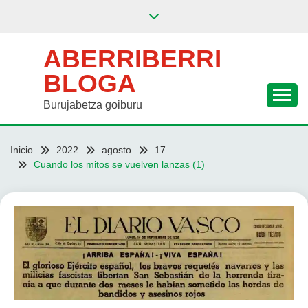
Saltar
al
contenido
ABERRIBERRI
BLOGA
Burujabetza goiburu
Inicio
2022
agosto
17
Cuando los mitos se vuelven lanzas (1)