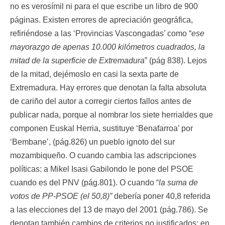
no es verosímil ni para el que escribe un libro de 900
páginas. Existen errores de apreciación geográfica,
refiriéndose a las ‘Provincias Vascongadas’ como “
ese
mayorazgo de apenas 10.000 kilómetros cuadrados, la
mitad de la superficie de Extremadura
” (pág 838). Lejos
de la mitad, dejémoslo en casi la sexta parte de
Extremadura. Hay errores que denotan la falta absoluta
de cariño del autor a corregir ciertos fallos antes de
publicar nada, porque al nombrar los siete herrialdes que
componen Euskal Herria, sustituye ‘Benafarroa’ por
‘Bembane’, (pág.826) un pueblo ignoto del sur
mozambiqueño. O cuando cambia las adscripciones
políticas: a Mikel Isasi Gabilondo le pone del PSOE
cuando es del PNV (pág.801). O cuando “
la suma de
votos de PP-PSOE (el 50,8)”
debería poner 40,8 referida
a las elecciones del 13 de mayo del 2001 (pág.786). Se
denotan también cambios de criterios no justificados: en