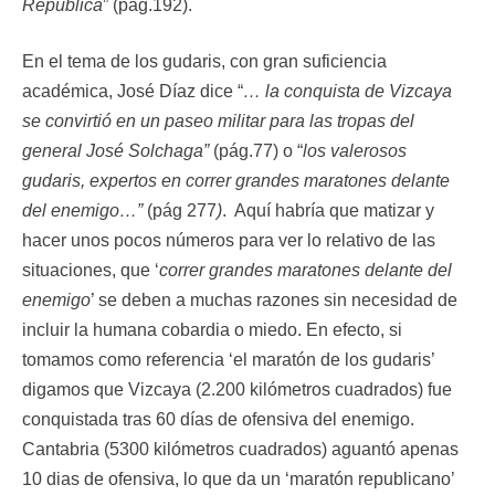
República
” (pág.192).
En el tema de los gudaris, con gran suficiencia
académica, José Díaz dice “
… la conquista de Vizcaya
se convirtió en un paseo militar para las tropas del
general José Solchaga”
(pág.77) o “
los valerosos
gudaris, expertos en correr grandes maratones delante
del enemigo…”
(pág 277
)
. Aquí habría que matizar y
hacer unos pocos números para ver lo relativo de las
situaciones, que ‘
correr grandes maratones delante
del
enemigo
’ se deben a muchas razones sin necesidad de
incluir la humana cobardia o miedo. En efecto, si
tomamos como referencia ‘el maratón de los gudaris’
digamos que Vizcaya (2.200 kilómetros cuadrados) fue
conquistada tras 60 días de ofensiva del enemigo.
Cantabria (5300 kilómetros cuadrados) aguantó apenas
10 dias de ofensiva, lo que da un ‘maratón republicano’